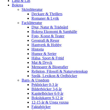
Låna & Läs
Bokrea
Skönlitteratur
Deckare & Thrillers
Romaner & Lyrik
Facklitteratur
Djur, Natur & Trädgård
Bokrea Ekonomi & Samhälle
Foto, Konst & Teater
Geografi & Resor
Hantverk & Hobby
Historia
Humor & Serier
Hälsa, Sport & Fritid
Mat & Dryck
Memoarer & Biografier
Religion, Filosofi & Naturvetenskap
Språk, Lexikon & Ordböcker
Barn- & Ungdom
Pekböcker 0-3 år
Bilderböcker 3-6 år
Kapitelböcker 6-9 år
Bokslukaren 9-12 år
12-15 år & Unga vuxna
Faktaböcker