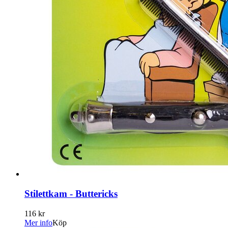
Stilettkam - Buttericks
116 kr
Mer info
Köp