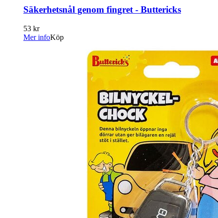
Säkerhetsnål genom fingret - Buttericks
53 kr
Mer info
Köp