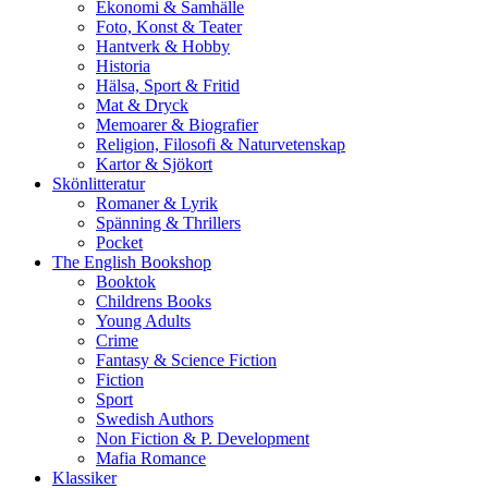
Ekonomi & Samhälle
Foto, Konst & Teater
Hantverk & Hobby
Historia
Hälsa, Sport & Fritid
Mat & Dryck
Memoarer & Biografier
Religion, Filosofi & Naturvetenskap
Kartor & Sjökort
Skönlitteratur
Romaner & Lyrik
Spänning & Thrillers
Pocket
The English Bookshop
Booktok
Childrens Books
Young Adults
Crime
Fantasy & Science Fiction
Fiction
Sport
Swedish Authors
Non Fiction & P. Development
Mafia Romance
Klassiker