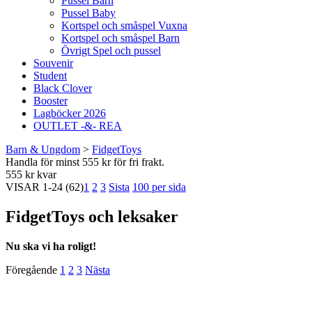
Pussel Barn
Pussel Baby
Kortspel och småspel Vuxna
Kortspel och småspel Barn
Övrigt Spel och pussel
Souvenir
Student
Black Clover
Booster
Lagböcker 2026
OUTLET -&- REA
Barn & Ungdom
>
FidgetToys
Handla för minst 555 kr för fri frakt.
555 kr kvar
VISAR
1-24
(62)
1
2
3
Sista
100 per sida
FidgetToys och leksaker
Nu ska vi ha roligt!
Föregående
1
2
3
Nästa