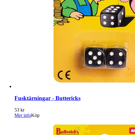
Fusktärningar - Buttericks
53 kr
Mer info
Köp