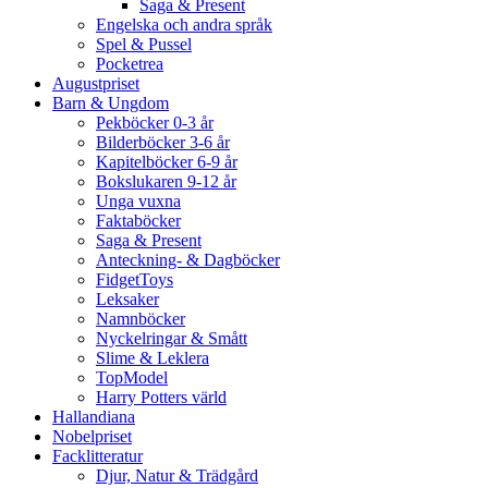
Saga & Present
Engelska och andra språk
Spel & Pussel
Pocketrea
Augustpriset
Barn & Ungdom
Pekböcker 0-3 år
Bilderböcker 3-6 år
Kapitelböcker 6-9 år
Bokslukaren 9-12 år
Unga vuxna
Faktaböcker
Saga & Present
Anteckning- & Dagböcker
FidgetToys
Leksaker
Namnböcker
Nyckelringar & Smått
Slime & Leklera
TopModel
Harry Potters värld
Hallandiana
Nobelpriset
Facklitteratur
Djur, Natur & Trädgård