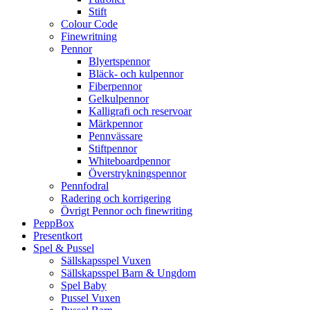
Stift
Colour Code
Finewritning
Pennor
Blyertspennor
Bläck- och kulpennor
Fiberpennor
Gelkulpennor
Kalligrafi och reservoar
Märkpennor
Pennvässare
Stiftpennor
Whiteboardpennor
Överstrykningspennor
Pennfodral
Radering och korrigering
Övrigt Pennor och finewriting
PeppBox
Presentkort
Spel & Pussel
Sällskapsspel Vuxen
Sällskapsspel Barn & Ungdom
Spel Baby
Pussel Vuxen