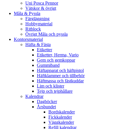
Uni Posca Pennor
Vätskor & övrigt
Måla & Pyssla
Färgläggning
Hobbymaterial
Ritblock
Övrigt Måla och pyssla
Kontorsmaterial
Häfta & Fästa
Etiketter
Etiketter, Herma, Vario
Gem och gemkoppar
Gummiband
Häftapparat och häftpistol
Häftklammer och tillbehör
Häftmassa och fästkuddar
Lim och klister
Tejp och tejphållare
Kalendrar
Dagböcker
Årsbundet
Bordskalender
Fickkalender
Väggkalender
Refill kalendrar