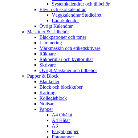
Systemkalendrar och tillbehör
Elev- och skolkalendrar
Väggkalendrar Studieåret
Lärarkalender
Övrigt Kalendrar
Maskiner & Tillbehör
Bläckpatroner och toner
Laminering
Märkmaskin och etikettskrivare
Räknare
Räknerullar och kvittorullar
Skrivare
Övrigt Maskiner och tillbehör
Papper & Block
Blanketter
Block och blockkuber
Kartong
Kollegieblock
Notisar
Papper
A4 Ohålat
A4 Hålat
A3
Färgat papper
Fotopapper