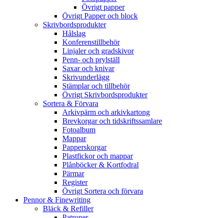
Övrigt papper
Övrigt Papper och block
Skrivbordsprodukter
Hålslag
Konferenstillbehör
Linjaler och gradskivor
Penn- och prylställ
Saxar och knivar
Skrivunderlägg
Stämplar och tillbehör
Övrigt Skrivbordsprodukter
Sortera & Förvara
Arkivpärm och arkivkartong
Brevkorgar och tidskriftssamlare
Fotoalbum
Mappar
Papperskorgar
Plastfickor och mappar
Plånböcker & Kortfodral
Pärmar
Register
Övrigt Sortera och förvara
Pennor & Finewriting
Bläck & Refiller
Patroner