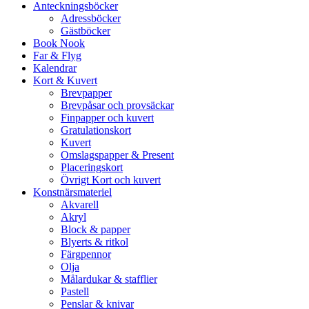
Anteckningsböcker
Adressböcker
Gästböcker
Book Nook
Far & Flyg
Kalendrar
Kort & Kuvert
Brevpapper
Brevpåsar och provsäckar
Finpapper och kuvert
Gratulationskort
Kuvert
Omslagspapper & Present
Placeringskort
Övrigt Kort och kuvert
Konstnärsmateriel
Akvarell
Akryl
Block & papper
Blyerts & ritkol
Färgpennor
Olja
Målardukar & stafflier
Pastell
Penslar & knivar