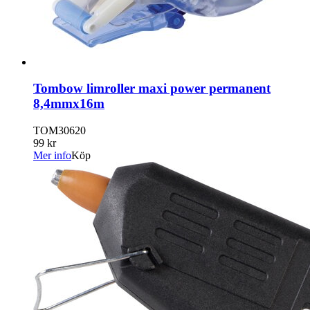
Tombow limroller maxi power permanent
8,4mmx16m
TOM30620
99 kr
Mer info
Köp