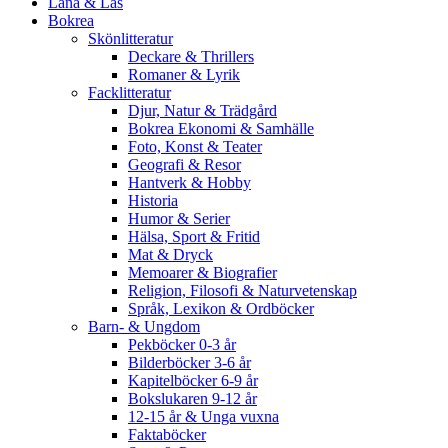
Låna & Läs
Bokrea
Skönlitteratur
Deckare & Thrillers
Romaner & Lyrik
Facklitteratur
Djur, Natur & Trädgård
Bokrea Ekonomi & Samhälle
Foto, Konst & Teater
Geografi & Resor
Hantverk & Hobby
Historia
Humor & Serier
Hälsa, Sport & Fritid
Mat & Dryck
Memoarer & Biografier
Religion, Filosofi & Naturvetenskap
Språk, Lexikon & Ordböcker
Barn- & Ungdom
Pekböcker 0-3 år
Bilderböcker 3-6 år
Kapitelböcker 6-9 år
Bokslukaren 9-12 år
12-15 år & Unga vuxna
Faktaböcker