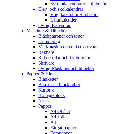
Systemkalendrar och tillbehör
Elev- och skolkalendrar
Väggkalendrar Studieåret
Lärarkalender
Övrigt Kalendrar
Maskiner & Tillbehör
Bläckpatroner och toner
Laminering
Märkmaskin och etikettskrivare
Räknare
Räknerullar och kvittorullar
Skrivare
Övrigt Maskiner och tillbehör
Papper & Block
Blanketter
Block och blockkuber
Kartong
Kollegieblock
Notisar
Papper
A4 Ohålat
A4 Hålat
A3
Färgat papper
Fotopapper