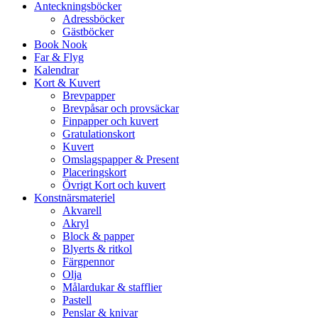
Anteckningsböcker
Adressböcker
Gästböcker
Book Nook
Far & Flyg
Kalendrar
Kort & Kuvert
Brevpapper
Brevpåsar och provsäckar
Finpapper och kuvert
Gratulationskort
Kuvert
Omslagspapper & Present
Placeringskort
Övrigt Kort och kuvert
Konstnärsmateriel
Akvarell
Akryl
Block & papper
Blyerts & ritkol
Färgpennor
Olja
Målardukar & stafflier
Pastell
Penslar & knivar