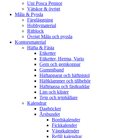
Uni Posca Pennor
Vätskor & övrigt
Måla & Pyssla
Färgläggning
Hobbymaterial
Ritblock
Övrigt Måla och pyssla
Kontorsmaterial
Häfta & Fästa
Etiketter
Etiketter, Herma, Vario
Gem och gemkoppar
Gummiband
Häftapparat och häftpistol
Häftklammer och tillbehör
Häftmassa och fästkuddar
Lim och klister
Tejp och tejphållare
Kalendrar
Dagböcker
Årsbundet
Bordskalender
Fickkalender
Väggkalender
Refill kalendrar