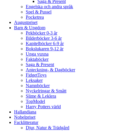
Saga & Present
Engelska och andra språk
Spel & Pussel
Pocketrea
Augustpriset
Barn & Ungdom
Pekböcker 0-3 år
Bilderböcker 3-6 år
Kapitelböcker 6-9 år
Bokslukaren 9-12 år
Unga vuxna
Faktaböcker
Saga & Present
Anteckning- & Dagböcker
FidgetToys
Leksaker
Namnböcker
Nyckelringar & Smått
Slime & Leklera
TopModel
Harry Potters värld
Hallandiana
Nobelpriset
Facklitteratur
Djur, Natur & Trädgård