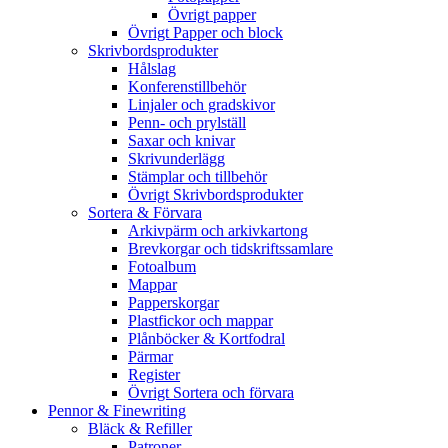
Övrigt papper
Övrigt Papper och block
Skrivbordsprodukter
Hålslag
Konferenstillbehör
Linjaler och gradskivor
Penn- och prylställ
Saxar och knivar
Skrivunderlägg
Stämplar och tillbehör
Övrigt Skrivbordsprodukter
Sortera & Förvara
Arkivpärm och arkivkartong
Brevkorgar och tidskriftssamlare
Fotoalbum
Mappar
Papperskorgar
Plastfickor och mappar
Plånböcker & Kortfodral
Pärmar
Register
Övrigt Sortera och förvara
Pennor & Finewriting
Bläck & Refiller
Patroner