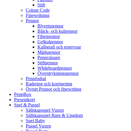
Stift
Colour Code
Finewritning
Pennor
Blyertspennor
Bläck- och kulpennor
Fiberpennor
Gelkulpennor
Kalligrafi och reservoar
Märkpennor
Pennvässare
Stiftpennor
Whiteboardpennor
Överstrykningspennor
Pennfodral
Radering och korrigering
Övrigt Pennor och finewriting
PeppBox
Presentkort
Spel & Pussel
Sällskapsspel Vuxen
Sällskapsspel Barn & Ungdom
Spel Baby
Pussel Vuxen