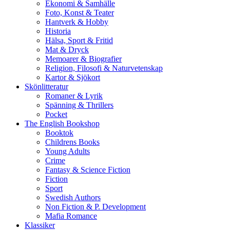
Ekonomi & Samhälle
Foto, Konst & Teater
Hantverk & Hobby
Historia
Hälsa, Sport & Fritid
Mat & Dryck
Memoarer & Biografier
Religion, Filosofi & Naturvetenskap
Kartor & Sjökort
Skönlitteratur
Romaner & Lyrik
Spänning & Thrillers
Pocket
The English Bookshop
Booktok
Childrens Books
Young Adults
Crime
Fantasy & Science Fiction
Fiction
Sport
Swedish Authors
Non Fiction & P. Development
Mafia Romance
Klassiker