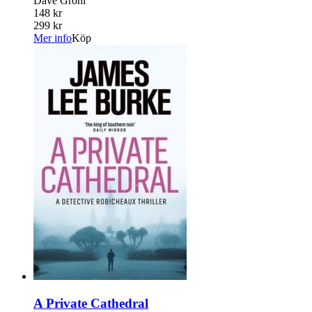
Dave Grohl
148 kr
299 kr
Mer info
Köp
A Private Cathedral