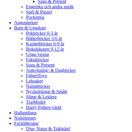
Saga & Present
Engelska och andra språk
Spel & Pussel
Pocketrea
Augustpriset
Barn & Ungdom
Pekböcker 0-3 år
Bilderböcker 3-6 år
Kapitelböcker 6-9 år
Bokslukaren 9-12 år
Unga vuxna
Faktaböcker
Saga & Present
Anteckning- & Dagböcker
FidgetToys
Leksaker
Namnböcker
Nyckelringar & Smått
Slime & Leklera
TopModel
Harry Potters värld
Hallandiana
Nobelpriset
Facklitteratur
Djur, Natur & Trädgård