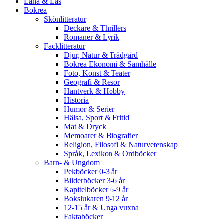
Låna & Läs
Bokrea
Skönlitteratur
Deckare & Thrillers
Romaner & Lyrik
Facklitteratur
Djur, Natur & Trädgård
Bokrea Ekonomi & Samhälle
Foto, Konst & Teater
Geografi & Resor
Hantverk & Hobby
Historia
Humor & Serier
Hälsa, Sport & Fritid
Mat & Dryck
Memoarer & Biografier
Religion, Filosofi & Naturvetenskap
Språk, Lexikon & Ordböcker
Barn- & Ungdom
Pekböcker 0-3 år
Bilderböcker 3-6 år
Kapitelböcker 6-9 år
Bokslukaren 9-12 år
12-15 år & Unga vuxna
Faktaböcker