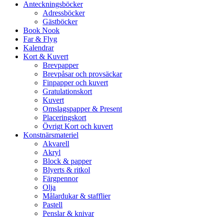
Anteckningsböcker
Adressböcker
Gästböcker
Book Nook
Far & Flyg
Kalendrar
Kort & Kuvert
Brevpapper
Brevpåsar och provsäckar
Finpapper och kuvert
Gratulationskort
Kuvert
Omslagspapper & Present
Placeringskort
Övrigt Kort och kuvert
Konstnärsmateriel
Akvarell
Akryl
Block & papper
Blyerts & ritkol
Färgpennor
Olja
Målardukar & stafflier
Pastell
Penslar & knivar