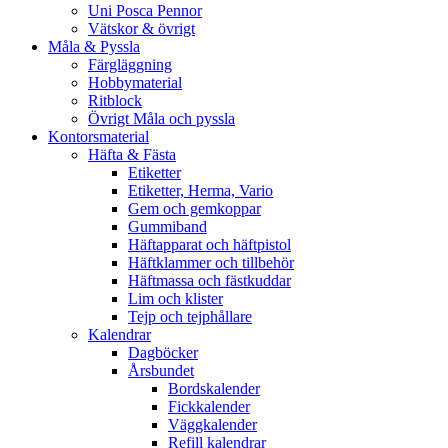
Uni Posca Pennor
Vätskor & övrigt
Måla & Pyssla
Färgläggning
Hobbymaterial
Ritblock
Övrigt Måla och pyssla
Kontorsmaterial
Häfta & Fästa
Etiketter
Etiketter, Herma, Vario
Gem och gemkoppar
Gummiband
Häftapparat och häftpistol
Häftklammer och tillbehör
Häftmassa och fästkuddar
Lim och klister
Tejp och tejphållare
Kalendrar
Dagböcker
Årsbundet
Bordskalender
Fickkalender
Väggkalender
Refill kalendrar