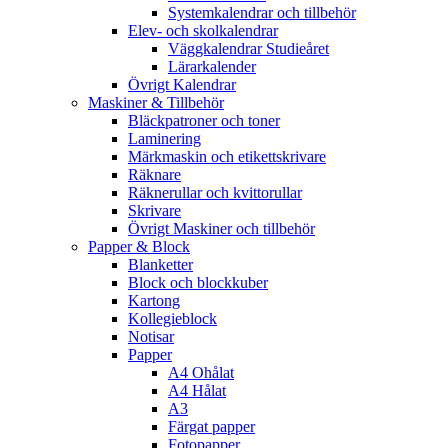
Systemkalendrar och tillbehör
Elev- och skolkalendrar
Väggkalendrar Studieåret
Lärarkalender
Övrigt Kalendrar
Maskiner & Tillbehör
Bläckpatroner och toner
Laminering
Märkmaskin och etikettskrivare
Räknare
Räknerullar och kvittorullar
Skrivare
Övrigt Maskiner och tillbehör
Papper & Block
Blanketter
Block och blockkuber
Kartong
Kollegieblock
Notisar
Papper
A4 Ohålat
A4 Hålat
A3
Färgat papper
Fotopapper