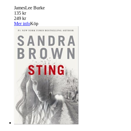
JamesLee Burke
135 kr
249 kr
Mer info
Köp