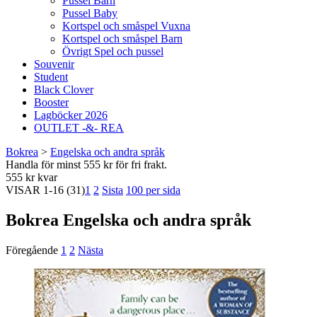
Pussel Barn
Pussel Baby
Kortspel och småspel Vuxna
Kortspel och småspel Barn
Övrigt Spel och pussel
Souvenir
Student
Black Clover
Booster
Lagböcker 2026
OUTLET -&- REA
Bokrea
>
Engelska och andra språk
Handla för minst 555 kr för fri frakt.
555 kr kvar
VISAR
1-16
(31)
1
2
Sista
100 per sida
Bokrea Engelska och andra språk
Föregående
1
2
Nästa