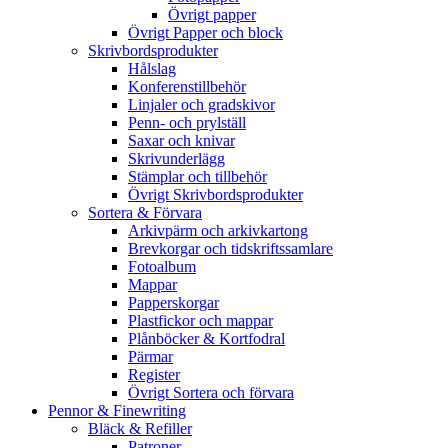
Övrigt papper
Övrigt Papper och block
Skrivbordsprodukter
Hålslag
Konferenstillbehör
Linjaler och gradskivor
Penn- och prylställ
Saxar och knivar
Skrivunderlägg
Stämplar och tillbehör
Övrigt Skrivbordsprodukter
Sortera & Förvara
Arkivpärm och arkivkartong
Brevkorgar och tidskriftssamlare
Fotoalbum
Mappar
Papperskorgar
Plastfickor och mappar
Plånböcker & Kortfodral
Pärmar
Register
Övrigt Sortera och förvara
Pennor & Finewriting
Bläck & Refiller
Patroner