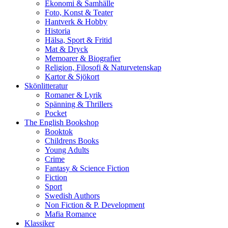
Ekonomi & Samhälle
Foto, Konst & Teater
Hantverk & Hobby
Historia
Hälsa, Sport & Fritid
Mat & Dryck
Memoarer & Biografier
Religion, Filosofi & Naturvetenskap
Kartor & Sjökort
Skönlitteratur
Romaner & Lyrik
Spänning & Thrillers
Pocket
The English Bookshop
Booktok
Childrens Books
Young Adults
Crime
Fantasy & Science Fiction
Fiction
Sport
Swedish Authors
Non Fiction & P. Development
Mafia Romance
Klassiker