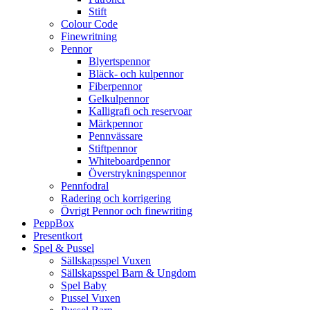
Stift
Colour Code
Finewritning
Pennor
Blyertspennor
Bläck- och kulpennor
Fiberpennor
Gelkulpennor
Kalligrafi och reservoar
Märkpennor
Pennvässare
Stiftpennor
Whiteboardpennor
Överstrykningspennor
Pennfodral
Radering och korrigering
Övrigt Pennor och finewriting
PeppBox
Presentkort
Spel & Pussel
Sällskapsspel Vuxen
Sällskapsspel Barn & Ungdom
Spel Baby
Pussel Vuxen