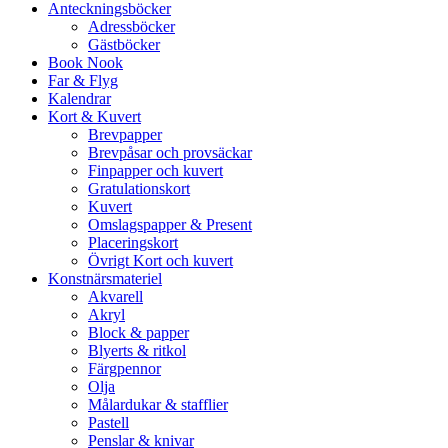
Anteckningsböcker
Adressböcker
Gästböcker
Book Nook
Far & Flyg
Kalendrar
Kort & Kuvert
Brevpapper
Brevpåsar och provsäckar
Finpapper och kuvert
Gratulationskort
Kuvert
Omslagspapper & Present
Placeringskort
Övrigt Kort och kuvert
Konstnärsmateriel
Akvarell
Akryl
Block & papper
Blyerts & ritkol
Färgpennor
Olja
Målardukar & stafflier
Pastell
Penslar & knivar