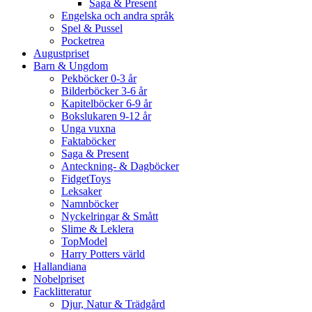
Saga & Present
Engelska och andra språk
Spel & Pussel
Pocketrea
Augustpriset
Barn & Ungdom
Pekböcker 0-3 år
Bilderböcker 3-6 år
Kapitelböcker 6-9 år
Bokslukaren 9-12 år
Unga vuxna
Faktaböcker
Saga & Present
Anteckning- & Dagböcker
FidgetToys
Leksaker
Namnböcker
Nyckelringar & Smått
Slime & Leklera
TopModel
Harry Potters värld
Hallandiana
Nobelpriset
Facklitteratur
Djur, Natur & Trädgård