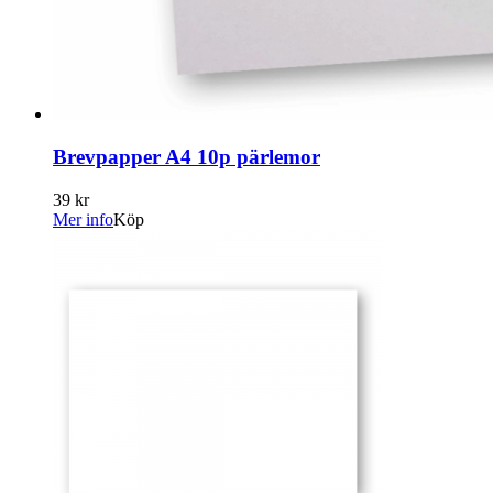
Brevpapper A4 10p pärlemor
39 kr
Mer info
Köp