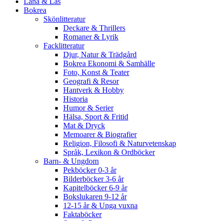
Låna & Läs
Bokrea
Skönlitteratur
Deckare & Thrillers
Romaner & Lyrik
Facklitteratur
Djur, Natur & Trädgård
Bokrea Ekonomi & Samhälle
Foto, Konst & Teater
Geografi & Resor
Hantverk & Hobby
Historia
Humor & Serier
Hälsa, Sport & Fritid
Mat & Dryck
Memoarer & Biografier
Religion, Filosofi & Naturvetenskap
Språk, Lexikon & Ordböcker
Barn- & Ungdom
Pekböcker 0-3 år
Bilderböcker 3-6 år
Kapitelböcker 6-9 år
Bokslukaren 9-12 år
12-15 år & Unga vuxna
Faktaböcker