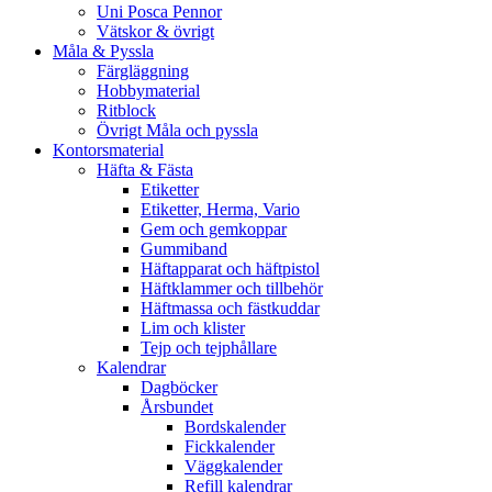
Uni Posca Pennor
Vätskor & övrigt
Måla & Pyssla
Färgläggning
Hobbymaterial
Ritblock
Övrigt Måla och pyssla
Kontorsmaterial
Häfta & Fästa
Etiketter
Etiketter, Herma, Vario
Gem och gemkoppar
Gummiband
Häftapparat och häftpistol
Häftklammer och tillbehör
Häftmassa och fästkuddar
Lim och klister
Tejp och tejphållare
Kalendrar
Dagböcker
Årsbundet
Bordskalender
Fickkalender
Väggkalender
Refill kalendrar