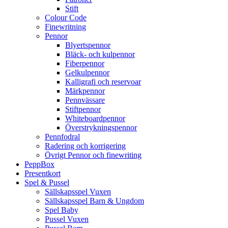
Stift
Colour Code
Finewritning
Pennor
Blyertspennor
Bläck- och kulpennor
Fiberpennor
Gelkulpennor
Kalligrafi och reservoar
Märkpennor
Pennvässare
Stiftpennor
Whiteboardpennor
Överstrykningspennor
Pennfodral
Radering och korrigering
Övrigt Pennor och finewriting
PeppBox
Presentkort
Spel & Pussel
Sällskapsspel Vuxen
Sällskapsspel Barn & Ungdom
Spel Baby
Pussel Vuxen