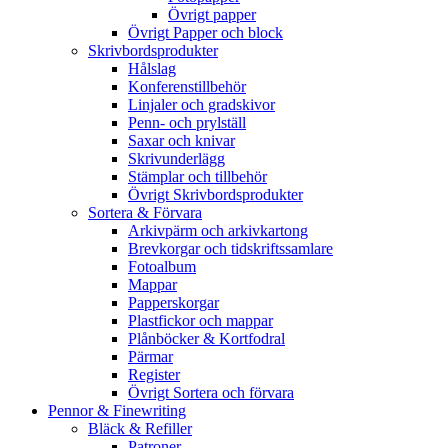
Övrigt papper
Övrigt Papper och block
Skrivbordsprodukter
Hålslag
Konferenstillbehör
Linjaler och gradskivor
Penn- och prylställ
Saxar och knivar
Skrivunderlägg
Stämplar och tillbehör
Övrigt Skrivbordsprodukter
Sortera & Förvara
Arkivpärm och arkivkartong
Brevkorgar och tidskriftssamlare
Fotoalbum
Mappar
Papperskorgar
Plastfickor och mappar
Plånböcker & Kortfodral
Pärmar
Register
Övrigt Sortera och förvara
Pennor & Finewriting
Bläck & Refiller
Patroner