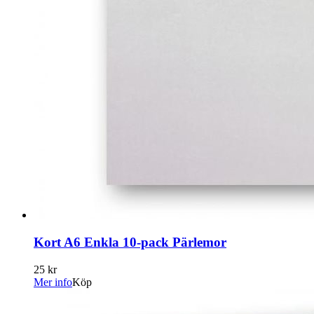
Kort A6 Enkla 10-pack Pärlemor
25 kr
Mer info
Köp