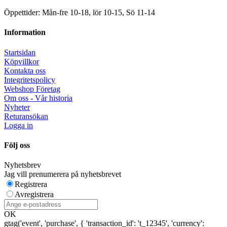
Öppettider: Mån-fre 10-18, lör 10-15, Sö 11-14
Information
Startsidan
Köpvillkor
Kontakta oss
Integritetspolicy
Webshop Företag
Om oss - Vår historia
Nyheter
Returansökan
Logga in
Följ oss
Nyhetsbrev
Jag vill prenumerera på nyhetsbrevet
Registrera
Avregistrera
OK
gtag('event', 'purchase', { 'transaction_id': 't_12345', 'currency':