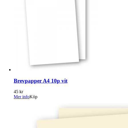
Brevpapper A4 10p vit
45 kr
Mer info
Köp