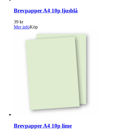
Brevpapper A4 10p ljusblå
39 kr
Mer info
Köp
Brevpapper A4 10p lime