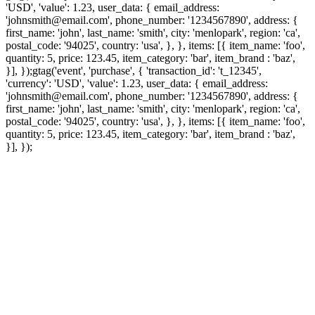
'USD', 'value': 1.23, user_data: { email_address:
'johnsmith@email.com', phone_number: '1234567890', address: {
first_name: 'john', last_name: 'smith', city: 'menlopark', region: 'ca',
postal_code: '94025', country: 'usa', }, }, items: [{ item_name: 'foo',
quantity: 5, price: 123.45, item_category: 'bar', item_brand : 'baz',
}], });
gtag('event', 'purchase', { 'transaction_id': 't_12345',
'currency': 'USD', 'value': 1.23, user_data: { email_address:
'johnsmith@email.com', phone_number: '1234567890', address: {
first_name: 'john', last_name: 'smith', city: 'menlopark', region: 'ca',
postal_code: '94025', country: 'usa', }, }, items: [{ item_name: 'foo',
quantity: 5, price: 123.45, item_category: 'bar', item_brand : 'baz',
}], });