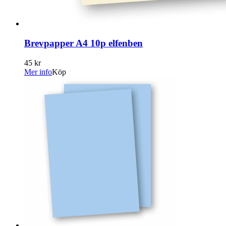
Brevpapper A4 10p elfenben
45 kr
Mer info
Köp