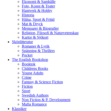
Ekonomi & Samhälle
Foto, Konst & Teater
Hantverk & Hobby
Historia
Hälsa, Sport & Fritid
Mat & Dryck
Memoarer & Biografier
Religion, Filosofi & Naturvetenskap
Kartor & Sjökort
Skönlitteratur
Romaner & Lyrik
Spänning & Thrillers
Pocket
The English Bookshop
Booktok
Childrens Books
Young Adults
Crime
Fantasy & Science Fiction
Fiction
Sport
Swedish Authors
Non Fiction & P. Development
Mafia Romance
Klassiker