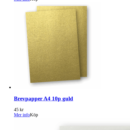
Brevpapper A4 10p guld
45 kr
Mer info
Köp