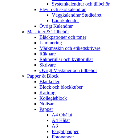
Systemkalendrar och tillbehör
Elev- och skolkalendrar
Väggkalendrar Studieåret
Lärarkalender
Övrigt Kalendrar
Maskiner & Tillbehör
Bläckpatroner och toner
Laminering
Märkmaskin och etikettskrivare
Räknare
Räknerullar och kvittorullar
Skrivare
Övrigt Maskiner och tillbehör
Papper & Block
Blanketter
Block och blockkuber
Kartong
Kollegieblock
Notisar
Papper
A4 Ohålat
A4 Hålat
A3
Färgat papper
Fotopapper