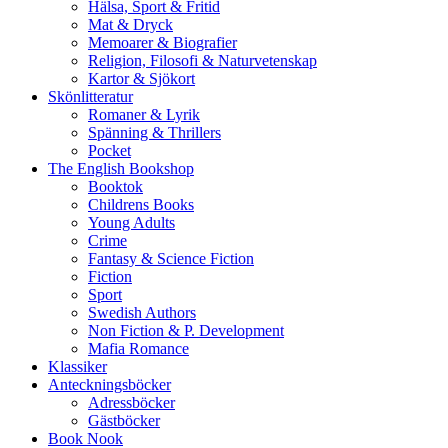
Hälsa, Sport & Fritid
Mat & Dryck
Memoarer & Biografier
Religion, Filosofi & Naturvetenskap
Kartor & Sjökort
Skönlitteratur
Romaner & Lyrik
Spänning & Thrillers
Pocket
The English Bookshop
Booktok
Childrens Books
Young Adults
Crime
Fantasy & Science Fiction
Fiction
Sport
Swedish Authors
Non Fiction & P. Development
Mafia Romance
Klassiker
Anteckningsböcker
Adressböcker
Gästböcker
Book Nook