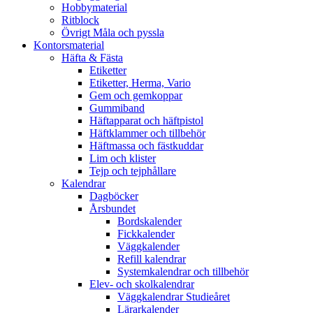
Hobbymaterial
Ritblock
Övrigt Måla och pyssla
Kontorsmaterial
Häfta & Fästa
Etiketter
Etiketter, Herma, Vario
Gem och gemkoppar
Gummiband
Häftapparat och häftpistol
Häftklammer och tillbehör
Häftmassa och fästkuddar
Lim och klister
Tejp och tejphållare
Kalendrar
Dagböcker
Årsbundet
Bordskalender
Fickkalender
Väggkalender
Refill kalendrar
Systemkalendrar och tillbehör
Elev- och skolkalendrar
Väggkalendrar Studieåret
Lärarkalender