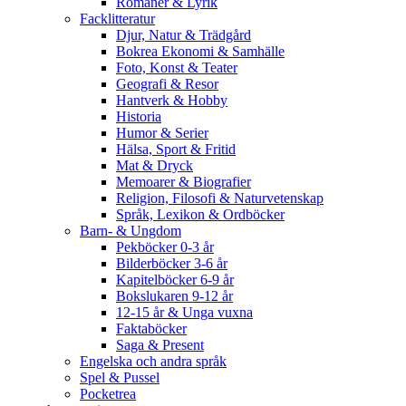
Romaner & Lyrik
Facklitteratur
Djur, Natur & Trädgård
Bokrea Ekonomi & Samhälle
Foto, Konst & Teater
Geografi & Resor
Hantverk & Hobby
Historia
Humor & Serier
Hälsa, Sport & Fritid
Mat & Dryck
Memoarer & Biografier
Religion, Filosofi & Naturvetenskap
Språk, Lexikon & Ordböcker
Barn- & Ungdom
Pekböcker 0-3 år
Bilderböcker 3-6 år
Kapitelböcker 6-9 år
Bokslukaren 9-12 år
12-15 år & Unga vuxna
Faktaböcker
Saga & Present
Engelska och andra språk
Spel & Pussel
Pocketrea