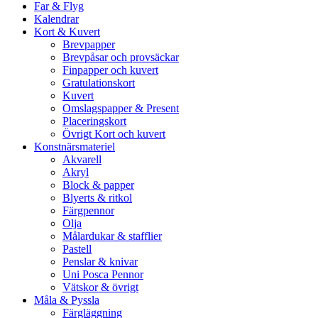
Far & Flyg
Kalendrar
Kort & Kuvert
Brevpapper
Brevpåsar och provsäckar
Finpapper och kuvert
Gratulationskort
Kuvert
Omslagspapper & Present
Placeringskort
Övrigt Kort och kuvert
Konstnärsmateriel
Akvarell
Akryl
Block & papper
Blyerts & ritkol
Färgpennor
Olja
Målardukar & stafflier
Pastell
Penslar & knivar
Uni Posca Pennor
Vätskor & övrigt
Måla & Pyssla
Färgläggning