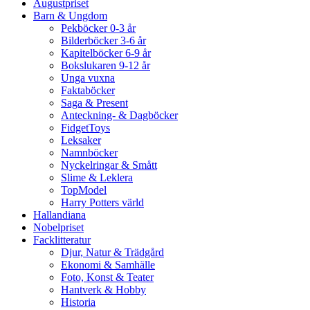
Augustpriset
Barn & Ungdom
Pekböcker 0-3 år
Bilderböcker 3-6 år
Kapitelböcker 6-9 år
Bokslukaren 9-12 år
Unga vuxna
Faktaböcker
Saga & Present
Anteckning- & Dagböcker
FidgetToys
Leksaker
Namnböcker
Nyckelringar & Smått
Slime & Leklera
TopModel
Harry Potters värld
Hallandiana
Nobelpriset
Facklitteratur
Djur, Natur & Trädgård
Ekonomi & Samhälle
Foto, Konst & Teater
Hantverk & Hobby
Historia