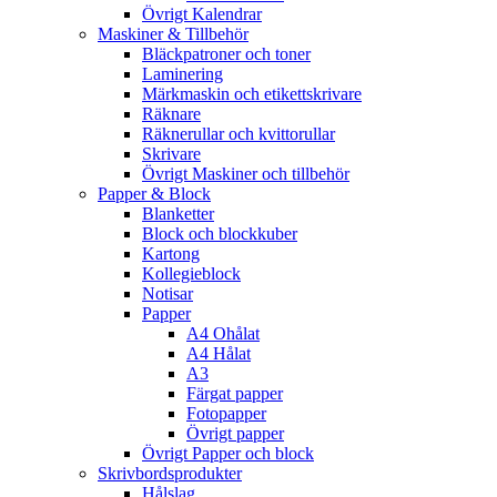
Övrigt Kalendrar
Maskiner & Tillbehör
Bläckpatroner och toner
Laminering
Märkmaskin och etikettskrivare
Räknare
Räknerullar och kvittorullar
Skrivare
Övrigt Maskiner och tillbehör
Papper & Block
Blanketter
Block och blockkuber
Kartong
Kollegieblock
Notisar
Papper
A4 Ohålat
A4 Hålat
A3
Färgat papper
Fotopapper
Övrigt papper
Övrigt Papper och block
Skrivbordsprodukter
Hålslag