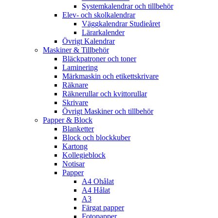
Systemkalendrar och tillbehör
Elev- och skolkalendrar
Väggkalendrar Studieåret
Lärarkalender
Övrigt Kalendrar
Maskiner & Tillbehör
Bläckpatroner och toner
Laminering
Märkmaskin och etikettskrivare
Räknare
Räknerullar och kvittorullar
Skrivare
Övrigt Maskiner och tillbehör
Papper & Block
Blanketter
Block och blockkuber
Kartong
Kollegieblock
Notisar
Papper
A4 Ohålat
A4 Hålat
A3
Färgat papper
Fotopapper