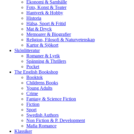
Ekonomi & Samhälle
Foto, Konst & Teater
Hantverk & Hobby
Historia
Hälsa, Sport & Fritid
Mat & Dryck
Memoarer & Biografier
Religion, Filosofi & Naturvetenskap
Kartor & Sjökort
Skönlitteratur
Romaner & Lyrik
Spänning & Thrillers
Pocket
The English Bookshop
Booktok
Childrens Books
Young Adults
Crime
Fantasy & Science Fiction
Fiction
Sport
Swedish Authors
Non Fiction & P. Development
Mafia Romance
Klassiker