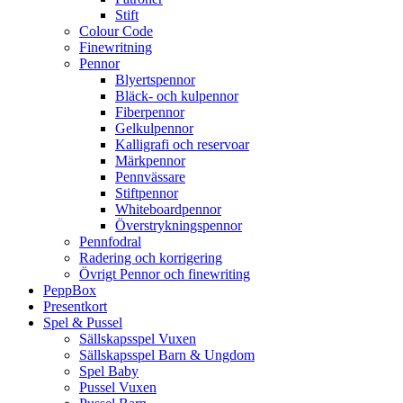
Stift
Colour Code
Finewritning
Pennor
Blyertspennor
Bläck- och kulpennor
Fiberpennor
Gelkulpennor
Kalligrafi och reservoar
Märkpennor
Pennvässare
Stiftpennor
Whiteboardpennor
Överstrykningspennor
Pennfodral
Radering och korrigering
Övrigt Pennor och finewriting
PeppBox
Presentkort
Spel & Pussel
Sällskapsspel Vuxen
Sällskapsspel Barn & Ungdom
Spel Baby
Pussel Vuxen