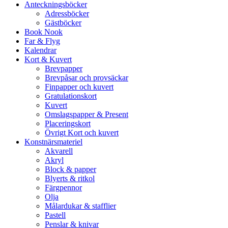
Anteckningsböcker
Adressböcker
Gästböcker
Book Nook
Far & Flyg
Kalendrar
Kort & Kuvert
Brevpapper
Brevpåsar och provsäckar
Finpapper och kuvert
Gratulationskort
Kuvert
Omslagspapper & Present
Placeringskort
Övrigt Kort och kuvert
Konstnärsmateriel
Akvarell
Akryl
Block & papper
Blyerts & ritkol
Färgpennor
Olja
Målardukar & stafflier
Pastell
Penslar & knivar