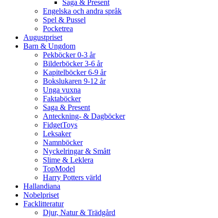
Saga & Present
Engelska och andra språk
Spel & Pussel
Pocketrea
Augustpriset
Barn & Ungdom
Pekböcker 0-3 år
Bilderböcker 3-6 år
Kapitelböcker 6-9 år
Bokslukaren 9-12 år
Unga vuxna
Faktaböcker
Saga & Present
Anteckning- & Dagböcker
FidgetToys
Leksaker
Namnböcker
Nyckelringar & Smått
Slime & Leklera
TopModel
Harry Potters värld
Hallandiana
Nobelpriset
Facklitteratur
Djur, Natur & Trädgård