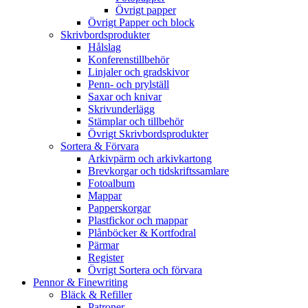
Övrigt papper
Övrigt Papper och block
Skrivbordsprodukter
Hålslag
Konferenstillbehör
Linjaler och gradskivor
Penn- och prylställ
Saxar och knivar
Skrivunderlägg
Stämplar och tillbehör
Övrigt Skrivbordsprodukter
Sortera & Förvara
Arkivpärm och arkivkartong
Brevkorgar och tidskriftssamlare
Fotoalbum
Mappar
Papperskorgar
Plastfickor och mappar
Plånböcker & Kortfodral
Pärmar
Register
Övrigt Sortera och förvara
Pennor & Finewriting
Bläck & Refiller
Patroner