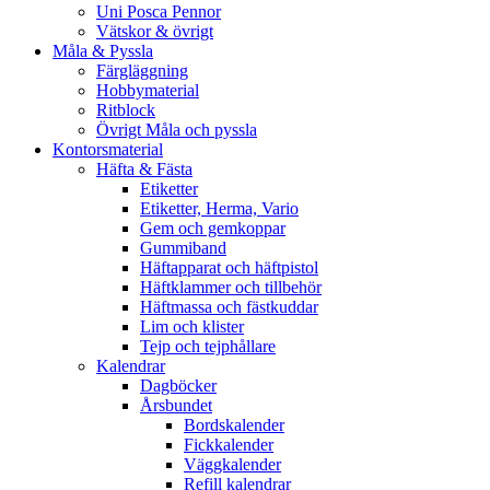
Uni Posca Pennor
Vätskor & övrigt
Måla & Pyssla
Färgläggning
Hobbymaterial
Ritblock
Övrigt Måla och pyssla
Kontorsmaterial
Häfta & Fästa
Etiketter
Etiketter, Herma, Vario
Gem och gemkoppar
Gummiband
Häftapparat och häftpistol
Häftklammer och tillbehör
Häftmassa och fästkuddar
Lim och klister
Tejp och tejphållare
Kalendrar
Dagböcker
Årsbundet
Bordskalender
Fickkalender
Väggkalender
Refill kalendrar