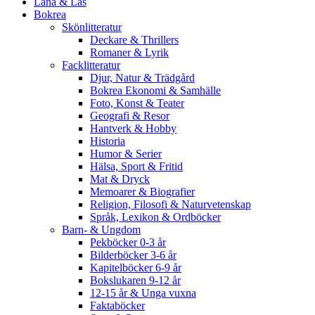
Låna & Läs
Bokrea
Skönlitteratur
Deckare & Thrillers
Romaner & Lyrik
Facklitteratur
Djur, Natur & Trädgård
Bokrea Ekonomi & Samhälle
Foto, Konst & Teater
Geografi & Resor
Hantverk & Hobby
Historia
Humor & Serier
Hälsa, Sport & Fritid
Mat & Dryck
Memoarer & Biografier
Religion, Filosofi & Naturvetenskap
Språk, Lexikon & Ordböcker
Barn- & Ungdom
Pekböcker 0-3 år
Bilderböcker 3-6 år
Kapitelböcker 6-9 år
Bokslukaren 9-12 år
12-15 år & Unga vuxna
Faktaböcker