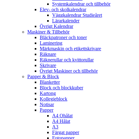
Systemkalendrar och tillbehör
Elev- och skolkalendrar
Väggkalendrar Studieåret
Lärarkalender
Övrigt Kalendrar
Maskiner & Tillbehör
Bläckpatroner och toner
Laminering
Märkmaskin och etikettskrivare
Räknare
Räknerullar och kvittorullar
Skrivare
Övrigt Maskiner och tillbehör
Papper & Block
Blanketter
Block och blockkuber
Kartong
Kollegieblock
Notisar
Papper
A4 Ohålat
A4 Hålat
A3
Färgat papper
Fotopapper