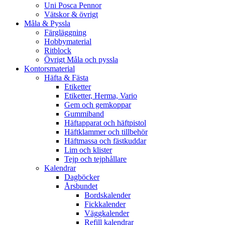
Uni Posca Pennor
Vätskor & övrigt
Måla & Pyssla
Färgläggning
Hobbymaterial
Ritblock
Övrigt Måla och pyssla
Kontorsmaterial
Häfta & Fästa
Etiketter
Etiketter, Herma, Vario
Gem och gemkoppar
Gummiband
Häftapparat och häftpistol
Häftklammer och tillbehör
Häftmassa och fästkuddar
Lim och klister
Tejp och tejphållare
Kalendrar
Dagböcker
Årsbundet
Bordskalender
Fickkalender
Väggkalender
Refill kalendrar