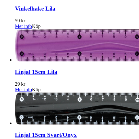
Vinkelhake Lila
59 kr
Mer info
Köp
Linjal 15cm Lila
29 kr
Mer info
Köp
Linjal 15cm Svart/Onyx