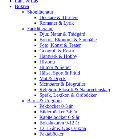
Låna & Läs
Bokrea
Skönlitteratur
Deckare & Thrillers
Romaner & Lyrik
Facklitteratur
Djur, Natur & Trädgård
Bokrea Ekonomi & Samhälle
Foto, Konst & Teater
Geografi & Resor
Hantverk & Hobby
Historia
Humor & Serier
Hälsa, Sport & Fritid
Mat & Dryck
Memoarer & Biografier
Religion, Filosofi & Naturvetenskap
Språk, Lexikon & Ordböcker
Barn- & Ungdom
Pekböcker 0-3 år
Bilderböcker 3-6 år
Kapitelböcker 6-9 år
Bokslukaren 9-12 år
12-15 år & Unga vuxna
Faktaböcker