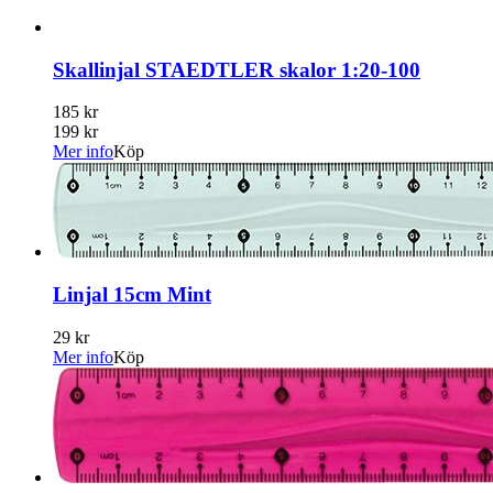
Skallinjal STAEDTLER skalor 1:20-100
185 kr
199 kr
Mer info
Köp
Linjal 15cm Mint
29 kr
Mer info
Köp