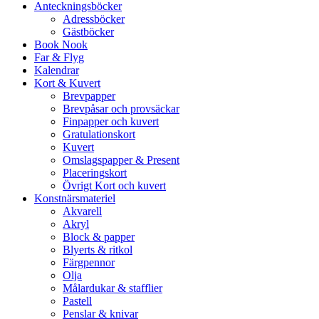
Anteckningsböcker
Adressböcker
Gästböcker
Book Nook
Far & Flyg
Kalendrar
Kort & Kuvert
Brevpapper
Brevpåsar och provsäckar
Finpapper och kuvert
Gratulationskort
Kuvert
Omslagspapper & Present
Placeringskort
Övrigt Kort och kuvert
Konstnärsmateriel
Akvarell
Akryl
Block & papper
Blyerts & ritkol
Färgpennor
Olja
Målardukar & stafflier
Pastell
Penslar & knivar