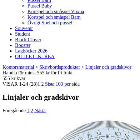
Pussel Barn
Pussel Baby
Kortspel och småspel Vuxna
Kortspel och småspel Barn
Övrigt Spel och pussel
Souvenir
Student
Black Clover
Booster
Lagböcker 2026
OUTLET -&- REA
Kontorsmaterial
>
Skrivbordsprodukter
>
Linjaler och gradskivor
Handla för minst 555 kr för fri frakt.
555 kr kvar
VISAR
1-24
(28)
1
2
Sista
100 per sida
Linjaler och gradskivor
Föregående
1
2
Nästa