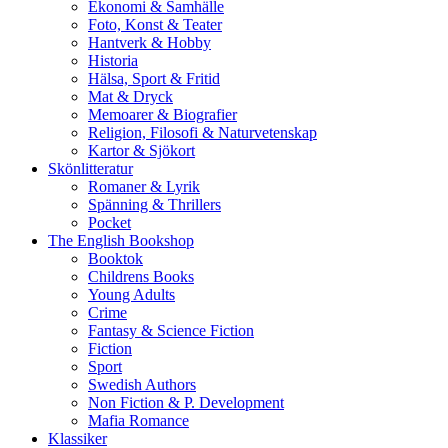
Ekonomi & Samhälle
Foto, Konst & Teater
Hantverk & Hobby
Historia
Hälsa, Sport & Fritid
Mat & Dryck
Memoarer & Biografier
Religion, Filosofi & Naturvetenskap
Kartor & Sjökort
Skönlitteratur
Romaner & Lyrik
Spänning & Thrillers
Pocket
The English Bookshop
Booktok
Childrens Books
Young Adults
Crime
Fantasy & Science Fiction
Fiction
Sport
Swedish Authors
Non Fiction & P. Development
Mafia Romance
Klassiker