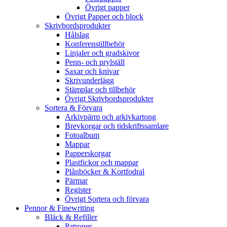
Övrigt papper
Övrigt Papper och block
Skrivbordsprodukter
Hålslag
Konferenstillbehör
Linjaler och gradskivor
Penn- och prylställ
Saxar och knivar
Skrivunderlägg
Stämplar och tillbehör
Övrigt Skrivbordsprodukter
Sortera & Förvara
Arkivpärm och arkivkartong
Brevkorgar och tidskriftssamlare
Fotoalbum
Mappar
Papperskorgar
Plastfickor och mappar
Plånböcker & Kortfodral
Pärmar
Register
Övrigt Sortera och förvara
Pennor & Finewriting
Bläck & Refiller
Patroner