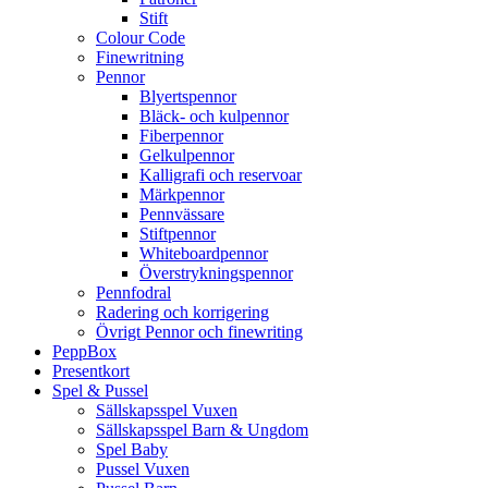
Stift
Colour Code
Finewritning
Pennor
Blyertspennor
Bläck- och kulpennor
Fiberpennor
Gelkulpennor
Kalligrafi och reservoar
Märkpennor
Pennvässare
Stiftpennor
Whiteboardpennor
Överstrykningspennor
Pennfodral
Radering och korrigering
Övrigt Pennor och finewriting
PeppBox
Presentkort
Spel & Pussel
Sällskapsspel Vuxen
Sällskapsspel Barn & Ungdom
Spel Baby
Pussel Vuxen