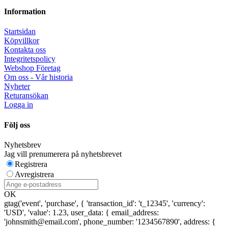
Information
Startsidan
Köpvillkor
Kontakta oss
Integritetspolicy
Webshop Företag
Om oss - Vår historia
Nyheter
Returansökan
Logga in
Följ oss
Nyhetsbrev
Jag vill prenumerera på nyhetsbrevet
Registrera
Avregistrera
OK
gtag('event', 'purchase', { 'transaction_id': 't_12345', 'currency':
'USD', 'value': 1.23, user_data: { email_address:
'johnsmith@email.com', phone_number: '1234567890', address: {