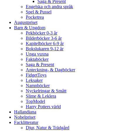
Saga & Present
Engelska och andra språk
Spel & Pussel
Pocketrea
Augustpriset
Barn & Ungdom
Pekböcker 0-3 år
Bilderböcker 3-6 år
Kapitelböcker 6-9 år
Bokslukaren 9-12 år
Unga vuxna
Faktaböcker
Saga & Present
Anteckning- & Dagböcker
FidgetToys
Leksaker
Namnböcker
Nyckelringar & Smått
Slime & Leklera
TopModel
Harry Potters värld
Hallandiana
Nobelpriset
Facklitteratur
Djur, Natur & Trädgård