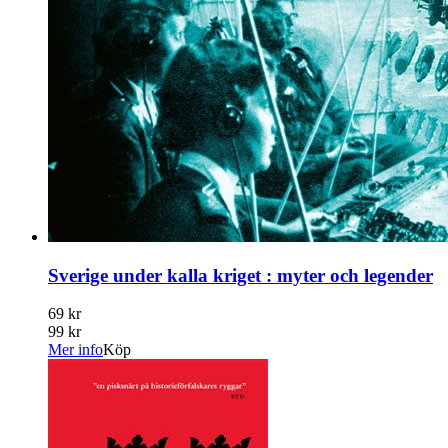
Sverige under kalla kriget : myter och legender
69 kr
99 kr
Mer info
Köp