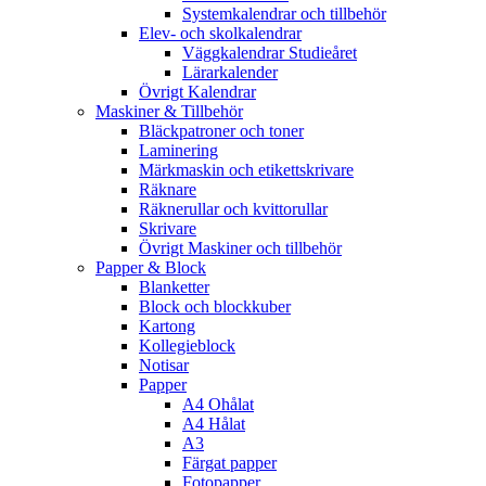
Systemkalendrar och tillbehör
Elev- och skolkalendrar
Väggkalendrar Studieåret
Lärarkalender
Övrigt Kalendrar
Maskiner & Tillbehör
Bläckpatroner och toner
Laminering
Märkmaskin och etikettskrivare
Räknare
Räknerullar och kvittorullar
Skrivare
Övrigt Maskiner och tillbehör
Papper & Block
Blanketter
Block och blockkuber
Kartong
Kollegieblock
Notisar
Papper
A4 Ohålat
A4 Hålat
A3
Färgat papper
Fotopapper