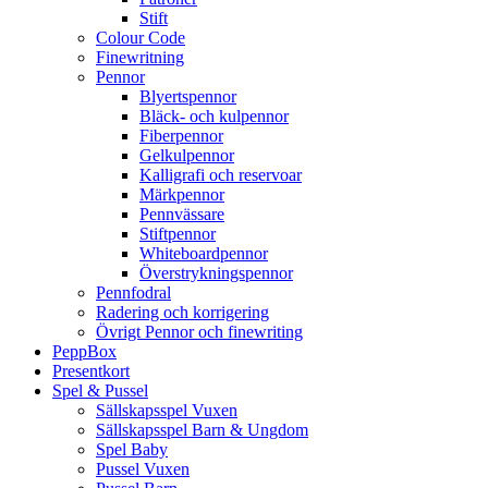
Stift
Colour Code
Finewritning
Pennor
Blyertspennor
Bläck- och kulpennor
Fiberpennor
Gelkulpennor
Kalligrafi och reservoar
Märkpennor
Pennvässare
Stiftpennor
Whiteboardpennor
Överstrykningspennor
Pennfodral
Radering och korrigering
Övrigt Pennor och finewriting
PeppBox
Presentkort
Spel & Pussel
Sällskapsspel Vuxen
Sällskapsspel Barn & Ungdom
Spel Baby
Pussel Vuxen