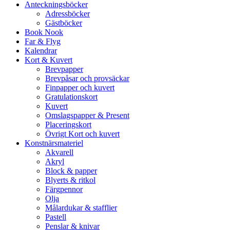
Anteckningsböcker
Adressböcker
Gästböcker
Book Nook
Far & Flyg
Kalendrar
Kort & Kuvert
Brevpapper
Brevpåsar och provsäckar
Finpapper och kuvert
Gratulationskort
Kuvert
Omslagspapper & Present
Placeringskort
Övrigt Kort och kuvert
Konstnärsmateriel
Akvarell
Akryl
Block & papper
Blyerts & ritkol
Färgpennor
Olja
Målardukar & stafflier
Pastell
Penslar & knivar