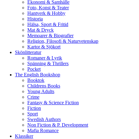
Ekonomi & Samhälle
Foto, Konst & Teater
Hantverk & Hobby
Historia
Hälsa, Sport & Fritid
Mat & Dryck
Memoarer & Biografier
Religion, Filosofi & Naturvetenskap
Kartor & Sjökort
Skönlitteratur
Romaner & Lyrik
Spänning & Thrillers
Pocket
The English Bookshop
Booktok
Childrens Books
Young Adults
Crime
Fantasy & Science Fiction
Fiction
Sport
Swedish Authors
Non Fiction & P. Development
Mafia Romance
Klassiker