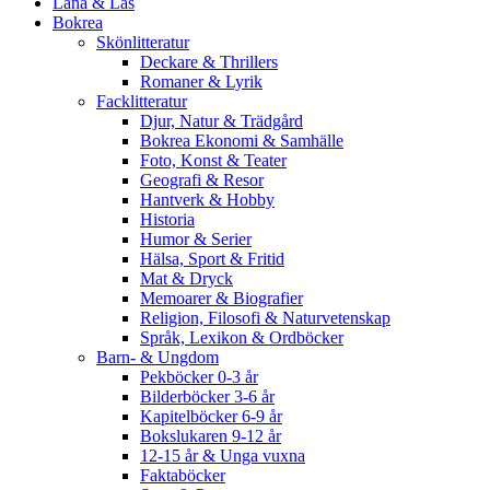
Låna & Läs
Bokrea
Skönlitteratur
Deckare & Thrillers
Romaner & Lyrik
Facklitteratur
Djur, Natur & Trädgård
Bokrea Ekonomi & Samhälle
Foto, Konst & Teater
Geografi & Resor
Hantverk & Hobby
Historia
Humor & Serier
Hälsa, Sport & Fritid
Mat & Dryck
Memoarer & Biografier
Religion, Filosofi & Naturvetenskap
Språk, Lexikon & Ordböcker
Barn- & Ungdom
Pekböcker 0-3 år
Bilderböcker 3-6 år
Kapitelböcker 6-9 år
Bokslukaren 9-12 år
12-15 år & Unga vuxna
Faktaböcker