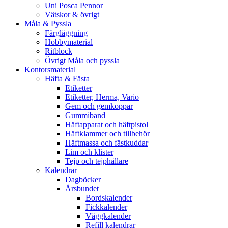
Uni Posca Pennor
Vätskor & övrigt
Måla & Pyssla
Färgläggning
Hobbymaterial
Ritblock
Övrigt Måla och pyssla
Kontorsmaterial
Häfta & Fästa
Etiketter
Etiketter, Herma, Vario
Gem och gemkoppar
Gummiband
Häftapparat och häftpistol
Häftklammer och tillbehör
Häftmassa och fästkuddar
Lim och klister
Tejp och tejphållare
Kalendrar
Dagböcker
Årsbundet
Bordskalender
Fickkalender
Väggkalender
Refill kalendrar