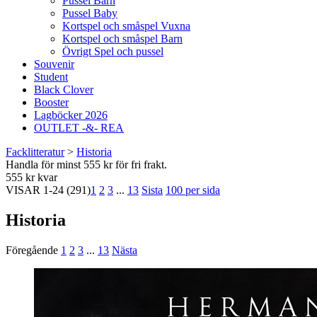
Pussel Barn
Pussel Baby
Kortspel och småspel Vuxna
Kortspel och småspel Barn
Övrigt Spel och pussel
Souvenir
Student
Black Clover
Booster
Lagböcker 2026
OUTLET -&- REA
Facklitteratur
>
Historia
Handla för minst 555 kr för fri frakt.
555 kr kvar
VISAR
1-24
(291)
1
2
3
...
13
Sista
100 per sida
Historia
Föregående
1
2
3
...
13
Nästa