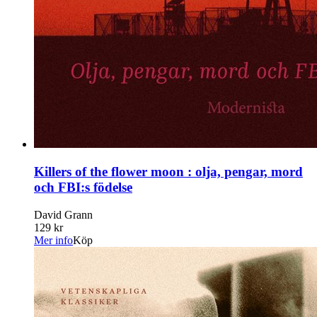
Killers of the flower moon : olja, pengar, mord
och FBI:s födelse
David Grann
129 kr
Mer info
Köp