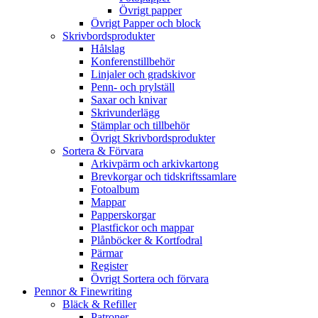
Övrigt papper
Övrigt Papper och block
Skrivbordsprodukter
Hålslag
Konferenstillbehör
Linjaler och gradskivor
Penn- och prylställ
Saxar och knivar
Skrivunderlägg
Stämplar och tillbehör
Övrigt Skrivbordsprodukter
Sortera & Förvara
Arkivpärm och arkivkartong
Brevkorgar och tidskriftssamlare
Fotoalbum
Mappar
Papperskorgar
Plastfickor och mappar
Plånböcker & Kortfodral
Pärmar
Register
Övrigt Sortera och förvara
Pennor & Finewriting
Bläck & Refiller
Patroner