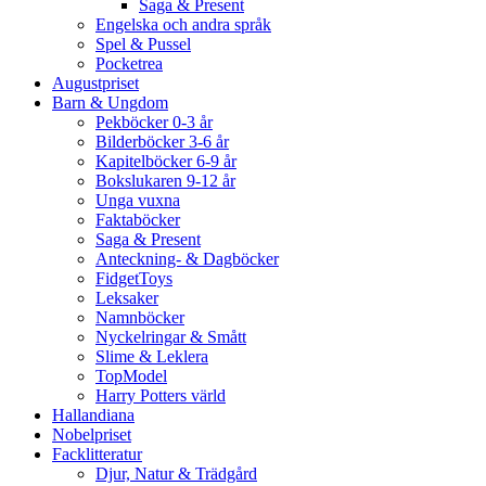
Saga & Present
Engelska och andra språk
Spel & Pussel
Pocketrea
Augustpriset
Barn & Ungdom
Pekböcker 0-3 år
Bilderböcker 3-6 år
Kapitelböcker 6-9 år
Bokslukaren 9-12 år
Unga vuxna
Faktaböcker
Saga & Present
Anteckning- & Dagböcker
FidgetToys
Leksaker
Namnböcker
Nyckelringar & Smått
Slime & Leklera
TopModel
Harry Potters värld
Hallandiana
Nobelpriset
Facklitteratur
Djur, Natur & Trädgård