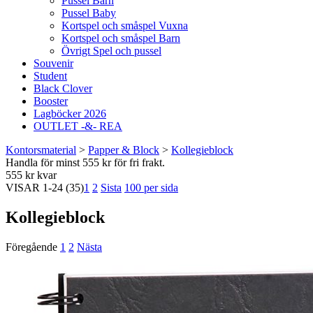
Pussel Barn
Pussel Baby
Kortspel och småspel Vuxna
Kortspel och småspel Barn
Övrigt Spel och pussel
Souvenir
Student
Black Clover
Booster
Lagböcker 2026
OUTLET -&- REA
Kontorsmaterial
>
Papper & Block
>
Kollegieblock
Handla för minst 555 kr för fri frakt.
555 kr kvar
VISAR
1-24
(35)
1
2
Sista
100 per sida
Kollegieblock
Föregående
1
2
Nästa