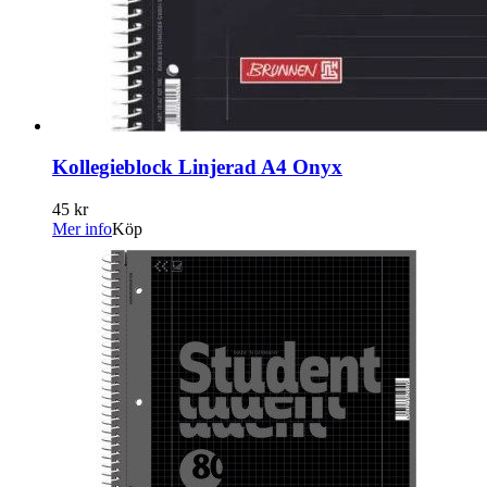
Kollegieblock Linjerad A4 Onyx
45 kr
Mer info
Köp