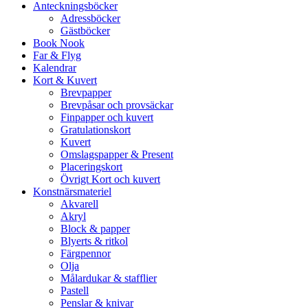
Anteckningsböcker
Adressböcker
Gästböcker
Book Nook
Far & Flyg
Kalendrar
Kort & Kuvert
Brevpapper
Brevpåsar och provsäckar
Finpapper och kuvert
Gratulationskort
Kuvert
Omslagspapper & Present
Placeringskort
Övrigt Kort och kuvert
Konstnärsmateriel
Akvarell
Akryl
Block & papper
Blyerts & ritkol
Färgpennor
Olja
Målardukar & stafflier
Pastell
Penslar & knivar