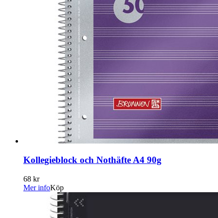
Kollegieblock och Nothäfte A4 90g
68 kr
Mer info
Köp