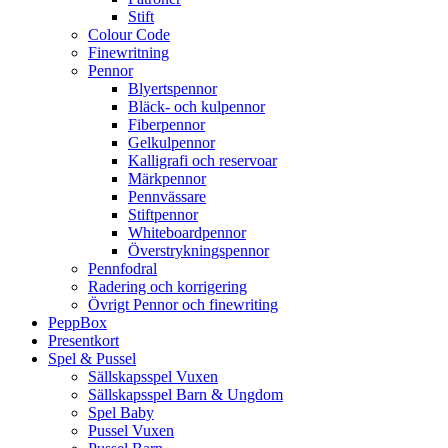
Stift
Colour Code
Finewritning
Pennor
Blyertspennor
Bläck- och kulpennor
Fiberpennor
Gelkulpennor
Kalligrafi och reservoar
Märkpennor
Pennvässare
Stiftpennor
Whiteboardpennor
Överstrykningspennor
Pennfodral
Radering och korrigering
Övrigt Pennor och finewriting
PeppBox
Presentkort
Spel & Pussel
Sällskapsspel Vuxen
Sällskapsspel Barn & Ungdom
Spel Baby
Pussel Vuxen