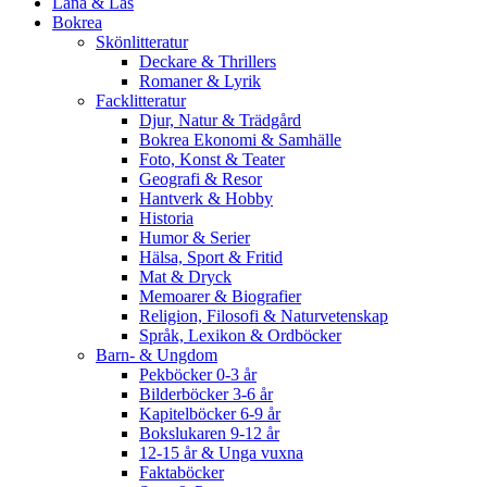
Låna & Läs
Bokrea
Skönlitteratur
Deckare & Thrillers
Romaner & Lyrik
Facklitteratur
Djur, Natur & Trädgård
Bokrea Ekonomi & Samhälle
Foto, Konst & Teater
Geografi & Resor
Hantverk & Hobby
Historia
Humor & Serier
Hälsa, Sport & Fritid
Mat & Dryck
Memoarer & Biografier
Religion, Filosofi & Naturvetenskap
Språk, Lexikon & Ordböcker
Barn- & Ungdom
Pekböcker 0-3 år
Bilderböcker 3-6 år
Kapitelböcker 6-9 år
Bokslukaren 9-12 år
12-15 år & Unga vuxna
Faktaböcker