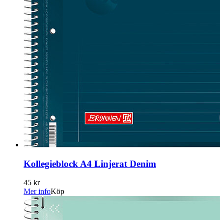
Kollegieblock A4 Linjerat Denim
45 kr
Mer info
Köp