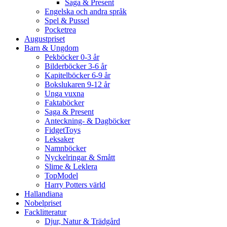
Saga & Present
Engelska och andra språk
Spel & Pussel
Pocketrea
Augustpriset
Barn & Ungdom
Pekböcker 0-3 år
Bilderböcker 3-6 år
Kapitelböcker 6-9 år
Bokslukaren 9-12 år
Unga vuxna
Faktaböcker
Saga & Present
Anteckning- & Dagböcker
FidgetToys
Leksaker
Namnböcker
Nyckelringar & Smått
Slime & Leklera
TopModel
Harry Potters värld
Hallandiana
Nobelpriset
Facklitteratur
Djur, Natur & Trädgård