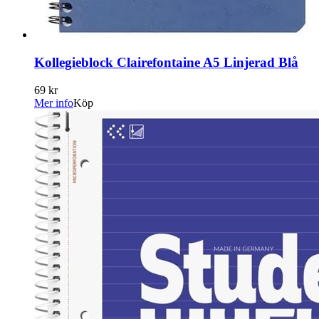
Kollegieblock Clairefontaine A5 Linjerad Blå
69 kr
Mer info
Köp