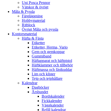
Uni Posca Pennor
Vätskor & övrigt
Måla & Pyssla
Färgläggning
Hobbymaterial
Ritblock
Övrigt Måla och pyssla
Kontorsmaterial
Häfta & Fästa
Etiketter
Etiketter, Herma, Vario
Gem och gemkoppar
Gummiband
Häftapparat och häftpistol
Häftklammer och tillbehör
Häftmassa och fästkuddar
Lim och klister
Tejp och tejphållare
Kalendrar
Dagböcker
Årsbundet
Bordskalender
Fickkalender
Väggkalender
Refill kalendrar