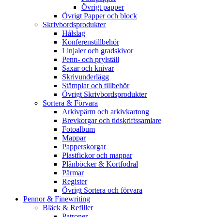
Övrigt papper
Övrigt Papper och block
Skrivbordsprodukter
Hålslag
Konferenstillbehör
Linjaler och gradskivor
Penn- och prylställ
Saxar och knivar
Skrivunderlägg
Stämplar och tillbehör
Övrigt Skrivbordsprodukter
Sortera & Förvara
Arkivpärm och arkivkartong
Brevkorgar och tidskriftssamlare
Fotoalbum
Mappar
Papperskorgar
Plastfickor och mappar
Plånböcker & Kortfodral
Pärmar
Register
Övrigt Sortera och förvara
Pennor & Finewriting
Bläck & Refiller
Patroner