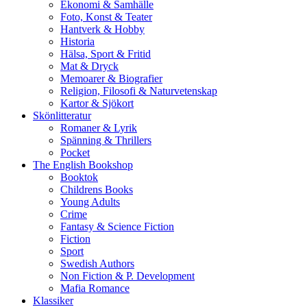
Ekonomi & Samhälle
Foto, Konst & Teater
Hantverk & Hobby
Historia
Hälsa, Sport & Fritid
Mat & Dryck
Memoarer & Biografier
Religion, Filosofi & Naturvetenskap
Kartor & Sjökort
Skönlitteratur
Romaner & Lyrik
Spänning & Thrillers
Pocket
The English Bookshop
Booktok
Childrens Books
Young Adults
Crime
Fantasy & Science Fiction
Fiction
Sport
Swedish Authors
Non Fiction & P. Development
Mafia Romance
Klassiker