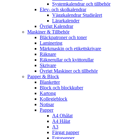
Systemkalendrar och tillbehör
Elev- och skolkalendrar
Väggkalendrar Studieåret
Lärarkalender
Övrigt Kalendrar
Maskiner & Tillbehör
Bläckpatroner och toner
Laminering
Märkmaskin och etikettskrivare
Räknare
Räknerullar och kvittorullar
Skrivare
Övrigt Maskiner och tillbehör
Papper & Block
Blanketter
Block och blockkuber
Kartong
Kollegieblock
Notisar
Papper
A4 Ohålat
A4 Hålat
A3
Färgat papper
Fotopapper