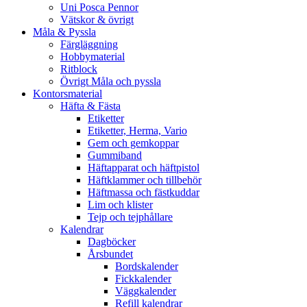
Uni Posca Pennor
Vätskor & övrigt
Måla & Pyssla
Färgläggning
Hobbymaterial
Ritblock
Övrigt Måla och pyssla
Kontorsmaterial
Häfta & Fästa
Etiketter
Etiketter, Herma, Vario
Gem och gemkoppar
Gummiband
Häftapparat och häftpistol
Häftklammer och tillbehör
Häftmassa och fästkuddar
Lim och klister
Tejp och tejphållare
Kalendrar
Dagböcker
Årsbundet
Bordskalender
Fickkalender
Väggkalender
Refill kalendrar