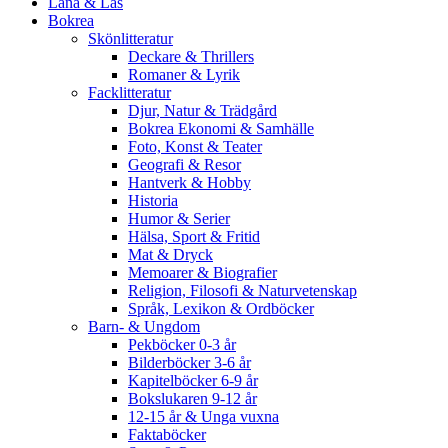
Låna & Läs
Bokrea
Skönlitteratur
Deckare & Thrillers
Romaner & Lyrik
Facklitteratur
Djur, Natur & Trädgård
Bokrea Ekonomi & Samhälle
Foto, Konst & Teater
Geografi & Resor
Hantverk & Hobby
Historia
Humor & Serier
Hälsa, Sport & Fritid
Mat & Dryck
Memoarer & Biografier
Religion, Filosofi & Naturvetenskap
Språk, Lexikon & Ordböcker
Barn- & Ungdom
Pekböcker 0-3 år
Bilderböcker 3-6 år
Kapitelböcker 6-9 år
Bokslukaren 9-12 år
12-15 år & Unga vuxna
Faktaböcker