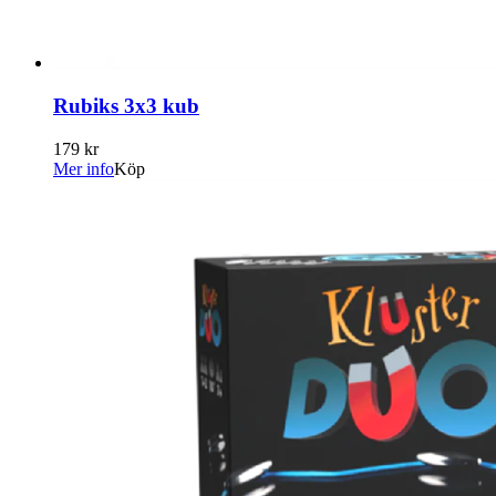
Rubiks 3x3 kub
179 kr
Mer info
Köp