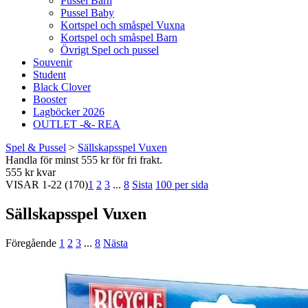
Pussel Barn
Pussel Baby
Kortspel och småspel Vuxna
Kortspel och småspel Barn
Övrigt Spel och pussel
Souvenir
Student
Black Clover
Booster
Lagböcker 2026
OUTLET -&- REA
Spel & Pussel
>
Sällskapsspel Vuxen
Handla för minst 555 kr för fri frakt.
555 kr kvar
VISAR
1-22
(170)
1
2
3
...
8
Sista
100 per sida
Sällskapsspel Vuxen
Föregående
1
2
3
...
8
Nästa