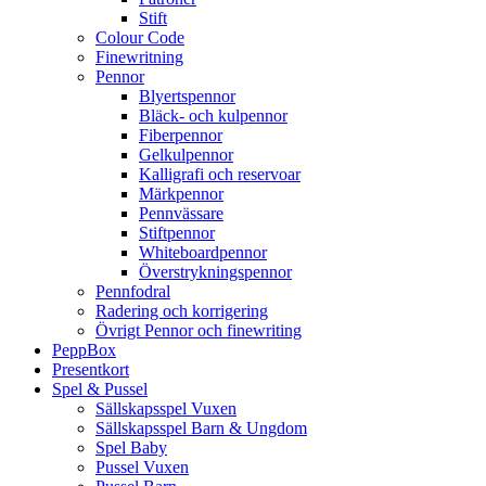
Stift
Colour Code
Finewritning
Pennor
Blyertspennor
Bläck- och kulpennor
Fiberpennor
Gelkulpennor
Kalligrafi och reservoar
Märkpennor
Pennvässare
Stiftpennor
Whiteboardpennor
Överstrykningspennor
Pennfodral
Radering och korrigering
Övrigt Pennor och finewriting
PeppBox
Presentkort
Spel & Pussel
Sällskapsspel Vuxen
Sällskapsspel Barn & Ungdom
Spel Baby
Pussel Vuxen