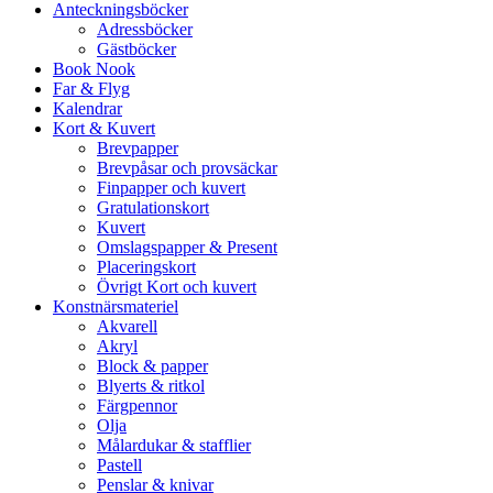
Anteckningsböcker
Adressböcker
Gästböcker
Book Nook
Far & Flyg
Kalendrar
Kort & Kuvert
Brevpapper
Brevpåsar och provsäckar
Finpapper och kuvert
Gratulationskort
Kuvert
Omslagspapper & Present
Placeringskort
Övrigt Kort och kuvert
Konstnärsmateriel
Akvarell
Akryl
Block & papper
Blyerts & ritkol
Färgpennor
Olja
Målardukar & stafflier
Pastell
Penslar & knivar