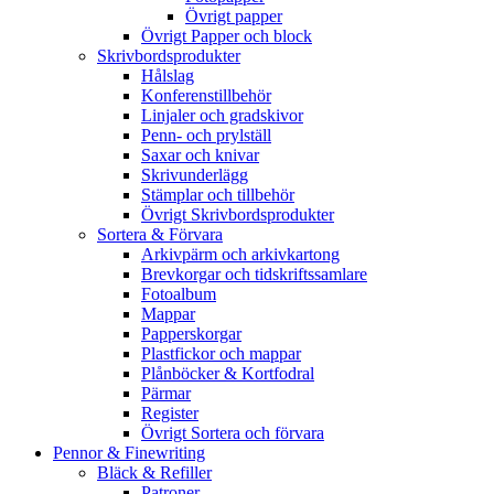
Övrigt papper
Övrigt Papper och block
Skrivbordsprodukter
Hålslag
Konferenstillbehör
Linjaler och gradskivor
Penn- och prylställ
Saxar och knivar
Skrivunderlägg
Stämplar och tillbehör
Övrigt Skrivbordsprodukter
Sortera & Förvara
Arkivpärm och arkivkartong
Brevkorgar och tidskriftssamlare
Fotoalbum
Mappar
Papperskorgar
Plastfickor och mappar
Plånböcker & Kortfodral
Pärmar
Register
Övrigt Sortera och förvara
Pennor & Finewriting
Bläck & Refiller
Patroner