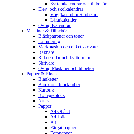
Systemkalendrar och tillbehör
Elev- och skolkalendrar
Väggkalendrar Studieåret
Lärarkalender
Övrigt Kalendrar
Maskiner & Tillbehör
Bläckpatroner och toner
Laminering
Märkmaskin och etikettskrivare
Räknare
Räknerullar och kvittorullar
Skrivare
Övrigt Maskiner och tillbehör
Papper & Block
Blanketter
Block och blockkuber
Kartong
Kollegieblock
Notisar
Papper
A4 Ohålat
A4 Hålat
A3
Färgat papper
Fotopapper