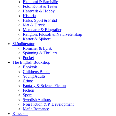
Ekonomi & Samhälle
Foto, Konst & Teater
Hantverk & Hobby
Historia
Hälsa, Sport & Fritid
Mat & Dryck
Memoarer & Biografier
Religion, Filosofi & Naturvetenskap
Kartor & Sjökort
Skönlitteratur
Romaner & Lyrik
Spänning & Thrillers
Pocket
The English Bookshop
Booktok
Childrens Books
Young Adults
Crime
Fantasy & Science Fiction
Fiction
Sport
Swedish Authors
Non Fiction & P. Development
Mafia Romance
Klassiker