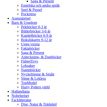
Saga & Present
Engelska och andra språk
Spel & Pussel
Pocketrea
Augustpriset
Barn & Ungdom
Pekböcker 0-3 år
Bilderböcker 3-6 år
Kapitelböcker 6-9 år
Bokslukaren 9-12 år
Unga vuxna
Faktaböcker
Saga & Present
Anteckning- & Dagböcker
FidgetToys
Leksaker
Namnböcker
Nyckelringar & Smått
Slime & Leklera
TopModel
Harry Potters värld
Hallandiana
Nobelpriset
Facklitteratur
Djur, Natur & Trädgård