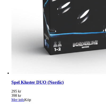
Spel Kluster DUO (Nordic)
295 kr
398 kr
Mer info
Köp