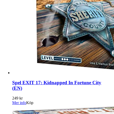
Spel EXIT 17: Kidnapped In Fortune City
(EN)
249 kr
Mer info
Köp