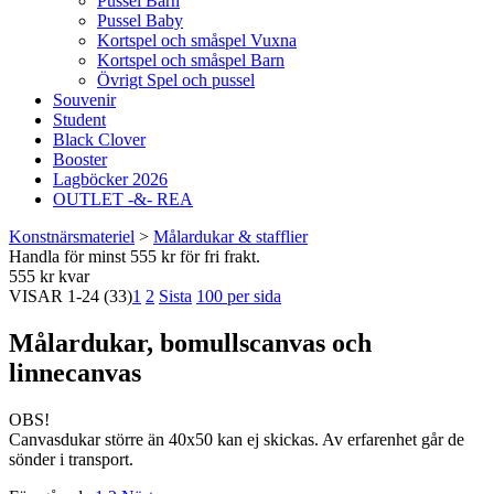
Pussel Barn
Pussel Baby
Kortspel och småspel Vuxna
Kortspel och småspel Barn
Övrigt Spel och pussel
Souvenir
Student
Black Clover
Booster
Lagböcker 2026
OUTLET -&- REA
Konstnärsmateriel
>
Målardukar & stafflier
Handla för minst 555 kr för fri frakt.
555 kr kvar
VISAR
1-24
(33)
1
2
Sista
100 per sida
Målardukar, bomullscanvas och
linnecanvas
OBS!
Canvasdukar större än 40x50 kan ej skickas. Av erfarenhet går de
sönder i transport.