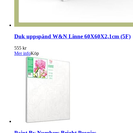
Duk uppspänd W&N Linne 60X60X2,1cm (5F)
555 kr
Mer info
Köp
Paint By Numbers Bright Peonies