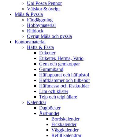
Uni Posca Pennor
Vätskor & övrigt
Måla & Pyssla
Färgläggning
Hobbymaterial
Ritblock
Övrigt Måla och pyssla
Kontorsmaterial
Häfta & Fästa
Etiketter
Etiketter, Herma, Vario
Gem och gemkoppar
Gummiband
Häftapparat och häftpistol
Häftklammer och tillbehör
Häftmassa och fästkuddar
Lim och klister
Tejp och tejphållare
Kalendrar
Dagböcker
Årsbundet
Bordskalender
Fickkalender
Väggkalender
Refill kalendrar