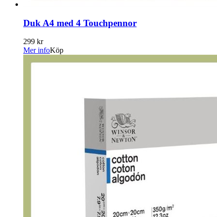
Duk A4 med 4 Touchpennor
299 kr
Mer info
Köp