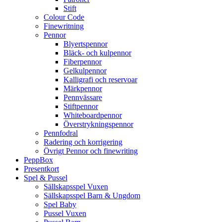
Stift
Colour Code
Finewritning
Pennor
Blyertspennor
Bläck- och kulpennor
Fiberpennor
Gelkulpennor
Kalligrafi och reservoar
Märkpennor
Pennvässare
Stiftpennor
Whiteboardpennor
Överstrykningspennor
Pennfodral
Radering och korrigering
Övrigt Pennor och finewriting
PeppBox
Presentkort
Spel & Pussel
Sällskapsspel Vuxen
Sällskapsspel Barn & Ungdom
Spel Baby
Pussel Vuxen