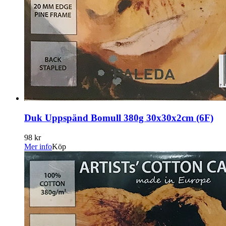
Duk Uppspänd Bomull 380g 30x30x2cm (6F)
98 kr
Mer info
Köp