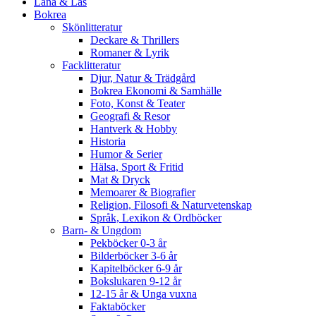
Låna & Läs
Bokrea
Skönlitteratur
Deckare & Thrillers
Romaner & Lyrik
Facklitteratur
Djur, Natur & Trädgård
Bokrea Ekonomi & Samhälle
Foto, Konst & Teater
Geografi & Resor
Hantverk & Hobby
Historia
Humor & Serier
Hälsa, Sport & Fritid
Mat & Dryck
Memoarer & Biografier
Religion, Filosofi & Naturvetenskap
Språk, Lexikon & Ordböcker
Barn- & Ungdom
Pekböcker 0-3 år
Bilderböcker 3-6 år
Kapitelböcker 6-9 år
Bokslukaren 9-12 år
12-15 år & Unga vuxna
Faktaböcker