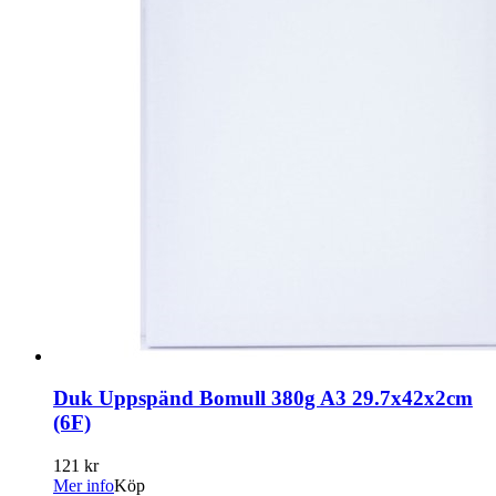
Duk Uppspänd Bomull 380g A3 29.7x42x2cm
(6F)
121 kr
Mer info
Köp