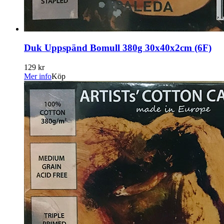
Duk Uppspänd Bomull 380g 30x40x2cm (6F)
129 kr
Mer info
Köp