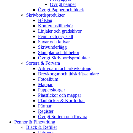
Övrigt papper
Övrigt Papper och block
Skrivbordsprodukter
Hålslag
Konferenstillbehör
Linjaler och gradskivor
Penn- och prylställ
Saxar och knivar
Skrivunderlägg
Stämplar och tillbehör
Övrigt Skrivbordsprodukter
Sortera & Förvara
Arkivpärm och arkivkartong
Brevkorgar och tidskriftssamlare
Fotoalbum
Mappar
Papperskorgar
Plastfickor och mappar
Plånböcker & Kortfodral
Pärmar
Register
Övrigt Sortera och förvara
Pennor & Finewriting
Bläck & Refiller
Patroner