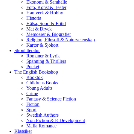
Ekonomi & Samhälle
Foto, Konst & Teater
Hantverk & Hobby
Historia
Hälsa, Sport & Fritid
Mat & Dryck
Memoarer & Biografier
Religion, Filosofi & Naturvetenskap
Kartor & Sjökort
Skönlitteratur
Romaner & Lyrik
Spänning & Thrillers
Pocket
The English Bookshop
Booktok
Childrens Books
Young Adults
Crime
Fantasy & Science Fiction
Fiction
Sport
Swedish Authors
Non Fiction & P. Development
Mafia Romance
Klassiker