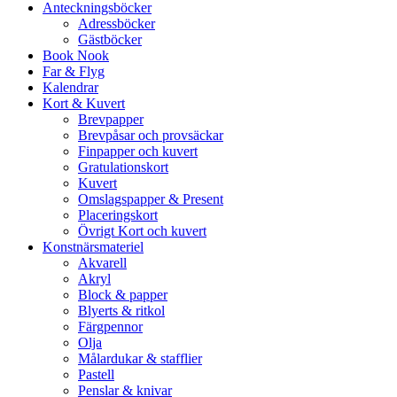
Anteckningsböcker
Adressböcker
Gästböcker
Book Nook
Far & Flyg
Kalendrar
Kort & Kuvert
Brevpapper
Brevpåsar och provsäckar
Finpapper och kuvert
Gratulationskort
Kuvert
Omslagspapper & Present
Placeringskort
Övrigt Kort och kuvert
Konstnärsmateriel
Akvarell
Akryl
Block & papper
Blyerts & ritkol
Färgpennor
Olja
Målardukar & stafflier
Pastell
Penslar & knivar