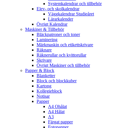
Systemkalendrar och tillbehör
Elev- och skolkalendrar
Väggkalendrar Studieåret
Lärarkalender
Övrigt Kalendrar
Maskiner & Tillbehör
Bläckpatroner och toner
Laminering
Märkmaskin och etikettskrivare
Räknare
Räknerullar och kvittorullar
Skrivare
Övrigt Maskiner och tillbehör
Papper & Block
Blanketter
Block och blockkuber
Kartong
Kollegieblock
Notisar
Papper
A4 Ohålat
A4 Hålat
A3
Färgat papper
Fotopapper