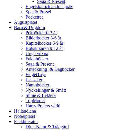
Saga & Present
Engelska och andra språk
Spel & Pussel
Pocketrea
Augustpriset
Barn & Ungdom
Pekböcker 0-3 år
Bilderböcker 3-6 år
Kapitelböcker 6-9 år
Bokslukaren 9-12 år
Unga vuxna
Faktaböcker
Saga & Present
Anteckning- & Dagböcker
FidgetToys
Leksaker
Namnböcker
Nyckelringar & Smått
Slime & Leklera
TopModel
Harry Potters värld
Hallandiana
Nobelpriset
Facklitteratur
Djur, Natur & Trädgård