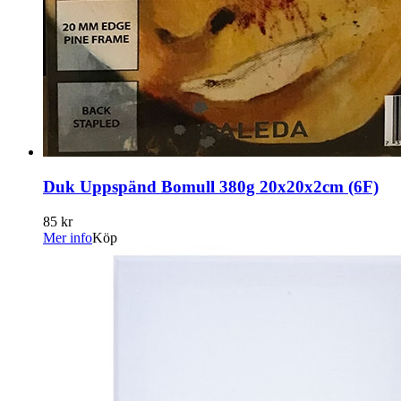
Duk Uppspänd Bomull 380g 20x20x2cm (6F)
85 kr
Mer info
Köp