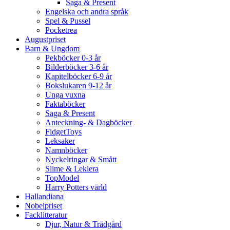
Saga & Present
Engelska och andra språk
Spel & Pussel
Pocketrea
Augustpriset
Barn & Ungdom
Pekböcker 0-3 år
Bilderböcker 3-6 år
Kapitelböcker 6-9 år
Bokslukaren 9-12 år
Unga vuxna
Faktaböcker
Saga & Present
Anteckning- & Dagböcker
FidgetToys
Leksaker
Namnböcker
Nyckelringar & Smått
Slime & Leklera
TopModel
Harry Potters värld
Hallandiana
Nobelpriset
Facklitteratur
Djur, Natur & Trädgård