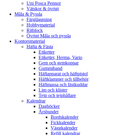
Uni Posca Pennor
Vätskor & övrigt
Måla & Pyssla
Färgläggning
Hobbymaterial
Ritblock
Övrigt Måla och pyssla
Kontorsmaterial
Häfta & Fästa
Etiketter
Etiketter, Herma, Vario
Gem och gemkoppar
Gummiband
Häftapparat och häftpistol
Häftklammer och tillbehör
Häftmassa och fästkuddar
Lim och klister
Tejp och tejphållare
Kalendrar
Dagböcker
Årsbundet
Bordskalender
Fickkalender
Väggkalender
Refill kalendrar