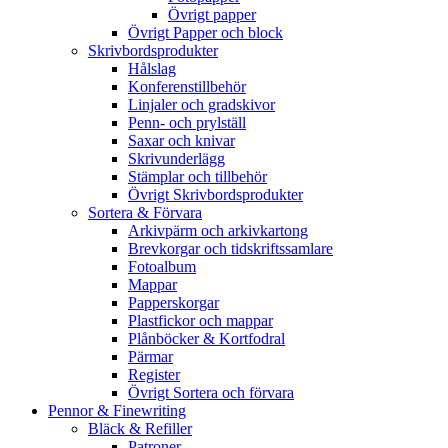
Övrigt papper
Övrigt Papper och block
Skrivbordsprodukter
Hålslag
Konferenstillbehör
Linjaler och gradskivor
Penn- och prylställ
Saxar och knivar
Skrivunderlägg
Stämplar och tillbehör
Övrigt Skrivbordsprodukter
Sortera & Förvara
Arkivpärm och arkivkartong
Brevkorgar och tidskriftssamlare
Fotoalbum
Mappar
Papperskorgar
Plastfickor och mappar
Plånböcker & Kortfodral
Pärmar
Register
Övrigt Sortera och förvara
Pennor & Finewriting
Bläck & Refiller
Patroner