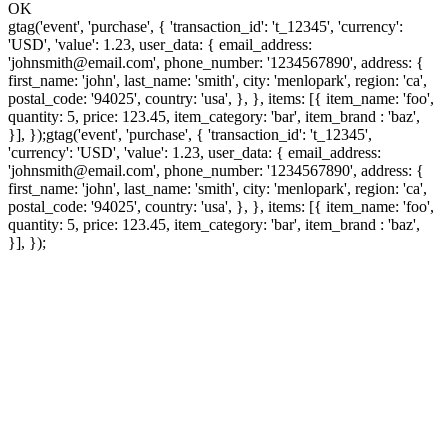
OK
gtag('event', 'purchase', { 'transaction_id': 't_12345', 'currency':
'USD', 'value': 1.23, user_data: { email_address:
'johnsmith@email.com', phone_number: '1234567890', address: {
first_name: 'john', last_name: 'smith', city: 'menlopark', region: 'ca',
postal_code: '94025', country: 'usa', }, }, items: [{ item_name: 'foo',
quantity: 5, price: 123.45, item_category: 'bar', item_brand : 'baz',
}], });
gtag('event', 'purchase', { 'transaction_id': 't_12345',
'currency': 'USD', 'value': 1.23, user_data: { email_address:
'johnsmith@email.com', phone_number: '1234567890', address: {
first_name: 'john', last_name: 'smith', city: 'menlopark', region: 'ca',
postal_code: '94025', country: 'usa', }, }, items: [{ item_name: 'foo',
quantity: 5, price: 123.45, item_category: 'bar', item_brand : 'baz',
}], });