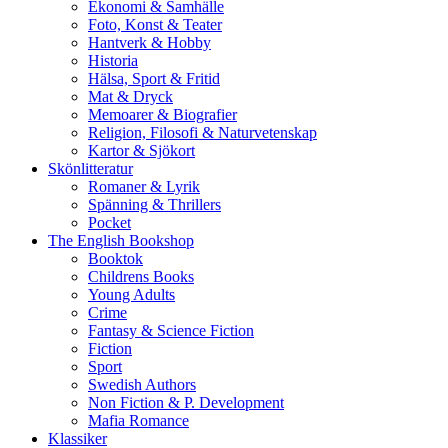
Ekonomi & Samhälle
Foto, Konst & Teater
Hantverk & Hobby
Historia
Hälsa, Sport & Fritid
Mat & Dryck
Memoarer & Biografier
Religion, Filosofi & Naturvetenskap
Kartor & Sjökort
Skönlitteratur
Romaner & Lyrik
Spänning & Thrillers
Pocket
The English Bookshop
Booktok
Childrens Books
Young Adults
Crime
Fantasy & Science Fiction
Fiction
Sport
Swedish Authors
Non Fiction & P. Development
Mafia Romance
Klassiker