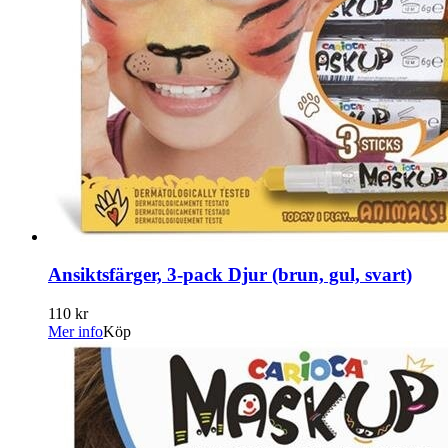
Ansiktsfärger, 3-pack Djur (brun, gul, svart)
110 kr
Mer info
Köp