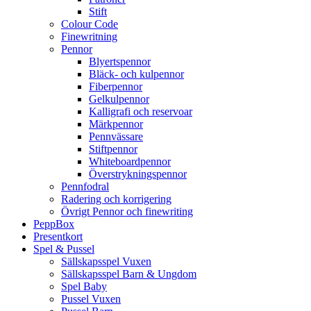
Stift
Colour Code
Finewritning
Pennor
Blyertspennor
Bläck- och kulpennor
Fiberpennor
Gelkulpennor
Kalligrafi och reservoar
Märkpennor
Pennvässare
Stiftpennor
Whiteboardpennor
Överstrykningspennor
Pennfodral
Radering och korrigering
Övrigt Pennor och finewriting
PeppBox
Presentkort
Spel & Pussel
Sällskapsspel Vuxen
Sällskapsspel Barn & Ungdom
Spel Baby
Pussel Vuxen