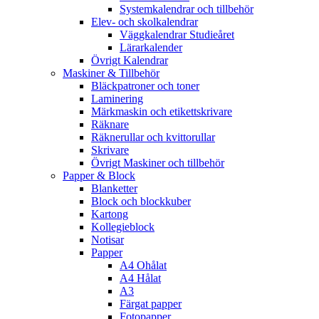
Systemkalendrar och tillbehör
Elev- och skolkalendrar
Väggkalendrar Studieåret
Lärarkalender
Övrigt Kalendrar
Maskiner & Tillbehör
Bläckpatroner och toner
Laminering
Märkmaskin och etikettskrivare
Räknare
Räknerullar och kvittorullar
Skrivare
Övrigt Maskiner och tillbehör
Papper & Block
Blanketter
Block och blockkuber
Kartong
Kollegieblock
Notisar
Papper
A4 Ohålat
A4 Hålat
A3
Färgat papper
Fotopapper