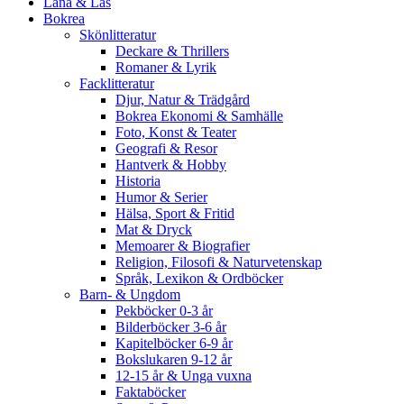
Låna & Läs
Bokrea
Skönlitteratur
Deckare & Thrillers
Romaner & Lyrik
Facklitteratur
Djur, Natur & Trädgård
Bokrea Ekonomi & Samhälle
Foto, Konst & Teater
Geografi & Resor
Hantverk & Hobby
Historia
Humor & Serier
Hälsa, Sport & Fritid
Mat & Dryck
Memoarer & Biografier
Religion, Filosofi & Naturvetenskap
Språk, Lexikon & Ordböcker
Barn- & Ungdom
Pekböcker 0-3 år
Bilderböcker 3-6 år
Kapitelböcker 6-9 år
Bokslukaren 9-12 år
12-15 år & Unga vuxna
Faktaböcker