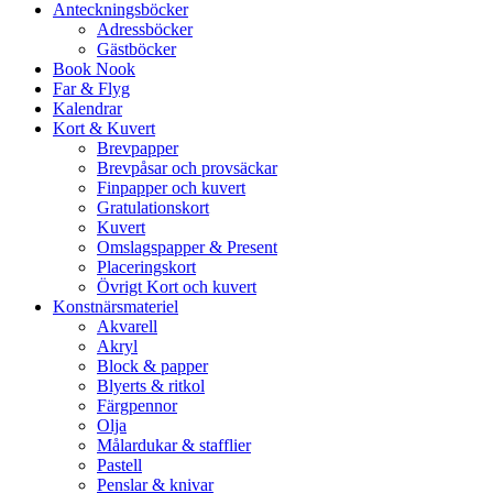
Anteckningsböcker
Adressböcker
Gästböcker
Book Nook
Far & Flyg
Kalendrar
Kort & Kuvert
Brevpapper
Brevpåsar och provsäckar
Finpapper och kuvert
Gratulationskort
Kuvert
Omslagspapper & Present
Placeringskort
Övrigt Kort och kuvert
Konstnärsmateriel
Akvarell
Akryl
Block & papper
Blyerts & ritkol
Färgpennor
Olja
Målardukar & stafflier
Pastell
Penslar & knivar