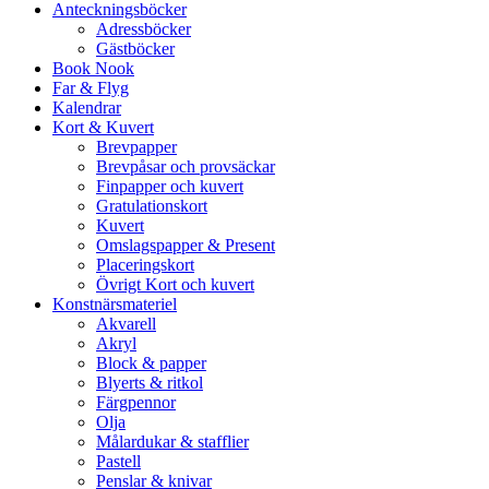
Anteckningsböcker
Adressböcker
Gästböcker
Book Nook
Far & Flyg
Kalendrar
Kort & Kuvert
Brevpapper
Brevpåsar och provsäckar
Finpapper och kuvert
Gratulationskort
Kuvert
Omslagspapper & Present
Placeringskort
Övrigt Kort och kuvert
Konstnärsmateriel
Akvarell
Akryl
Block & papper
Blyerts & ritkol
Färgpennor
Olja
Målardukar & stafflier
Pastell
Penslar & knivar