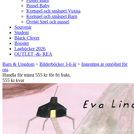
Pussel Barn
Pussel Baby
Kortspel och småspel Vuxna
Kortspel och småspel Barn
Övrigt Spel och pussel
Souvenir
Student
Black Clover
Booster
Lagböcker 2026
OUTLET -&- REA
Barn & Ungdom
>
Bilderböcker 3-6 år
>
Ingenting är omöjligt för
oss
Handla för minst 555 kr för fri frakt.
555 kr kvar