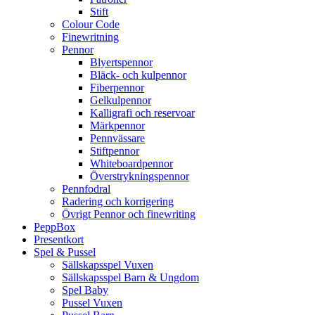
Stift
Colour Code
Finewritning
Pennor
Blyertspennor
Bläck- och kulpennor
Fiberpennor
Gelkulpennor
Kalligrafi och reservoar
Märkpennor
Pennvässare
Stiftpennor
Whiteboardpennor
Överstrykningspennor
Pennfodral
Radering och korrigering
Övrigt Pennor och finewriting
PeppBox
Presentkort
Spel & Pussel
Sällskapsspel Vuxen
Sällskapsspel Barn & Ungdom
Spel Baby
Pussel Vuxen