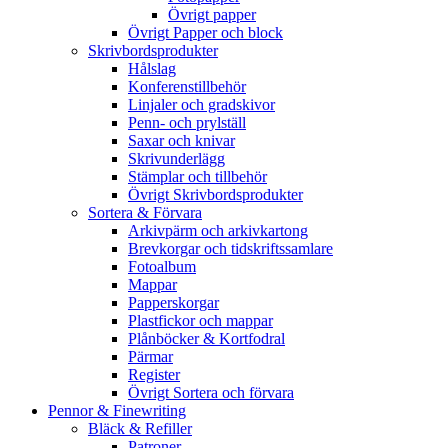
Övrigt papper
Övrigt Papper och block
Skrivbordsprodukter
Hålslag
Konferenstillbehör
Linjaler och gradskivor
Penn- och prylställ
Saxar och knivar
Skrivunderlägg
Stämplar och tillbehör
Övrigt Skrivbordsprodukter
Sortera & Förvara
Arkivpärm och arkivkartong
Brevkorgar och tidskriftssamlare
Fotoalbum
Mappar
Papperskorgar
Plastfickor och mappar
Plånböcker & Kortfodral
Pärmar
Register
Övrigt Sortera och förvara
Pennor & Finewriting
Bläck & Refiller
Patroner