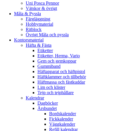
Uni Posca Pennor
Vätskor & övrigt
Måla & Pyssla
Färgläggning
Hobbymaterial
Ritblock
Övrigt Måla och pyssla
Kontorsmaterial
Häfta & Fästa
Etiketter
Etiketter, Herma, Vario
Gem och gemkoppar
Gummiband
Häftapparat och häftpistol
Häftklammer och tillbehör
Häftmassa och fästkuddar
Lim och klister
Tejp och tejphållare
Kalendrar
Dagböcker
Årsbundet
Bordskalender
Fickkalender
Väggkalender
Refill kalendrar