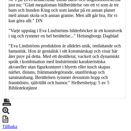
just nu: "Glatt megaloman bildberättelse om ett vi som är tre
barn och hunden King och som landar på en annan planet
med annan skola och annan granne. Men allt går bra, för vi
kan göra allt." DN
"Varje uppslag i Eva Lindströms bilderböcker är ett konstverk
i sig och rymmer en hel berättelse..." Helsingborgs Dagblad
"Eva Lindströms produktion är alldeles unik, omfattande och
fantastisk. Hon är genialisk i sitt konstnärskap och visar här
åter prov på detta. Med ett destillerat, vackert och dynamiskt
språk i kombination med lindströmskt karakteristiska
akvareller utan figurkonturer i blyerts eller tusch skapas
närhet, distans, främmandegörande, utanförskap och
sammanhang. Berättelsen rymmer dessutom hopp och
framtidstro, självtillit och humor." Helhetsbetyg: 5 av 5
Bibliotekstjänst
Tillbaka