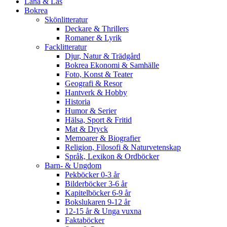
Låna & Läs
Bokrea
Skönlitteratur
Deckare & Thrillers
Romaner & Lyrik
Facklitteratur
Djur, Natur & Trädgård
Bokrea Ekonomi & Samhälle
Foto, Konst & Teater
Geografi & Resor
Hantverk & Hobby
Historia
Humor & Serier
Hälsa, Sport & Fritid
Mat & Dryck
Memoarer & Biografier
Religion, Filosofi & Naturvetenskap
Språk, Lexikon & Ordböcker
Barn- & Ungdom
Pekböcker 0-3 år
Bilderböcker 3-6 år
Kapitelböcker 6-9 år
Bokslukaren 9-12 år
12-15 år & Unga vuxna
Faktaböcker