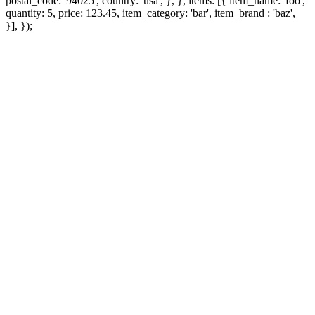
postal_code: '94025', country: 'usa', }, }, items: [{ item_name: 'foo',
quantity: 5, price: 123.45, item_category: 'bar', item_brand : 'baz',
}], });