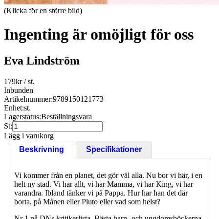
(Klicka för en större bild)
Ingenting är omöjligt för oss
Eva Lindström
179
kr
/ st.
Inbunden
Artikelnummer:
9789150121773
Enhet:
st.
Lagerstatus:
Beställningsvara
St:
Lägg i varukorg
Beskrivning
Specifikationer
Vi kommer från en planet, det gör väl alla. Nu bor vi här, i en
helt ny stad. Vi har allt, vi har Mamma, vi har King, vi har
varandra. Ibland tänker vi på Pappa. Hur har han det där
borta, på Månen eller Pluto eller vad som helst?
Nr 1 på DNs kritikerlista. Bästa barn- och ungdomsböckerna