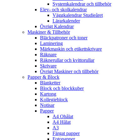
Systemkalendrar och tillbehör
Elev- och skolkalendrar
Väggkalendrar Studieåret
Lärarkalender
Övrigt Kalendrar
Maskiner & Tillbehör
Bläckpatroner och toner
Laminering
Märkmaskin och etikettskrivare
Räknare
Räknerullar och kvittorullar
Skrivare
Övrigt Maskiner och tillbehör
Papper & Block
Blanketter
Block och blockkuber
Kartong
Kollegieblock
Notisar
Papper
A4 Ohålat
A4 Hålat
A3
Färgat papper
Fotopapper