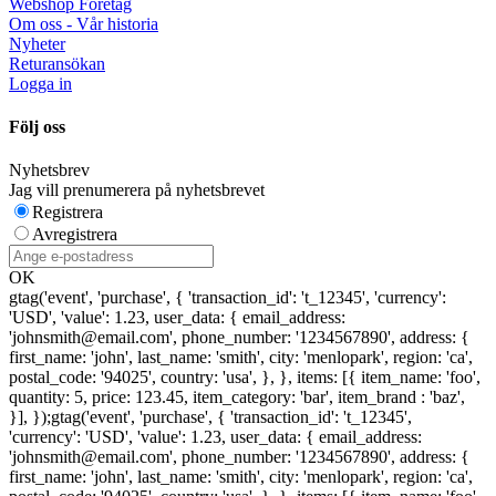
Webshop Företag
Om oss - Vår historia
Nyheter
Returansökan
Logga in
Följ oss
Nyhetsbrev
Jag vill prenumerera på nyhetsbrevet
Registrera
Avregistrera
OK
gtag('event', 'purchase', { 'transaction_id': 't_12345', 'currency':
'USD', 'value': 1.23, user_data: { email_address:
'johnsmith@email.com', phone_number: '1234567890', address: {
first_name: 'john', last_name: 'smith', city: 'menlopark', region: 'ca',
postal_code: '94025', country: 'usa', }, }, items: [{ item_name: 'foo',
quantity: 5, price: 123.45, item_category: 'bar', item_brand : 'baz',
}], });
gtag('event', 'purchase', { 'transaction_id': 't_12345',
'currency': 'USD', 'value': 1.23, user_data: { email_address:
'johnsmith@email.com', phone_number: '1234567890', address: {
first_name: 'john', last_name: 'smith', city: 'menlopark', region: 'ca',