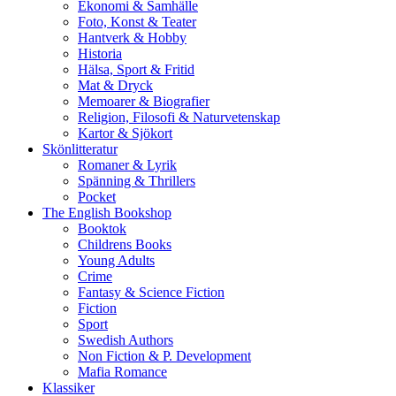
Ekonomi & Samhälle
Foto, Konst & Teater
Hantverk & Hobby
Historia
Hälsa, Sport & Fritid
Mat & Dryck
Memoarer & Biografier
Religion, Filosofi & Naturvetenskap
Kartor & Sjökort
Skönlitteratur
Romaner & Lyrik
Spänning & Thrillers
Pocket
The English Bookshop
Booktok
Childrens Books
Young Adults
Crime
Fantasy & Science Fiction
Fiction
Sport
Swedish Authors
Non Fiction & P. Development
Mafia Romance
Klassiker