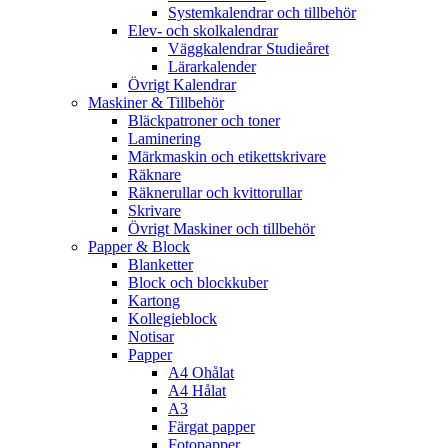
Systemkalendrar och tillbehör
Elev- och skolkalendrar
Väggkalendrar Studieåret
Lärarkalender
Övrigt Kalendrar
Maskiner & Tillbehör
Bläckpatroner och toner
Laminering
Märkmaskin och etikettskrivare
Räknare
Räknerullar och kvittorullar
Skrivare
Övrigt Maskiner och tillbehör
Papper & Block
Blanketter
Block och blockkuber
Kartong
Kollegieblock
Notisar
Papper
A4 Ohålat
A4 Hålat
A3
Färgat papper
Fotopapper