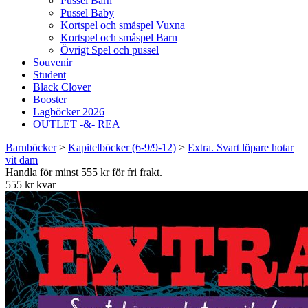
Pussel Barn
Pussel Baby
Kortspel och småspel Vuxna
Kortspel och småspel Barn
Övrigt Spel och pussel
Souvenir
Student
Black Clover
Booster
Lagböcker 2026
OUTLET -&- REA
Barnböcker
>
Kapitelböcker (6-9/9-12)
>
Extra. Svart löpare hotar
vit dam
Handla för minst 555 kr för fri frakt.
555 kr kvar