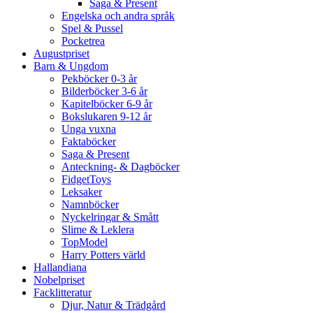
Saga & Present
Engelska och andra språk
Spel & Pussel
Pocketrea
Augustpriset
Barn & Ungdom
Pekböcker 0-3 år
Bilderböcker 3-6 år
Kapitelböcker 6-9 år
Bokslukaren 9-12 år
Unga vuxna
Faktaböcker
Saga & Present
Anteckning- & Dagböcker
FidgetToys
Leksaker
Namnböcker
Nyckelringar & Smått
Slime & Leklera
TopModel
Harry Potters värld
Hallandiana
Nobelpriset
Facklitteratur
Djur, Natur & Trädgård