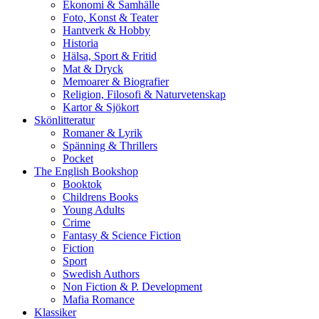
Ekonomi & Samhälle
Foto, Konst & Teater
Hantverk & Hobby
Historia
Hälsa, Sport & Fritid
Mat & Dryck
Memoarer & Biografier
Religion, Filosofi & Naturvetenskap
Kartor & Sjökort
Skönlitteratur
Romaner & Lyrik
Spänning & Thrillers
Pocket
The English Bookshop
Booktok
Childrens Books
Young Adults
Crime
Fantasy & Science Fiction
Fiction
Sport
Swedish Authors
Non Fiction & P. Development
Mafia Romance
Klassiker