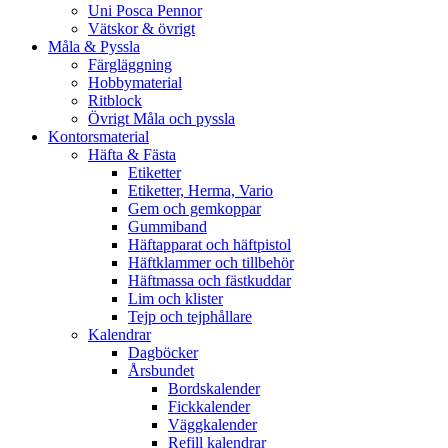
Uni Posca Pennor
Vätskor & övrigt
Måla & Pyssla
Färgläggning
Hobbymaterial
Ritblock
Övrigt Måla och pyssla
Kontorsmaterial
Häfta & Fästa
Etiketter
Etiketter, Herma, Vario
Gem och gemkoppar
Gummiband
Häftapparat och häftpistol
Häftklammer och tillbehör
Häftmassa och fästkuddar
Lim och klister
Tejp och tejphållare
Kalendrar
Dagböcker
Årsbundet
Bordskalender
Fickkalender
Väggkalender
Refill kalendrar