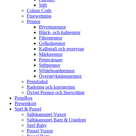
Stift
Colour Code
Finewritning
Pennor
Blyertspennor
Bläck- och kulpennor
Fiberpennor
Gelkulpennor
Kalligrafi och reservoar
Märkpennor
Pennvässare
Stiftpennor
Whiteboardpennor
Överstrykningspennor
Pennfodral
Radering och korrigering
Övrigt Pennor och finewriting
PeppBox
Presentkort
Spel & Pussel
Sällskapsspel Vuxen
Sällskapsspel Barn & Ungdom
Spel Baby
Pussel Vuxen