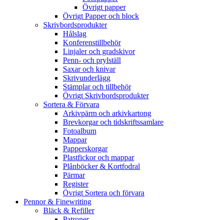
Övrigt papper
Övrigt Papper och block
Skrivbordsprodukter
Hålslag
Konferenstillbehör
Linjaler och gradskivor
Penn- och prylställ
Saxar och knivar
Skrivunderlägg
Stämplar och tillbehör
Övrigt Skrivbordsprodukter
Sortera & Förvara
Arkivpärm och arkivkartong
Brevkorgar och tidskriftssamlare
Fotoalbum
Mappar
Papperskorgar
Plastfickor och mappar
Plånböcker & Kortfodral
Pärmar
Register
Övrigt Sortera och förvara
Pennor & Finewriting
Bläck & Refiller
Patroner