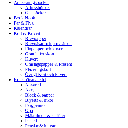
Anteckningsböcker
Adressböcker
Gästböcker
Book Nook
Far & Flyg
Kalendrar
Kort & Kuvert
Brevpapper
Brevpåsar och provsäckar
Finpapper och kuvert
Gratulationskort
Kuvert
Omslagspapper & Present
Placeringskort
Övrigt Kort och kuvert
Konstnärsmateriel
Akvarell
Akryl
Block & papper
Blyerts & ritkol
Färgpennor
Olja
Målardukar & stafflier
Pastell
Penslar & knivar