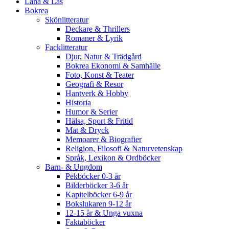
Låna & Läs
Bokrea
Skönlitteratur
Deckare & Thrillers
Romaner & Lyrik
Facklitteratur
Djur, Natur & Trädgård
Bokrea Ekonomi & Samhälle
Foto, Konst & Teater
Geografi & Resor
Hantverk & Hobby
Historia
Humor & Serier
Hälsa, Sport & Fritid
Mat & Dryck
Memoarer & Biografier
Religion, Filosofi & Naturvetenskap
Språk, Lexikon & Ordböcker
Barn- & Ungdom
Pekböcker 0-3 år
Bilderböcker 3-6 år
Kapitelböcker 6-9 år
Bokslukaren 9-12 år
12-15 år & Unga vuxna
Faktaböcker