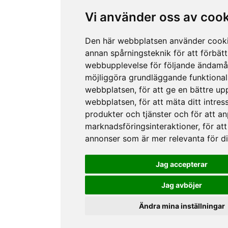
Vi använder oss av coo
Den här webbplatsen använder cook
annan spårningsteknik för att förbätt
webbupplevelse för följande ändamå
möjliggöra grundläggande funktional
webbplatsen
,
för att ge en bättre up
webbplatsen
,
för att mäta ditt intres
produkter och tjänster och för att a
marknadsföringsinteraktioner
,
för att
annonser som är mer relevanta för d
Jag accepterar
Jag avböjer
Ändra mina inställningar