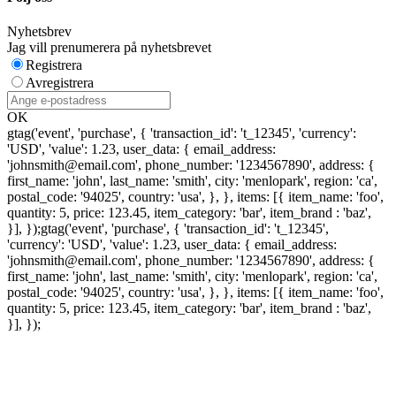
Nyhetsbrev
Jag vill prenumerera på nyhetsbrevet
Registrera
Avregistrera
OK
gtag('event', 'purchase', { 'transaction_id': 't_12345', 'currency':
'USD', 'value': 1.23, user_data: { email_address:
'johnsmith@email.com', phone_number: '1234567890', address: {
first_name: 'john', last_name: 'smith', city: 'menlopark', region: 'ca',
postal_code: '94025', country: 'usa', }, }, items: [{ item_name: 'foo',
quantity: 5, price: 123.45, item_category: 'bar', item_brand : 'baz',
}], });
gtag('event', 'purchase', { 'transaction_id': 't_12345',
'currency': 'USD', 'value': 1.23, user_data: { email_address:
'johnsmith@email.com', phone_number: '1234567890', address: {
first_name: 'john', last_name: 'smith', city: 'menlopark', region: 'ca',
postal_code: '94025', country: 'usa', }, }, items: [{ item_name: 'foo',
quantity: 5, price: 123.45, item_category: 'bar', item_brand : 'baz',
}], });