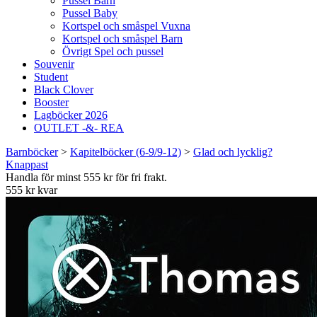
Pussel Barn
Pussel Baby
Kortspel och småspel Vuxna
Kortspel och småspel Barn
Övrigt Spel och pussel
Souvenir
Student
Black Clover
Booster
Lagböcker 2026
OUTLET -&- REA
Barnböcker
>
Kapitelböcker (6-9/9-12)
>
Glad och lycklig?
Knappast
Handla för minst 555 kr för fri frakt.
555 kr kvar