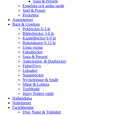
Saga & Present
Engelska och andra språk
Spel & Pussel
Pocketrea
Augustpriset
Barn & Ungdom
Pekböcker 0-3 år
Bilderböcker 3-6 år
Kapitelböcker 6-9 år
Bokslukaren 9-12 år
Unga vuxna
Faktaböcker
Saga & Present
Anteckning- & Dagböcker
FidgetToys
Leksaker
Namnböcker
Nyckelringar & Smått
Slime & Leklera
TopModel
Harry Potters värld
Hallandiana
Nobelpriset
Facklitteratur
Djur, Natur & Trädgård