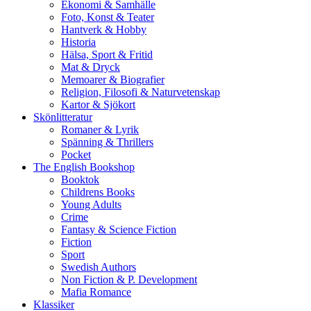
Ekonomi & Samhälle
Foto, Konst & Teater
Hantverk & Hobby
Historia
Hälsa, Sport & Fritid
Mat & Dryck
Memoarer & Biografier
Religion, Filosofi & Naturvetenskap
Kartor & Sjökort
Skönlitteratur
Romaner & Lyrik
Spänning & Thrillers
Pocket
The English Bookshop
Booktok
Childrens Books
Young Adults
Crime
Fantasy & Science Fiction
Fiction
Sport
Swedish Authors
Non Fiction & P. Development
Mafia Romance
Klassiker