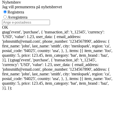
Nyhetsbrev
Jag vill prenumerera på nyhetsbrevet
Registrera
Avregistrera
OK
gtag('event', 'purchase', { 'transaction_id': 't_12345', 'currency':
'USD', 'value': 1.23, user_data: { email_address:
'johnsmith@email.com', phone_number: '1234567890', address: {
first_name: 'john', last_name: 'smith', city: 'menlopark', region: 'ca',
postal_code: '94025', country: 'usa', }, }, items: [{ item_name: 'foo',
quantity: 5, price: 123.45, item_category: 'bar', item_brand : 'baz',
}], });
gtag('event', 'purchase', { 'transaction_id': 't_12345',
'currency': 'USD', 'value': 1.23, user_data: { email_address:
'johnsmith@email.com', phone_number: '1234567890', address: {
first_name: 'john', last_name: 'smith', city: 'menlopark', region: 'ca',
postal_code: '94025', country: 'usa', }, }, items: [{ item_name: 'foo',
quantity: 5, price: 123.45, item_category: 'bar', item_brand : 'baz',
}], });