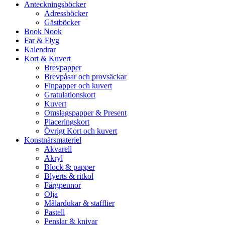
Anteckningsböcker
Adressböcker
Gästböcker
Book Nook
Far & Flyg
Kalendrar
Kort & Kuvert
Brevpapper
Brevpåsar och provsäckar
Finpapper och kuvert
Gratulationskort
Kuvert
Omslagspapper & Present
Placeringskort
Övrigt Kort och kuvert
Konstnärsmateriel
Akvarell
Akryl
Block & papper
Blyerts & ritkol
Färgpennor
Olja
Målardukar & stafflier
Pastell
Penslar & knivar