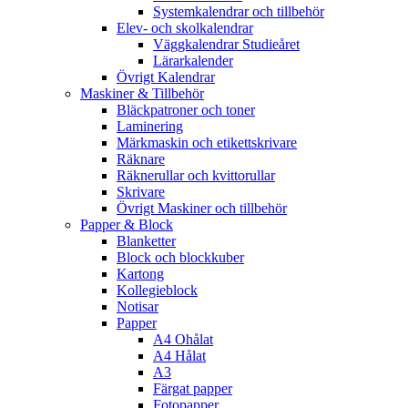
Systemkalendrar och tillbehör
Elev- och skolkalendrar
Väggkalendrar Studieåret
Lärarkalender
Övrigt Kalendrar
Maskiner & Tillbehör
Bläckpatroner och toner
Laminering
Märkmaskin och etikettskrivare
Räknare
Räknerullar och kvittorullar
Skrivare
Övrigt Maskiner och tillbehör
Papper & Block
Blanketter
Block och blockkuber
Kartong
Kollegieblock
Notisar
Papper
A4 Ohålat
A4 Hålat
A3
Färgat papper
Fotopapper