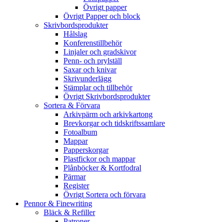
Övrigt papper
Övrigt Papper och block
Skrivbordsprodukter
Hålslag
Konferenstillbehör
Linjaler och gradskivor
Penn- och prylställ
Saxar och knivar
Skrivunderlägg
Stämplar och tillbehör
Övrigt Skrivbordsprodukter
Sortera & Förvara
Arkivpärm och arkivkartong
Brevkorgar och tidskriftssamlare
Fotoalbum
Mappar
Papperskorgar
Plastfickor och mappar
Plånböcker & Kortfodral
Pärmar
Register
Övrigt Sortera och förvara
Pennor & Finewriting
Bläck & Refiller
Patroner