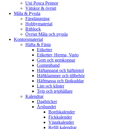
Uni Posca Pennor
Vätskor & övrigt
Måla & Pyssla
Färgläggning
Hobbymaterial
Ritblock
Övrigt Måla och pyssla
Kontorsmaterial
Häfta & Fästa
Etiketter
Etiketter, Herma, Vario
Gem och gemkoppar
Gummiband
Häftapparat och häftpistol
Häftklammer och tillbehör
Häftmassa och fästkuddar
Lim och klister
Tejp och tejphållare
Kalendrar
Dagböcker
Årsbundet
Bordskalender
Fickkalender
Väggkalender
Refill kalendrar