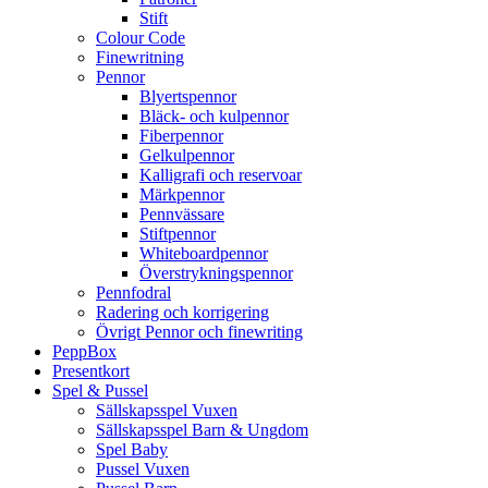
Stift
Colour Code
Finewritning
Pennor
Blyertspennor
Bläck- och kulpennor
Fiberpennor
Gelkulpennor
Kalligrafi och reservoar
Märkpennor
Pennvässare
Stiftpennor
Whiteboardpennor
Överstrykningspennor
Pennfodral
Radering och korrigering
Övrigt Pennor och finewriting
PeppBox
Presentkort
Spel & Pussel
Sällskapsspel Vuxen
Sällskapsspel Barn & Ungdom
Spel Baby
Pussel Vuxen