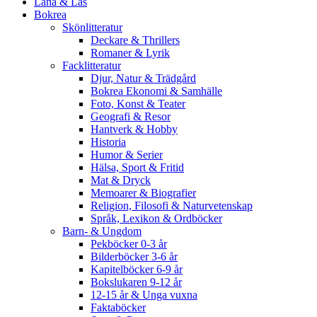
Låna & Läs
Bokrea
Skönlitteratur
Deckare & Thrillers
Romaner & Lyrik
Facklitteratur
Djur, Natur & Trädgård
Bokrea Ekonomi & Samhälle
Foto, Konst & Teater
Geografi & Resor
Hantverk & Hobby
Historia
Humor & Serier
Hälsa, Sport & Fritid
Mat & Dryck
Memoarer & Biografier
Religion, Filosofi & Naturvetenskap
Språk, Lexikon & Ordböcker
Barn- & Ungdom
Pekböcker 0-3 år
Bilderböcker 3-6 år
Kapitelböcker 6-9 år
Bokslukaren 9-12 år
12-15 år & Unga vuxna
Faktaböcker