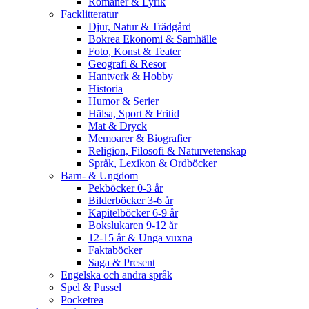
Romaner & Lyrik
Facklitteratur
Djur, Natur & Trädgård
Bokrea Ekonomi & Samhälle
Foto, Konst & Teater
Geografi & Resor
Hantverk & Hobby
Historia
Humor & Serier
Hälsa, Sport & Fritid
Mat & Dryck
Memoarer & Biografier
Religion, Filosofi & Naturvetenskap
Språk, Lexikon & Ordböcker
Barn- & Ungdom
Pekböcker 0-3 år
Bilderböcker 3-6 år
Kapitelböcker 6-9 år
Bokslukaren 9-12 år
12-15 år & Unga vuxna
Faktaböcker
Saga & Present
Engelska och andra språk
Spel & Pussel
Pocketrea