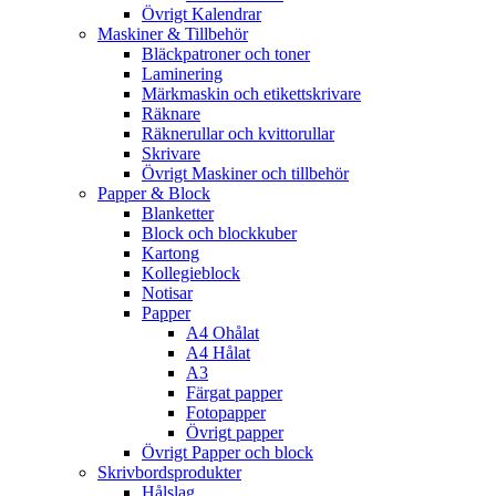
Övrigt Kalendrar
Maskiner & Tillbehör
Bläckpatroner och toner
Laminering
Märkmaskin och etikettskrivare
Räknare
Räknerullar och kvittorullar
Skrivare
Övrigt Maskiner och tillbehör
Papper & Block
Blanketter
Block och blockkuber
Kartong
Kollegieblock
Notisar
Papper
A4 Ohålat
A4 Hålat
A3
Färgat papper
Fotopapper
Övrigt papper
Övrigt Papper och block
Skrivbordsprodukter
Hålslag