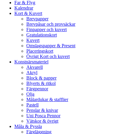
Far & Flyg
Kalendrar
Kort & Kuvert
Brevpapper
Brevpåsar och provsäckar
Finpapper och kuvert
Gratulationskort
Kuvert
Omslagspapper & Present
Placeringskort
Övrigt Kort och kuvert
Konstnärsmateriel
Akvarell
Akryl
Block & papper
Blyerts & ritkol
Färgpennor
Olja
Målardukar & stafflier
Pastell
Penslar & knivar
Uni Posca Pennor
Vätskor & övrigt
Måla & Pyssla
Färgläggning