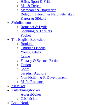
Hälsa, Sport & Fritid
Mat & Dryck
Memoarer & Biografier
Religion, Filosofi & Naturvetenskap
Kartor & Sjökort
Skönlitteratur
Romaner & Lyrik
Spänning & Thrillers
Pocket
The English Bookshop
Booktok
Childrens Books
Young Adults
Crime
Fantasy & Science Fiction
Fiction
Sport
Swedish Authors
Non Fiction & P. Development
Mafia Romance
Klassiker
Anteckningsböcker
Adressböcker
Gästböcker
Book Nook