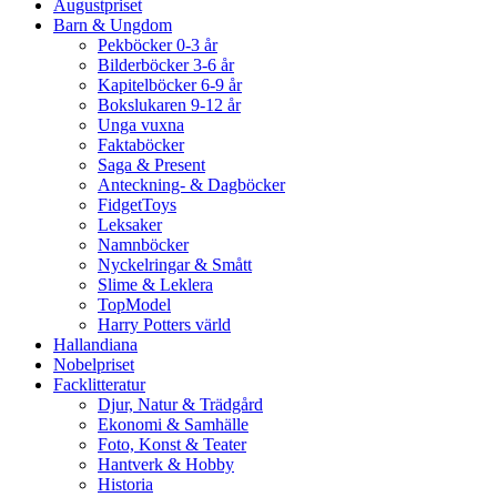
Augustpriset
Barn & Ungdom
Pekböcker 0-3 år
Bilderböcker 3-6 år
Kapitelböcker 6-9 år
Bokslukaren 9-12 år
Unga vuxna
Faktaböcker
Saga & Present
Anteckning- & Dagböcker
FidgetToys
Leksaker
Namnböcker
Nyckelringar & Smått
Slime & Leklera
TopModel
Harry Potters värld
Hallandiana
Nobelpriset
Facklitteratur
Djur, Natur & Trädgård
Ekonomi & Samhälle
Foto, Konst & Teater
Hantverk & Hobby
Historia