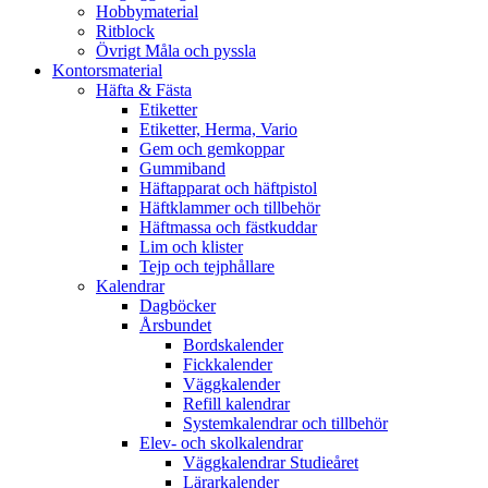
Hobbymaterial
Ritblock
Övrigt Måla och pyssla
Kontorsmaterial
Häfta & Fästa
Etiketter
Etiketter, Herma, Vario
Gem och gemkoppar
Gummiband
Häftapparat och häftpistol
Häftklammer och tillbehör
Häftmassa och fästkuddar
Lim och klister
Tejp och tejphållare
Kalendrar
Dagböcker
Årsbundet
Bordskalender
Fickkalender
Väggkalender
Refill kalendrar
Systemkalendrar och tillbehör
Elev- och skolkalendrar
Väggkalendrar Studieåret
Lärarkalender