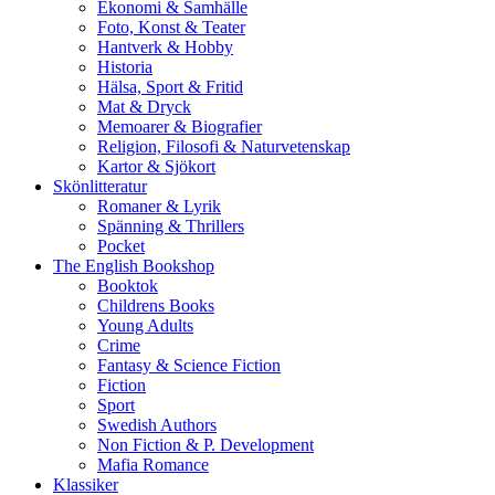
Ekonomi & Samhälle
Foto, Konst & Teater
Hantverk & Hobby
Historia
Hälsa, Sport & Fritid
Mat & Dryck
Memoarer & Biografier
Religion, Filosofi & Naturvetenskap
Kartor & Sjökort
Skönlitteratur
Romaner & Lyrik
Spänning & Thrillers
Pocket
The English Bookshop
Booktok
Childrens Books
Young Adults
Crime
Fantasy & Science Fiction
Fiction
Sport
Swedish Authors
Non Fiction & P. Development
Mafia Romance
Klassiker