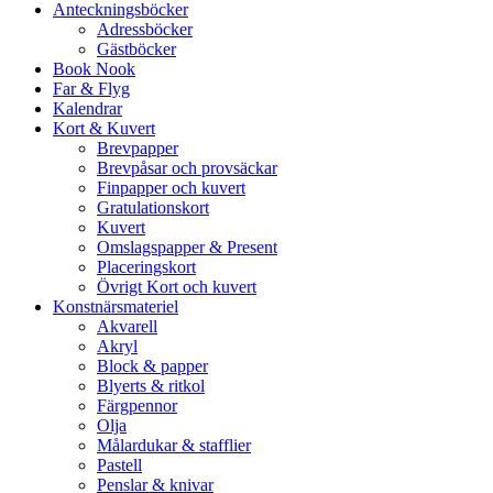
Anteckningsböcker
Adressböcker
Gästböcker
Book Nook
Far & Flyg
Kalendrar
Kort & Kuvert
Brevpapper
Brevpåsar och provsäckar
Finpapper och kuvert
Gratulationskort
Kuvert
Omslagspapper & Present
Placeringskort
Övrigt Kort och kuvert
Konstnärsmateriel
Akvarell
Akryl
Block & papper
Blyerts & ritkol
Färgpennor
Olja
Målardukar & stafflier
Pastell
Penslar & knivar