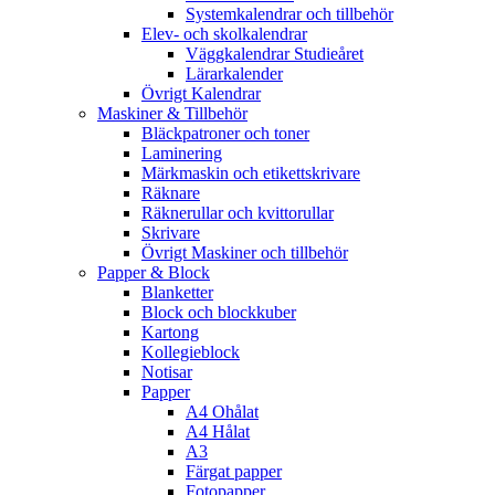
Systemkalendrar och tillbehör
Elev- och skolkalendrar
Väggkalendrar Studieåret
Lärarkalender
Övrigt Kalendrar
Maskiner & Tillbehör
Bläckpatroner och toner
Laminering
Märkmaskin och etikettskrivare
Räknare
Räknerullar och kvittorullar
Skrivare
Övrigt Maskiner och tillbehör
Papper & Block
Blanketter
Block och blockkuber
Kartong
Kollegieblock
Notisar
Papper
A4 Ohålat
A4 Hålat
A3
Färgat papper
Fotopapper