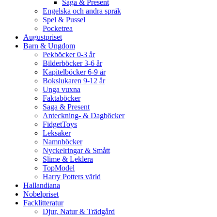
Saga & Present
Engelska och andra språk
Spel & Pussel
Pocketrea
Augustpriset
Barn & Ungdom
Pekböcker 0-3 år
Bilderböcker 3-6 år
Kapitelböcker 6-9 år
Bokslukaren 9-12 år
Unga vuxna
Faktaböcker
Saga & Present
Anteckning- & Dagböcker
FidgetToys
Leksaker
Namnböcker
Nyckelringar & Smått
Slime & Leklera
TopModel
Harry Potters värld
Hallandiana
Nobelpriset
Facklitteratur
Djur, Natur & Trädgård