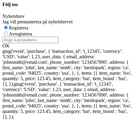
Följ oss
Nyhetsbrev
Jag vill prenumerera på nyhetsbrevet
Registrera
Avregistrera
OK
gtag('event', 'purchase', { 'transaction_id': 't_12345', 'currency':
'USD', 'value': 1.23, user_data: { email_address:
'johnsmith@email.com', phone_number: '1234567890', address: {
first_name: 'john', last_name: 'smith', city: 'menlopark', region: 'ca',
postal_code: '94025', country: 'usa', }, }, items: [{ item_name: 'foo',
quantity: 5, price: 123.45, item_category: 'bar', item_brand : 'baz',
}], });
gtag('event', 'purchase', { 'transaction_id': 't_12345',
'currency': 'USD', 'value': 1.23, user_data: { email_address:
'johnsmith@email.com', phone_number: '1234567890', address: {
first_name: 'john', last_name: 'smith', city: 'menlopark', region: 'ca',
postal_code: '94025', country: 'usa', }, }, items: [{ item_name: 'foo',
quantity: 5, price: 123.45, item_category: 'bar', item_brand : 'baz',
}], });