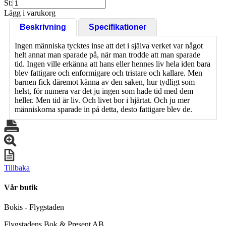
St:
Lägg i varukorg
Beskrivning
Specifikationer
Ingen människa tycktes inse att det i själva verket var något
helt annat man sparade på, när man trodde att man sparade
tid. Ingen ville erkänna att hans eller hennes liv hela iden bara
blev fattigare och enformigare och tristare och kallare. Men
barnen fick däremot känna av den saken, hur tydligt som
helst, för numera var det ju ingen som hade tid med dem
heller. Men tid är liv. Och livet bor i hjärtat. Och ju mer
människorna sparade in på detta, desto fattigare blev de.
Tillbaka
Vår butik
Bokis - Flygstaden
Flygstadens Bok & Present AB