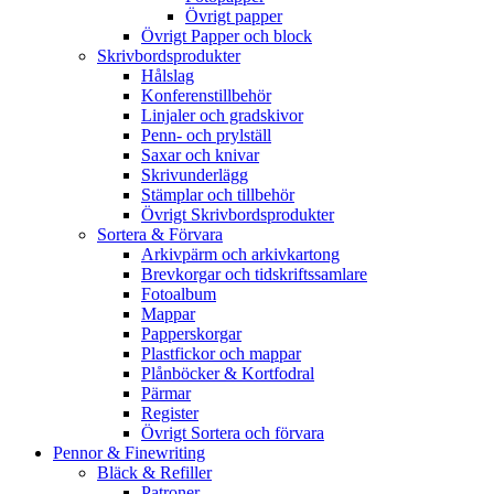
Övrigt papper
Övrigt Papper och block
Skrivbordsprodukter
Hålslag
Konferenstillbehör
Linjaler och gradskivor
Penn- och prylställ
Saxar och knivar
Skrivunderlägg
Stämplar och tillbehör
Övrigt Skrivbordsprodukter
Sortera & Förvara
Arkivpärm och arkivkartong
Brevkorgar och tidskriftssamlare
Fotoalbum
Mappar
Papperskorgar
Plastfickor och mappar
Plånböcker & Kortfodral
Pärmar
Register
Övrigt Sortera och förvara
Pennor & Finewriting
Bläck & Refiller
Patroner