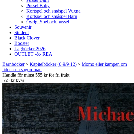
Pussel Barn
Pussel Baby
Kortspel och småspel Vuxna
Kortspel och småspel Barn
Övrigt Spel och pussel
Souvenir
Student
Black Clover
Booster
Lagböcker 2026
OUTLET -&- REA
Barnböcker
>
Kapitelböcker (6-9/9-12)
>
Momo eller kampen om
tiden : en sagoroman
Handla för minst 555 kr för fri frakt.
555 kr kvar