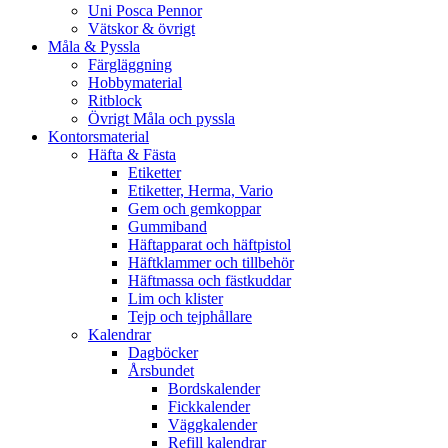
Uni Posca Pennor
Vätskor & övrigt
Måla & Pyssla
Färgläggning
Hobbymaterial
Ritblock
Övrigt Måla och pyssla
Kontorsmaterial
Häfta & Fästa
Etiketter
Etiketter, Herma, Vario
Gem och gemkoppar
Gummiband
Häftapparat och häftpistol
Häftklammer och tillbehör
Häftmassa och fästkuddar
Lim och klister
Tejp och tejphållare
Kalendrar
Dagböcker
Årsbundet
Bordskalender
Fickkalender
Väggkalender
Refill kalendrar