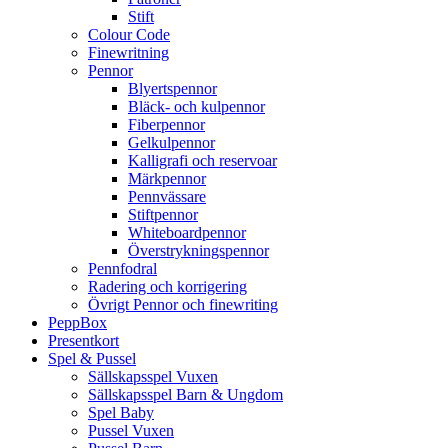
Stift
Colour Code
Finewritning
Pennor
Blyertspennor
Bläck- och kulpennor
Fiberpennor
Gelkulpennor
Kalligrafi och reservoar
Märkpennor
Pennvässare
Stiftpennor
Whiteboardpennor
Överstrykningspennor
Pennfodral
Radering och korrigering
Övrigt Pennor och finewriting
PeppBox
Presentkort
Spel & Pussel
Sällskapsspel Vuxen
Sällskapsspel Barn & Ungdom
Spel Baby
Pussel Vuxen