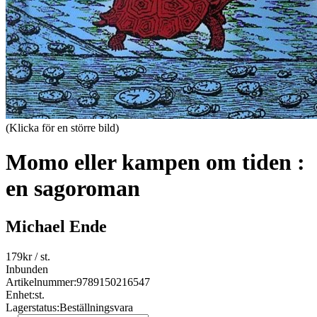
(Klicka för en större bild)
Momo eller kampen om tiden :
en sagoroman
Michael Ende
179
kr
/ st.
Inbunden
Artikelnummer:
9789150216547
Enhet:
st.
Lagerstatus:
Beställningsvara