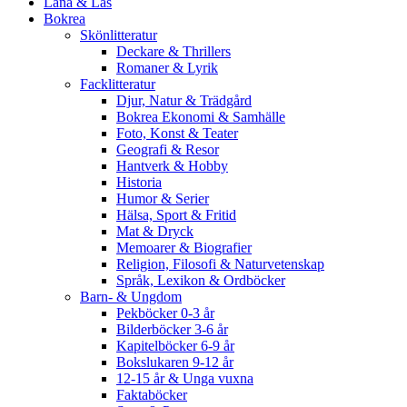
Låna & Läs
Bokrea
Skönlitteratur
Deckare & Thrillers
Romaner & Lyrik
Facklitteratur
Djur, Natur & Trädgård
Bokrea Ekonomi & Samhälle
Foto, Konst & Teater
Geografi & Resor
Hantverk & Hobby
Historia
Humor & Serier
Hälsa, Sport & Fritid
Mat & Dryck
Memoarer & Biografier
Religion, Filosofi & Naturvetenskap
Språk, Lexikon & Ordböcker
Barn- & Ungdom
Pekböcker 0-3 år
Bilderböcker 3-6 år
Kapitelböcker 6-9 år
Bokslukaren 9-12 år
12-15 år & Unga vuxna
Faktaböcker