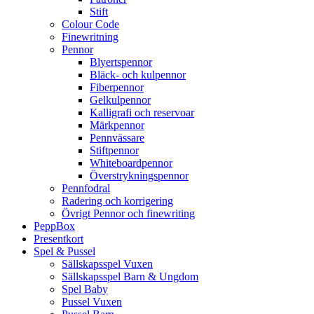
Stift
Colour Code
Finewritning
Pennor
Blyertspennor
Bläck- och kulpennor
Fiberpennor
Gelkulpennor
Kalligrafi och reservoar
Märkpennor
Pennvässare
Stiftpennor
Whiteboardpennor
Överstrykningspennor
Pennfodral
Radering och korrigering
Övrigt Pennor och finewriting
PeppBox
Presentkort
Spel & Pussel
Sällskapsspel Vuxen
Sällskapsspel Barn & Ungdom
Spel Baby
Pussel Vuxen