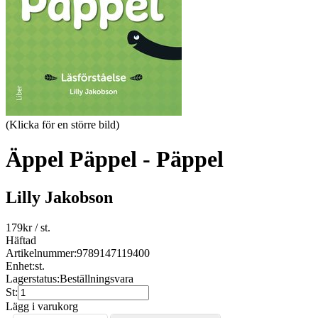
(Klicka för en större bild)
Äppel Päppel - Päppel
Lilly Jakobson
179
kr
/ st.
Häftad
Artikelnummer:
9789147119400
Enhet:
st.
Lagerstatus:
Beställningsvara
St:
Lägg i varukorg