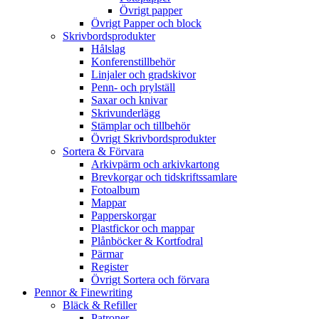
Övrigt papper
Övrigt Papper och block
Skrivbordsprodukter
Hålslag
Konferenstillbehör
Linjaler och gradskivor
Penn- och prylställ
Saxar och knivar
Skrivunderlägg
Stämplar och tillbehör
Övrigt Skrivbordsprodukter
Sortera & Förvara
Arkivpärm och arkivkartong
Brevkorgar och tidskriftssamlare
Fotoalbum
Mappar
Papperskorgar
Plastfickor och mappar
Plånböcker & Kortfodral
Pärmar
Register
Övrigt Sortera och förvara
Pennor & Finewriting
Bläck & Refiller
Patroner