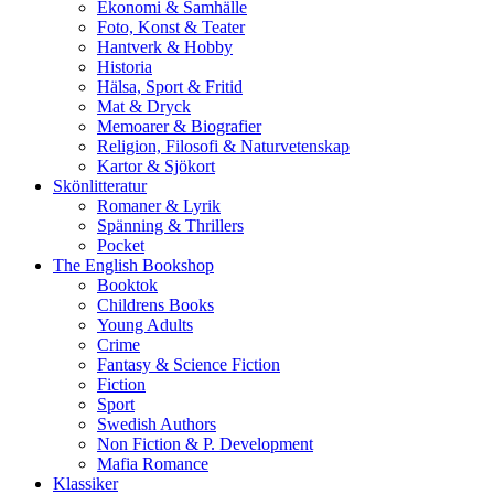
Ekonomi & Samhälle
Foto, Konst & Teater
Hantverk & Hobby
Historia
Hälsa, Sport & Fritid
Mat & Dryck
Memoarer & Biografier
Religion, Filosofi & Naturvetenskap
Kartor & Sjökort
Skönlitteratur
Romaner & Lyrik
Spänning & Thrillers
Pocket
The English Bookshop
Booktok
Childrens Books
Young Adults
Crime
Fantasy & Science Fiction
Fiction
Sport
Swedish Authors
Non Fiction & P. Development
Mafia Romance
Klassiker