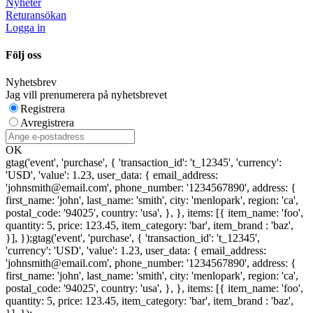
Nyheter
Returansökan
Logga in
Följ oss
Nyhetsbrev
Jag vill prenumerera på nyhetsbrevet
Registrera
Avregistrera
OK
gtag('event', 'purchase', { 'transaction_id': 't_12345', 'currency':
'USD', 'value': 1.23, user_data: { email_address:
'johnsmith@email.com', phone_number: '1234567890', address: {
first_name: 'john', last_name: 'smith', city: 'menlopark', region: 'ca',
postal_code: '94025', country: 'usa', }, }, items: [{ item_name: 'foo',
quantity: 5, price: 123.45, item_category: 'bar', item_brand : 'baz',
}], });
gtag('event', 'purchase', { 'transaction_id': 't_12345',
'currency': 'USD', 'value': 1.23, user_data: { email_address:
'johnsmith@email.com', phone_number: '1234567890', address: {
first_name: 'john', last_name: 'smith', city: 'menlopark', region: 'ca',
postal_code: '94025', country: 'usa', }, }, items: [{ item_name: 'foo',
quantity: 5, price: 123.45, item_category: 'bar', item_brand : 'baz',