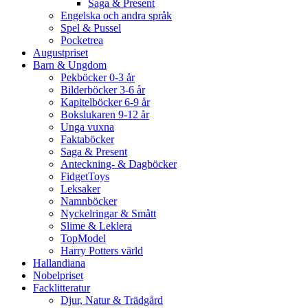
Saga & Present
Engelska och andra språk
Spel & Pussel
Pocketrea
Augustpriset
Barn & Ungdom
Pekböcker 0-3 år
Bilderböcker 3-6 år
Kapitelböcker 6-9 år
Bokslukaren 9-12 år
Unga vuxna
Faktaböcker
Saga & Present
Anteckning- & Dagböcker
FidgetToys
Leksaker
Namnböcker
Nyckelringar & Smått
Slime & Leklera
TopModel
Harry Potters värld
Hallandiana
Nobelpriset
Facklitteratur
Djur, Natur & Trädgård