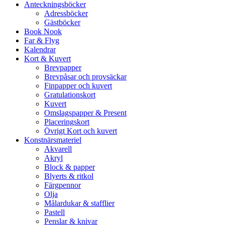
Anteckningsböcker
Adressböcker
Gästböcker
Book Nook
Far & Flyg
Kalendrar
Kort & Kuvert
Brevpapper
Brevpåsar och provsäckar
Finpapper och kuvert
Gratulationskort
Kuvert
Omslagspapper & Present
Placeringskort
Övrigt Kort och kuvert
Konstnärsmateriel
Akvarell
Akryl
Block & papper
Blyerts & ritkol
Färgpennor
Olja
Målardukar & stafflier
Pastell
Penslar & knivar