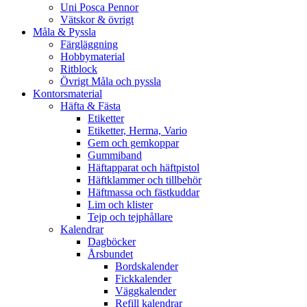
Uni Posca Pennor
Vätskor & övrigt
Måla & Pyssla
Färgläggning
Hobbymaterial
Ritblock
Övrigt Måla och pyssla
Kontorsmaterial
Häfta & Fästa
Etiketter
Etiketter, Herma, Vario
Gem och gemkoppar
Gummiband
Häftapparat och häftpistol
Häftklammer och tillbehör
Häftmassa och fästkuddar
Lim och klister
Tejp och tejphållare
Kalendrar
Dagböcker
Årsbundet
Bordskalender
Fickkalender
Väggkalender
Refill kalendrar