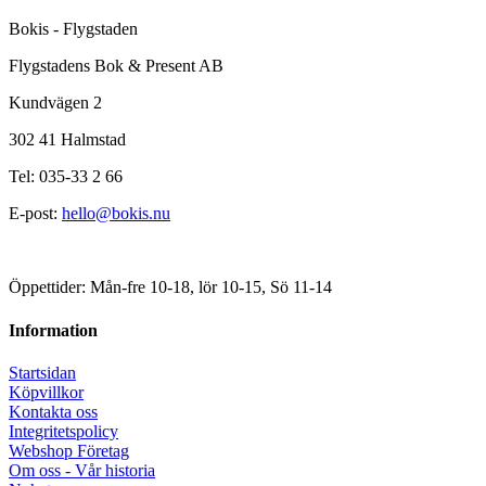
Bokis - Flygstaden
Flygstadens Bok & Present AB
Kundvägen 2
302 41 Halmstad
Tel: 035-33 2 66
E-post:
hello@bokis.nu
Öppettider: Mån-fre 10-18, lör 10-15, Sö 11-14
Information
Startsidan
Köpvillkor
Kontakta oss
Integritetspolicy
Webshop Företag
Om oss - Vår historia