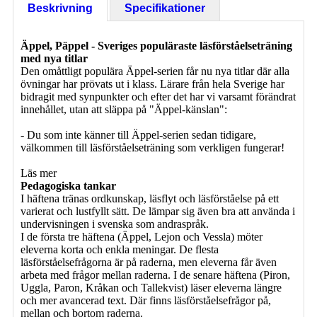
Beskrivning
Specifikationer
Äppel, Päppel - Sveriges populäraste läsförståelseträning
med nya titlar
Den omåttligt populära Äppel-serien får nu nya titlar där alla
övningar har prövats ut i klass. Lärare från hela Sverige har
bidragit med synpunkter och efter det har vi varsamt förändrat
innehållet, utan att släppa på "Äppel-känslan":
- Du som inte känner till Äppel-serien sedan tidigare,
välkommen till läsförståelseträning som verkligen fungerar!
Läs mer
Pedagogiska tankar
I häftena tränas ordkunskap, läsflyt och läsförståelse på ett
varierat och lustfyllt sätt. De lämpar sig även bra att använda i
undervisningen i svenska som andraspråk.
I de första tre häftena (Äppel, Lejon och Vessla) möter
eleverna korta och enkla meningar. De flesta
läsförståelsefrågorna är på raderna, men eleverna får även
arbeta med frågor mellan raderna. I de senare häftena (Piron,
Uggla, Paron, Kråkan och Tallekvist) läser eleverna längre
och mer avancerad text. Där finns läsförståelsefrågor på,
mellan och bortom raderna.