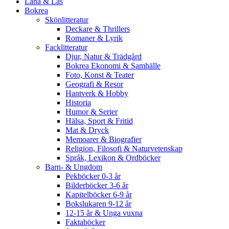
Låna & Läs
Bokrea
Skönlitteratur
Deckare & Thrillers
Romaner & Lyrik
Facklitteratur
Djur, Natur & Trädgård
Bokrea Ekonomi & Samhälle
Foto, Konst & Teater
Geografi & Resor
Hantverk & Hobby
Historia
Humor & Serier
Hälsa, Sport & Fritid
Mat & Dryck
Memoarer & Biografier
Religion, Filosofi & Naturvetenskap
Språk, Lexikon & Ordböcker
Barn- & Ungdom
Pekböcker 0-3 år
Bilderböcker 3-6 år
Kapitelböcker 6-9 år
Bokslukaren 9-12 år
12-15 år & Unga vuxna
Faktaböcker