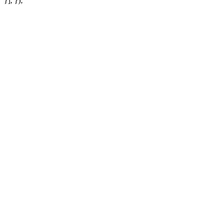
}], });