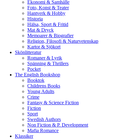
Ekonomi & Samhälle
Foto, Konst & Teater
Hantverk & Hobby
Historia
Hälsa, Sport & Fritid
Mat & Dryck
Memoarer & Biografier
Religion, Filosofi & Naturvetenskap
Kartor & Sjökort
Skönlitteratur
Romaner & Lyrik
Spänning & Thrillers
Pocket
The English Bookshop
Booktok
Childrens Books
Young Adults
Crime
Fantasy & Science Fiction
Fiction
Sport
Swedish Authors
Non Fiction & P. Development
Mafia Romance
Klassiker