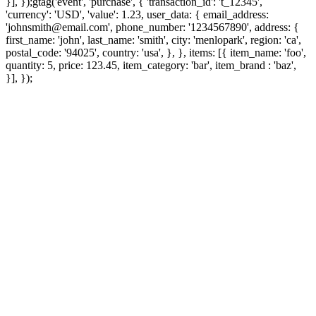
}], });
gtag('event', 'purchase', { 'transaction_id': 't_12345',
'currency': 'USD', 'value': 1.23, user_data: { email_address:
'johnsmith@email.com', phone_number: '1234567890', address: {
first_name: 'john', last_name: 'smith', city: 'menlopark', region: 'ca',
postal_code: '94025', country: 'usa', }, }, items: [{ item_name: 'foo',
quantity: 5, price: 123.45, item_category: 'bar', item_brand : 'baz',
}], });