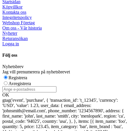
Startsidan
Köpvillkor
Kontakta oss
Integritetspolicy
Webshop Företag
Om oss - Vår historia
Nyheter
Returansökan
Logga in
Följ oss
Nyhetsbrev
Jag vill prenumerera på nyhetsbrevet
Registrera
Avregistrera
OK
gtag('event', 'purchase', { 'transaction_id': 't_12345', 'currency':
'USD', 'value': 1.23, user_data: { email_address:
'johnsmith@email.com', phone_number: '1234567890', address: {
first_name: 'john', last_name: 'smith', city: 'menlopark', region: 'ca',
postal_code: '94025', country: 'usa', }, }, items: [{ item_name: 'foo',
quantity: 5, price: 123.45, item_category: 'bar', item_brand : 'baz',