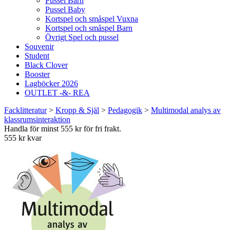
Pussel Barn
Pussel Baby
Kortspel och småspel Vuxna
Kortspel och småspel Barn
Övrigt Spel och pussel
Souvenir
Student
Black Clover
Booster
Lagböcker 2026
OUTLET -&- REA
Facklitteratur
>
Kropp & Själ
>
Pedagogik
>
Multimodal analys av
klassrumsinteraktion
Handla för minst 555 kr för fri frakt.
555 kr kvar