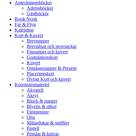
Anteckningsböcker
Adressböcker
Gästböcker
Book Nook
Far & Flyg
Kalendrar
Kort & Kuvert
Brevpapper
Brevpåsar och provsäckar
Finpapper och kuvert
Gratulationskort
Kuvert
Omslagspapper & Present
Placeringskort
Övrigt Kort och kuvert
Konstnärsmateriel
Akvarell
Akryl
Block & papper
Blyerts & ritkol
Färgpennor
Olja
Målardukar & stafflier
Pastell
Penslar & knivar