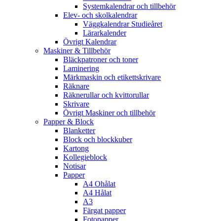
Systemkalendrar och tillbehör
Elev- och skolkalendrar
Väggkalendrar Studieåret
Lärarkalender
Övrigt Kalendrar
Maskiner & Tillbehör
Bläckpatroner och toner
Laminering
Märkmaskin och etikettskrivare
Räknare
Räknerullar och kvittorullar
Skrivare
Övrigt Maskiner och tillbehör
Papper & Block
Blanketter
Block och blockkuber
Kartong
Kollegieblock
Notisar
Papper
A4 Ohålat
A4 Hålat
A3
Färgat papper
Fotopapper