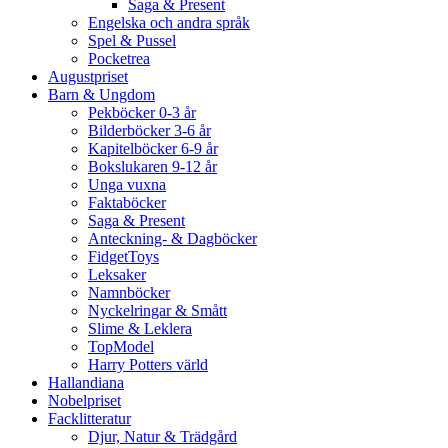
Saga & Present
Engelska och andra språk
Spel & Pussel
Pocketrea
Augustpriset
Barn & Ungdom
Pekböcker 0-3 år
Bilderböcker 3-6 år
Kapitelböcker 6-9 år
Bokslukaren 9-12 år
Unga vuxna
Faktaböcker
Saga & Present
Anteckning- & Dagböcker
FidgetToys
Leksaker
Namnböcker
Nyckelringar & Smått
Slime & Leklera
TopModel
Harry Potters värld
Hallandiana
Nobelpriset
Facklitteratur
Djur, Natur & Trädgård