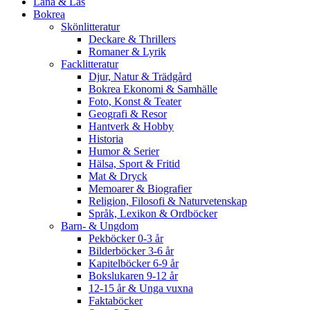
Låna & Läs
Bokrea
Skönlitteratur
Deckare & Thrillers
Romaner & Lyrik
Facklitteratur
Djur, Natur & Trädgård
Bokrea Ekonomi & Samhälle
Foto, Konst & Teater
Geografi & Resor
Hantverk & Hobby
Historia
Humor & Serier
Hälsa, Sport & Fritid
Mat & Dryck
Memoarer & Biografier
Religion, Filosofi & Naturvetenskap
Språk, Lexikon & Ordböcker
Barn- & Ungdom
Pekböcker 0-3 år
Bilderböcker 3-6 år
Kapitelböcker 6-9 år
Bokslukaren 9-12 år
12-15 år & Unga vuxna
Faktaböcker