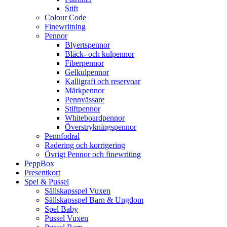
Stift
Colour Code
Finewritning
Pennor
Blyertspennor
Bläck- och kulpennor
Fiberpennor
Gelkulpennor
Kalligrafi och reservoar
Märkpennor
Pennvässare
Stiftpennor
Whiteboardpennor
Överstrykningspennor
Pennfodral
Radering och korrigering
Övrigt Pennor och finewriting
PeppBox
Presentkort
Spel & Pussel
Sällskapsspel Vuxen
Sällskapsspel Barn & Ungdom
Spel Baby
Pussel Vuxen