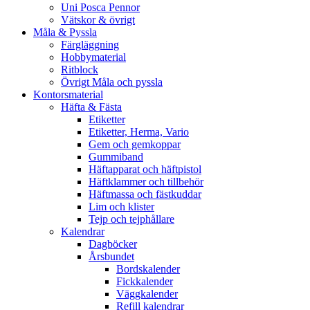
Uni Posca Pennor
Vätskor & övrigt
Måla & Pyssla
Färgläggning
Hobbymaterial
Ritblock
Övrigt Måla och pyssla
Kontorsmaterial
Häfta & Fästa
Etiketter
Etiketter, Herma, Vario
Gem och gemkoppar
Gummiband
Häftapparat och häftpistol
Häftklammer och tillbehör
Häftmassa och fästkuddar
Lim och klister
Tejp och tejphållare
Kalendrar
Dagböcker
Årsbundet
Bordskalender
Fickkalender
Väggkalender
Refill kalendrar