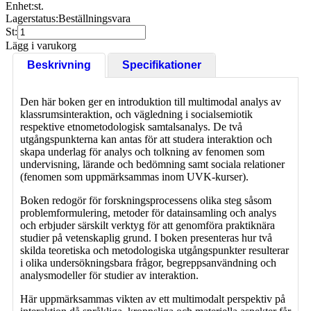
Enhet:
st.
Lagerstatus:
Beställningsvara
St:
Lägg i varukorg
Beskrivning
Specifikationer
Den här boken ger en introduktion till multimodal analys av
klassrumsinteraktion, och vägledning i socialsemiotik
respektive etnometodologisk samtalsanalys. De två
utgångspunkterna kan antas för att studera interaktion och
skapa underlag för analys och tolkning av fenomen som
undervisning, lärande och bedömning samt sociala relationer
(fenomen som uppmärksammas inom UVK-kurser).
Boken redogör för forskningsprocessens olika steg såsom
problemformulering, metoder för datainsamling och analys
och erbjuder särskilt verktyg för att genomföra praktiknära
studier på vetenskaplig grund. I boken presenteras hur två
skilda teoretiska och metodologiska utgångspunkter resulterar
i olika undersökningsbara frågor, begreppsanvändning och
analysmodeller för studier av interaktion.
Här uppmärksammas vikten av ett multimodalt perspektiv på