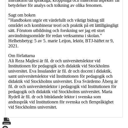
interaktion då språkliga, kroppsliga och materiella aspekter får
betydelser för analys och tolkning av olika fenomen.
Sagt om boken
"Handboken utgör ett värdefullt och viktigt bidrag till
området och kombinerar teori och praktik på ett lättillgängligt
sätt. Förutom utbildning och forskning ser jag ett stort
användningsområde för redan verksamma i skolan."
Helhetsbetyg: 5 av 5. marie Leijon, lektör, BTJ-häftet nr 9,
2021.
Om författarna
Ali Reza Majlesi är fil. dr och universitetslektor vid
Institutionen för pedagogik och didaktik vid Stockholms
universitet. Eva Insulander är fil. dr och docent i didaktik,
samt universitetslektor vid Institutionen för pedagogik och
didaktik vid Stockholms universitet. Eva Svärdemo Åberg är
fil. dr och universitetslektor i pedagogik vid Institutionen för
pedagogik och didaktik vid Stockholms universitet. Maria
Rydell är fil. dr och biträdande lektor i svenska som
andraspråk vid Institutionen för svenska och flerspråkighet
vid Stockholms universitet.