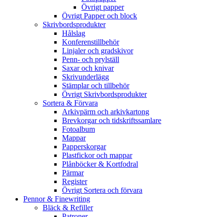
Övrigt papper
Övrigt Papper och block
Skrivbordsprodukter
Hålslag
Konferenstillbehör
Linjaler och gradskivor
Penn- och prylställ
Saxar och knivar
Skrivunderlägg
Stämplar och tillbehör
Övrigt Skrivbordsprodukter
Sortera & Förvara
Arkivpärm och arkivkartong
Brevkorgar och tidskriftssamlare
Fotoalbum
Mappar
Papperskorgar
Plastfickor och mappar
Plånböcker & Kortfodral
Pärmar
Register
Övrigt Sortera och förvara
Pennor & Finewriting
Bläck & Refiller
Patroner