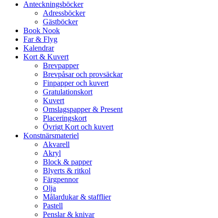
Anteckningsböcker
Adressböcker
Gästböcker
Book Nook
Far & Flyg
Kalendrar
Kort & Kuvert
Brevpapper
Brevpåsar och provsäckar
Finpapper och kuvert
Gratulationskort
Kuvert
Omslagspapper & Present
Placeringskort
Övrigt Kort och kuvert
Konstnärsmateriel
Akvarell
Akryl
Block & papper
Blyerts & ritkol
Färgpennor
Olja
Målardukar & stafflier
Pastell
Penslar & knivar