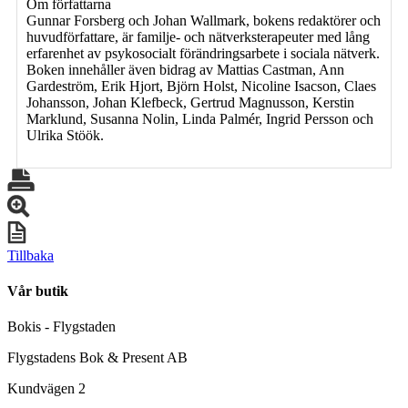
Om författarna
Gunnar Forsberg och Johan Wallmark, bokens redaktörer och
huvudförfattare, är familje- och nätverksterapeuter med lång
erfarenhet av psykosocialt förändringsarbete i sociala nätverk.
Boken innehåller även bidrag av Mattias Castman, Ann
Gardeström, Erik Hjort, Björn Holst, Nicoline Isacson, Claes
Johansson, Johan Klefbeck, Gertrud Magnusson, Kerstin
Marklund, Susanna Nolin, Linda Palmér, Ingrid Persson och
Ulrika Stöök.
Tillbaka
Vår butik
Bokis - Flygstaden
Flygstadens Bok & Present AB
Kundvägen 2