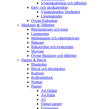
Systemkalendrar och tillbehör
Elev- och skolkalendrar
Väggkalendrar Studieåret
Lärarkalender
Övrigt Kalendrar
Maskiner & Tillbehör
Bläckpatroner och toner
Laminering
Märkmaskin och etikettskrivare
Räknare
Räknerullar och kvittorullar
Skrivare
Övrigt Maskiner och tillbehör
Papper & Block
Blanketter
Block och blockkuber
Kartong
Kollegieblock
Notisar
Papper
A4 Ohålat
A4 Hålat
A3
Färgat papper
Fotopapper