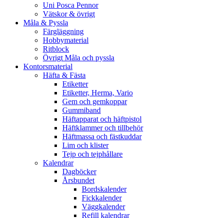
Uni Posca Pennor
Vätskor & övrigt
Måla & Pyssla
Färgläggning
Hobbymaterial
Ritblock
Övrigt Måla och pyssla
Kontorsmaterial
Häfta & Fästa
Etiketter
Etiketter, Herma, Vario
Gem och gemkoppar
Gummiband
Häftapparat och häftpistol
Häftklammer och tillbehör
Häftmassa och fästkuddar
Lim och klister
Tejp och tejphållare
Kalendrar
Dagböcker
Årsbundet
Bordskalender
Fickkalender
Väggkalender
Refill kalendrar