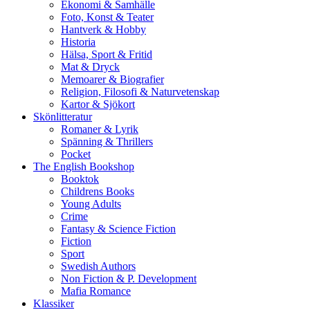
Ekonomi & Samhälle
Foto, Konst & Teater
Hantverk & Hobby
Historia
Hälsa, Sport & Fritid
Mat & Dryck
Memoarer & Biografier
Religion, Filosofi & Naturvetenskap
Kartor & Sjökort
Skönlitteratur
Romaner & Lyrik
Spänning & Thrillers
Pocket
The English Bookshop
Booktok
Childrens Books
Young Adults
Crime
Fantasy & Science Fiction
Fiction
Sport
Swedish Authors
Non Fiction & P. Development
Mafia Romance
Klassiker