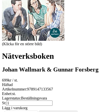
(Klicka för en större bild)
Nätverksboken
Johan Wallmark & Gunnar Forsberg
699
kr
/ st.
Häftad
Artikelnummer:
9789147133567
Enhet:
st.
Lagerstatus:
Beställningsvara
St:
Lägg i varukorg