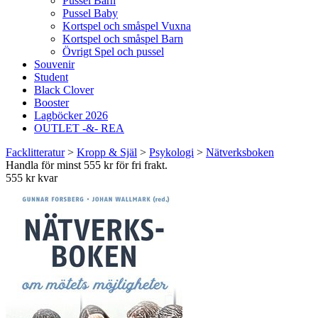
Pussel Barn
Pussel Baby
Kortspel och småspel Vuxna
Kortspel och småspel Barn
Övrigt Spel och pussel
Souvenir
Student
Black Clover
Booster
Lagböcker 2026
OUTLET -&- REA
Facklitteratur
>
Kropp & Själ
>
Psykologi
>
Nätverksboken
Handla för minst 555 kr för fri frakt.
555 kr kvar