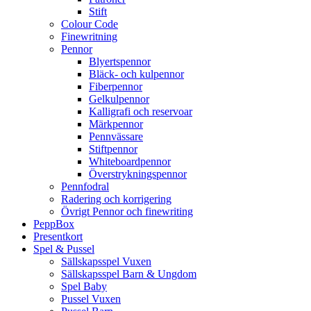
Stift
Colour Code
Finewritning
Pennor
Blyertspennor
Bläck- och kulpennor
Fiberpennor
Gelkulpennor
Kalligrafi och reservoar
Märkpennor
Pennvässare
Stiftpennor
Whiteboardpennor
Överstrykningspennor
Pennfodral
Radering och korrigering
Övrigt Pennor och finewriting
PeppBox
Presentkort
Spel & Pussel
Sällskapsspel Vuxen
Sällskapsspel Barn & Ungdom
Spel Baby
Pussel Vuxen