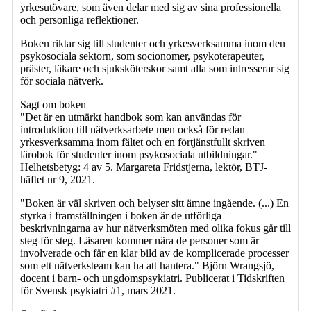
yrkesutövare, som även delar med sig av sina professionella
och personliga reflektioner.
Boken riktar sig till studenter och yrkesverksamma inom den
psykosociala sektorn, som socionomer, psykoterapeuter,
präster, läkare och sjuksköterskor samt alla som intresserar sig
för sociala nätverk.
Sagt om boken
"Det är en utmärkt handbok som kan användas för
introduktion till nätverksarbete men också för redan
yrkesverksamma inom fältet och en förtjänstfullt skriven
lärobok för studenter inom psykosociala utbildningar."
Helhetsbetyg: 4 av 5. Margareta Fridstjerna, lektör, BTJ-
häftet nr 9, 2021.
"Boken är väl skriven och belyser sitt ämne ingående. (...) En
styrka i framställningen i boken är de utförliga
beskrivningarna av hur nätverksmöten med olika fokus går till
steg för steg. Läsaren kommer nära de personer som är
involverade och får en klar bild av de komplicerade processer
som ett nätverksteam kan ha att hantera." Björn Wrangsjö,
docent i barn- och ungdomspsykiatri. Publicerat i Tidskriften
för Svensk psykiatri #1, mars 2021.