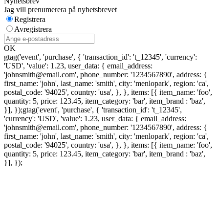
Nyhetsbrev
Jag vill prenumerera på nyhetsbrevet
Registrera
Avregistrera
OK
gtag('event', 'purchase', { 'transaction_id': 't_12345', 'currency':
'USD', 'value': 1.23, user_data: { email_address:
'johnsmith@email.com', phone_number: '1234567890', address: {
first_name: 'john', last_name: 'smith', city: 'menlopark', region: 'ca',
postal_code: '94025', country: 'usa', }, }, items: [{ item_name: 'foo',
quantity: 5, price: 123.45, item_category: 'bar', item_brand : 'baz',
}], });
gtag('event', 'purchase', { 'transaction_id': 't_12345',
'currency': 'USD', 'value': 1.23, user_data: { email_address:
'johnsmith@email.com', phone_number: '1234567890', address: {
first_name: 'john', last_name: 'smith', city: 'menlopark', region: 'ca',
postal_code: '94025', country: 'usa', }, }, items: [{ item_name: 'foo',
quantity: 5, price: 123.45, item_category: 'bar', item_brand : 'baz',
}], });