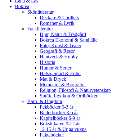
Låna & Läs
Bokrea
Skönlitteratur
Deckare & Thrillers
Romaner & Lyrik
Facklitteratur
Djur, Natur & Trädgård
Bokrea Ekonomi & Samhälle
Foto, Konst & Teater
Geografi & Resor
Hantverk & Hobby
Historia
Humor & Serier
Hälsa, Sport & Fritid
Mat & Dryck
Memoarer & Biografier
Religion, Filosofi & Naturvetenskap
Språk, Lexikon & Ordböcker
Barn- & Ungdom
Pekböcker 0-3 år
Bilderböcker 3-6 år
Kapitelböcker 6-9 år
Bokslukaren 9-12 år
12-15 år & Unga vuxna
Faktaböcker