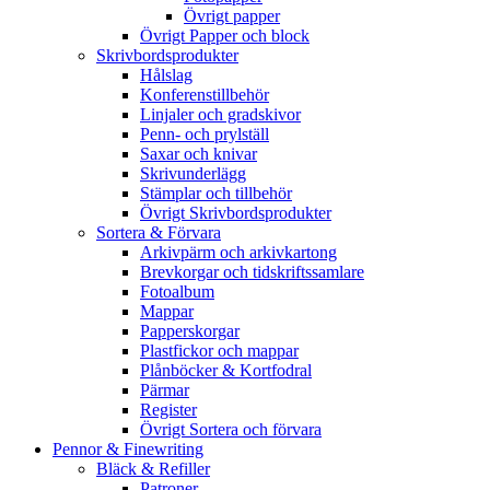
Övrigt papper
Övrigt Papper och block
Skrivbordsprodukter
Hålslag
Konferenstillbehör
Linjaler och gradskivor
Penn- och prylställ
Saxar och knivar
Skrivunderlägg
Stämplar och tillbehör
Övrigt Skrivbordsprodukter
Sortera & Förvara
Arkivpärm och arkivkartong
Brevkorgar och tidskriftssamlare
Fotoalbum
Mappar
Papperskorgar
Plastfickor och mappar
Plånböcker & Kortfodral
Pärmar
Register
Övrigt Sortera och förvara
Pennor & Finewriting
Bläck & Refiller
Patroner