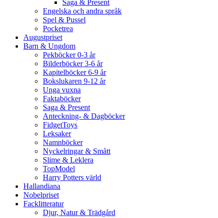
Saga & Present
Engelska och andra språk
Spel & Pussel
Pocketrea
Augustpriset
Barn & Ungdom
Pekböcker 0-3 år
Bilderböcker 3-6 år
Kapitelböcker 6-9 år
Bokslukaren 9-12 år
Unga vuxna
Faktaböcker
Saga & Present
Anteckning- & Dagböcker
FidgetToys
Leksaker
Namnböcker
Nyckelringar & Smått
Slime & Leklera
TopModel
Harry Potters värld
Hallandiana
Nobelpriset
Facklitteratur
Djur, Natur & Trädgård