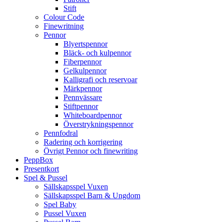
Stift
Colour Code
Finewritning
Pennor
Blyertspennor
Bläck- och kulpennor
Fiberpennor
Gelkulpennor
Kalligrafi och reservoar
Märkpennor
Pennvässare
Stiftpennor
Whiteboardpennor
Överstrykningspennor
Pennfodral
Radering och korrigering
Övrigt Pennor och finewriting
PeppBox
Presentkort
Spel & Pussel
Sällskapsspel Vuxen
Sällskapsspel Barn & Ungdom
Spel Baby
Pussel Vuxen