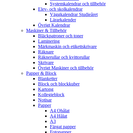
Systemkalendrar och tillbehör
Elev- och skolkalendrar
Väggkalendrar Studieåret
Lärarkalender
Övrigt Kalendrar
Maskiner & Tillbehör
Bläckpatroner och toner
Laminering
Märkmaskin och etikettskrivare
Räknare
Räknerullar och kvittorullar
Skrivare
Övrigt Maskiner och tillbehör
Papper & Block
Blanketter
Block och blockkuber
Kartong
Kollegieblock
Notisar
Papper
A4 Ohålat
A4 Hålat
A3
Färgat papper
Fotopapper