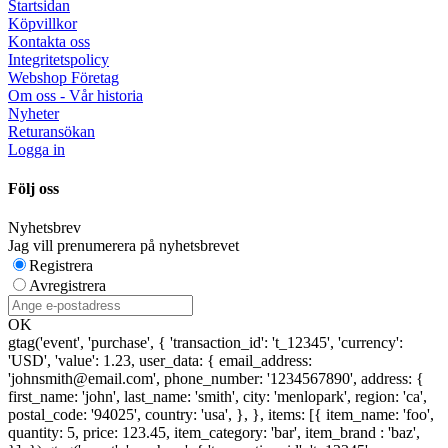
Startsidan
Köpvillkor
Kontakta oss
Integritetspolicy
Webshop Företag
Om oss - Vår historia
Nyheter
Returansökan
Logga in
Följ oss
Nyhetsbrev
Jag vill prenumerera på nyhetsbrevet
Registrera
Avregistrera
OK
gtag('event', 'purchase', { 'transaction_id': 't_12345', 'currency':
'USD', 'value': 1.23, user_data: { email_address:
'johnsmith@email.com', phone_number: '1234567890', address: {
first_name: 'john', last_name: 'smith', city: 'menlopark', region: 'ca',
postal_code: '94025', country: 'usa', }, }, items: [{ item_name: 'foo',
quantity: 5, price: 123.45, item_category: 'bar', item_brand : 'baz',