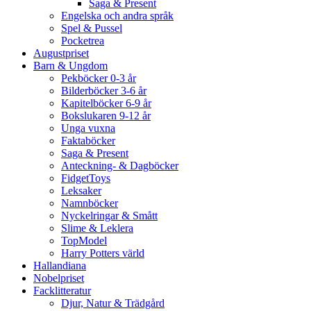
Saga & Present
Engelska och andra språk
Spel & Pussel
Pocketrea
Augustpriset
Barn & Ungdom
Pekböcker 0-3 år
Bilderböcker 3-6 år
Kapitelböcker 6-9 år
Bokslukaren 9-12 år
Unga vuxna
Faktaböcker
Saga & Present
Anteckning- & Dagböcker
FidgetToys
Leksaker
Namnböcker
Nyckelringar & Smått
Slime & Leklera
TopModel
Harry Potters värld
Hallandiana
Nobelpriset
Facklitteratur
Djur, Natur & Trädgård