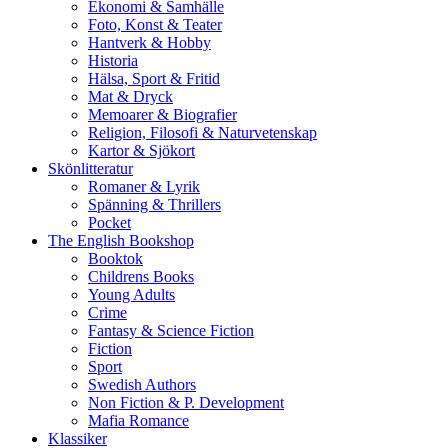
Ekonomi & Samhälle
Foto, Konst & Teater
Hantverk & Hobby
Historia
Hälsa, Sport & Fritid
Mat & Dryck
Memoarer & Biografier
Religion, Filosofi & Naturvetenskap
Kartor & Sjökort
Skönlitteratur
Romaner & Lyrik
Spänning & Thrillers
Pocket
The English Bookshop
Booktok
Childrens Books
Young Adults
Crime
Fantasy & Science Fiction
Fiction
Sport
Swedish Authors
Non Fiction & P. Development
Mafia Romance
Klassiker