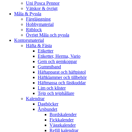
Uni Posca Pennor
Vätskor & övrigt
Måla & Pyssla
Färgläggning
Hobbymaterial
Ritblock
Övrigt Måla och pyssla
Kontorsmaterial
Häfta & Fästa
Etiketter
Etiketter, Herma, Vario
Gem och gemkoppar
Gummiband
Häftapparat och häftpistol
Häftklammer och tillbehör
Häftmassa och fästkuddar
Lim och klister
Tejp och tejphållare
Kalendrar
Dagböcker
Årsbundet
Bordskalender
Fickkalender
Väggkalender
Refill kalendrar