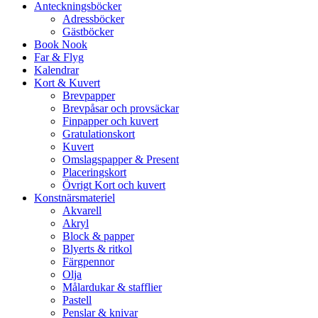
Anteckningsböcker
Adressböcker
Gästböcker
Book Nook
Far & Flyg
Kalendrar
Kort & Kuvert
Brevpapper
Brevpåsar och provsäckar
Finpapper och kuvert
Gratulationskort
Kuvert
Omslagspapper & Present
Placeringskort
Övrigt Kort och kuvert
Konstnärsmateriel
Akvarell
Akryl
Block & papper
Blyerts & ritkol
Färgpennor
Olja
Målardukar & stafflier
Pastell
Penslar & knivar