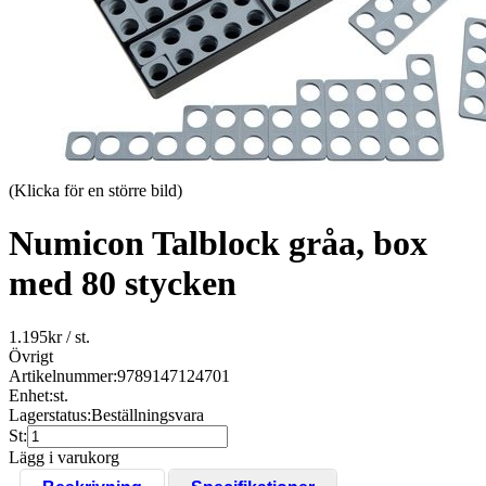
(Klicka för en större bild)
Numicon Talblock gråa, box
med 80 stycken
1.195
kr
/ st.
Övrigt
Artikelnummer:
9789147124701
Enhet:
st.
Lagerstatus:
Beställningsvara
St:
Lägg i varukorg