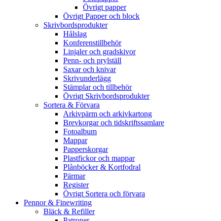
Övrigt papper
Övrigt Papper och block
Skrivbordsprodukter
Hålslag
Konferenstillbehör
Linjaler och gradskivor
Penn- och prylställ
Saxar och knivar
Skrivunderlägg
Stämplar och tillbehör
Övrigt Skrivbordsprodukter
Sortera & Förvara
Arkivpärm och arkivkartong
Brevkorgar och tidskriftssamlare
Fotoalbum
Mappar
Papperskorgar
Plastfickor och mappar
Plånböcker & Kortfodral
Pärmar
Register
Övrigt Sortera och förvara
Pennor & Finewriting
Bläck & Refiller
Patroner