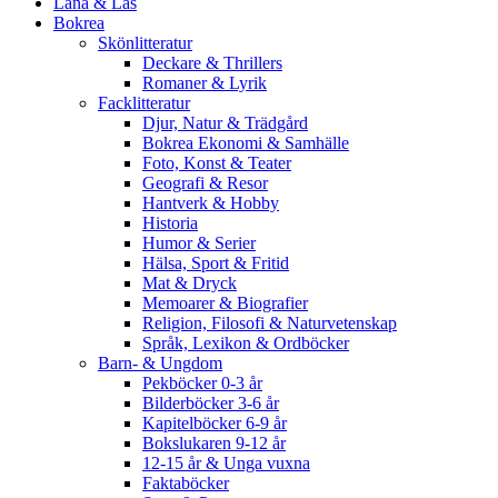
Låna & Läs
Bokrea
Skönlitteratur
Deckare & Thrillers
Romaner & Lyrik
Facklitteratur
Djur, Natur & Trädgård
Bokrea Ekonomi & Samhälle
Foto, Konst & Teater
Geografi & Resor
Hantverk & Hobby
Historia
Humor & Serier
Hälsa, Sport & Fritid
Mat & Dryck
Memoarer & Biografier
Religion, Filosofi & Naturvetenskap
Språk, Lexikon & Ordböcker
Barn- & Ungdom
Pekböcker 0-3 år
Bilderböcker 3-6 år
Kapitelböcker 6-9 år
Bokslukaren 9-12 år
12-15 år & Unga vuxna
Faktaböcker