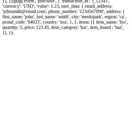
}], });
gtag('event', 'purchase', { 'transaction_id': 't_12345',
'currency': 'USD', 'value': 1.23, user_data: { email_address:
'johnsmith@email.com', phone_number: '1234567890', address: {
first_name: 'john', last_name: 'smith', city: 'menlopark', region: 'ca',
postal_code: '94025', country: 'usa', }, }, items: [{ item_name: 'foo',
quantity: 5, price: 123.45, item_category: 'bar', item_brand : 'baz',
}], });