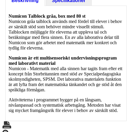
Beskrivning
Specifikationer
Numicon Talblock gråa, box med 80 st
Numicon gråa talblock används med fördel till elever i behov
av särskilt stöd som behöver mindre visuellt stimuli.
Talblocken möjliggör för eleverna att uppleva tal och
beräkningar med flera sinnen. En av alla laborativa delar till
Numicon som gör arbetet med matematik mer konkret och
tydlig för eleverna.
Numicon är ett multisensoriskt undervisningsprogram
med laborativt material
Numicon - Matematik med alla sinnen har tagits fram efter ett
koncept från Storbritannien med stöd av Specialpedagogiska
skolmyndigheten, SPSM. Det laborativa materialets funktion
är att lyfta fram det matematiska tänkandet och ge stöd åt den
språkliga förmågan.
Aktiviteterna i programmet bygger på en långsam,
nivåanpassad och systematisk arbetsgång. Metoden har visat
sig mycket framgångsrik för elever i behov av särskilt stöd.