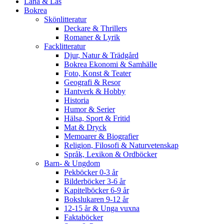
Låna & Läs
Bokrea
Skönlitteratur
Deckare & Thrillers
Romaner & Lyrik
Facklitteratur
Djur, Natur & Trädgård
Bokrea Ekonomi & Samhälle
Foto, Konst & Teater
Geografi & Resor
Hantverk & Hobby
Historia
Humor & Serier
Hälsa, Sport & Fritid
Mat & Dryck
Memoarer & Biografier
Religion, Filosofi & Naturvetenskap
Språk, Lexikon & Ordböcker
Barn- & Ungdom
Pekböcker 0-3 år
Bilderböcker 3-6 år
Kapitelböcker 6-9 år
Bokslukaren 9-12 år
12-15 år & Unga vuxna
Faktaböcker