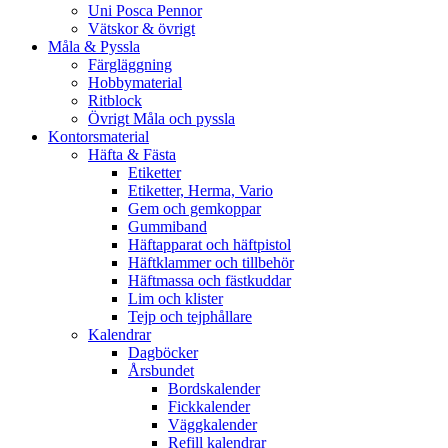
Uni Posca Pennor
Vätskor & övrigt
Måla & Pyssla
Färgläggning
Hobbymaterial
Ritblock
Övrigt Måla och pyssla
Kontorsmaterial
Häfta & Fästa
Etiketter
Etiketter, Herma, Vario
Gem och gemkoppar
Gummiband
Häftapparat och häftpistol
Häftklammer och tillbehör
Häftmassa och fästkuddar
Lim och klister
Tejp och tejphållare
Kalendrar
Dagböcker
Årsbundet
Bordskalender
Fickkalender
Väggkalender
Refill kalendrar