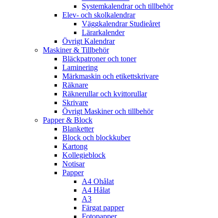
Systemkalendrar och tillbehör
Elev- och skolkalendrar
Väggkalendrar Studieåret
Lärarkalender
Övrigt Kalendrar
Maskiner & Tillbehör
Bläckpatroner och toner
Laminering
Märkmaskin och etikettskrivare
Räknare
Räknerullar och kvittorullar
Skrivare
Övrigt Maskiner och tillbehör
Papper & Block
Blanketter
Block och blockkuber
Kartong
Kollegieblock
Notisar
Papper
A4 Ohålat
A4 Hålat
A3
Färgat papper
Fotopapper