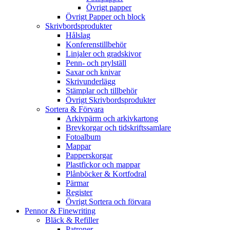
Övrigt papper
Övrigt Papper och block
Skrivbordsprodukter
Hålslag
Konferenstillbehör
Linjaler och gradskivor
Penn- och prylställ
Saxar och knivar
Skrivunderlägg
Stämplar och tillbehör
Övrigt Skrivbordsprodukter
Sortera & Förvara
Arkivpärm och arkivkartong
Brevkorgar och tidskriftssamlare
Fotoalbum
Mappar
Papperskorgar
Plastfickor och mappar
Plånböcker & Kortfodral
Pärmar
Register
Övrigt Sortera och förvara
Pennor & Finewriting
Bläck & Refiller
Patroner