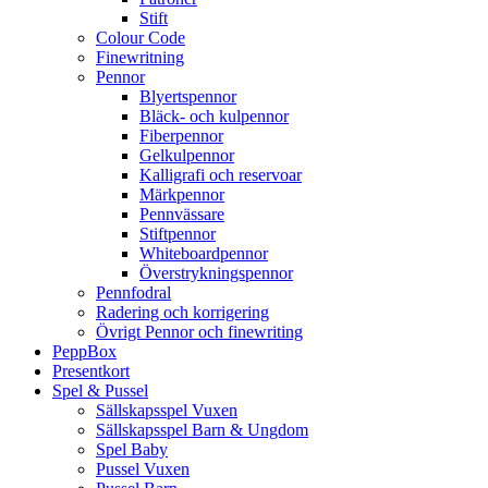
Stift
Colour Code
Finewritning
Pennor
Blyertspennor
Bläck- och kulpennor
Fiberpennor
Gelkulpennor
Kalligrafi och reservoar
Märkpennor
Pennvässare
Stiftpennor
Whiteboardpennor
Överstrykningspennor
Pennfodral
Radering och korrigering
Övrigt Pennor och finewriting
PeppBox
Presentkort
Spel & Pussel
Sällskapsspel Vuxen
Sällskapsspel Barn & Ungdom
Spel Baby
Pussel Vuxen