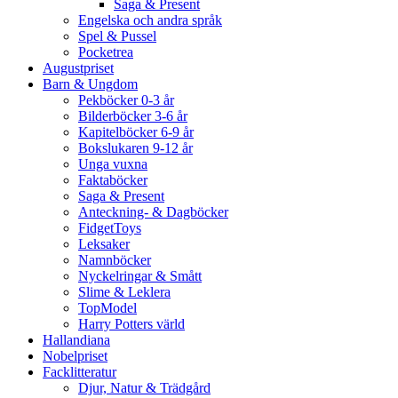
Saga & Present
Engelska och andra språk
Spel & Pussel
Pocketrea
Augustpriset
Barn & Ungdom
Pekböcker 0-3 år
Bilderböcker 3-6 år
Kapitelböcker 6-9 år
Bokslukaren 9-12 år
Unga vuxna
Faktaböcker
Saga & Present
Anteckning- & Dagböcker
FidgetToys
Leksaker
Namnböcker
Nyckelringar & Smått
Slime & Leklera
TopModel
Harry Potters värld
Hallandiana
Nobelpriset
Facklitteratur
Djur, Natur & Trädgård