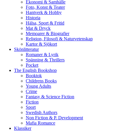
Ekonomi & Samhälle
Foto, Konst & Teater
Hantverk & Hobby
Historia
Hälsa, Sport & Fritid
Mat & Dryck
Memoarer & Biografier
Religion, Filosofi & Naturvetenskap
Kartor & Sjökort
Skönlitteratur
Romaner & Lyrik
Spänning & Thrillers
Pocket
The English Bookshop
Booktok
Childrens Books
Young Adults
Crime
Fantasy & Science Fiction
Fiction
Sport
Swedish Authors
Non Fiction & P. Development
Mafia Romance
Klassiker