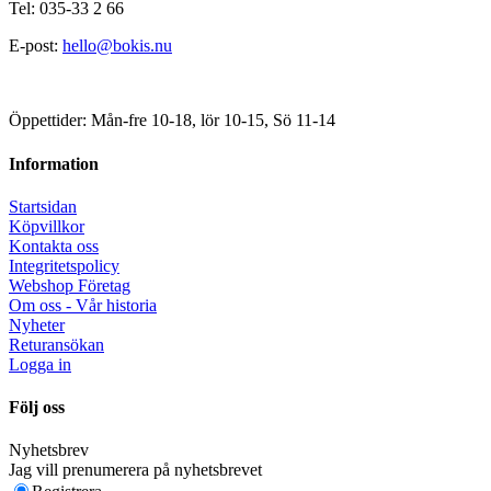
Tel: 035-33 2 66
E-post:
hello@bokis.nu
Öppettider: Mån-fre 10-18, lör 10-15, Sö 11-14
Information
Startsidan
Köpvillkor
Kontakta oss
Integritetspolicy
Webshop Företag
Om oss - Vår historia
Nyheter
Returansökan
Logga in
Följ oss
Nyhetsbrev
Jag vill prenumerera på nyhetsbrevet