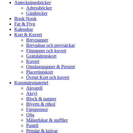
Anteckningsböcker
Adressböcker
Gästböcker
Book Nook
Far & Flyg
Kalendrar
Kort & Kuvert
Brevpapper
Brevpåsar och provsäckar
Finpapper och kuvert
Gratulationskort
Kuvert
Omslagspapper & Present
Placeringskort
Övrigt Kort och kuvert
Konstnärsmateriel
Akvarell
Akryl
Block & papper
Blyerts & ritkol
Färgpennor
Olja
Målardukar & stafflier
Pastell
Penslar & knivar