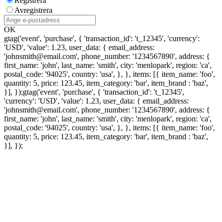
Registrera
Avregistrera
OK
gtag('event', 'purchase', { 'transaction_id': 't_12345', 'currency':
'USD', 'value': 1.23, user_data: { email_address:
'johnsmith@email.com', phone_number: '1234567890', address: {
first_name: 'john', last_name: 'smith', city: 'menlopark', region: 'ca',
postal_code: '94025', country: 'usa', }, }, items: [{ item_name: 'foo',
quantity: 5, price: 123.45, item_category: 'bar', item_brand : 'baz',
}], });
gtag('event', 'purchase', { 'transaction_id': 't_12345',
'currency': 'USD', 'value': 1.23, user_data: { email_address:
'johnsmith@email.com', phone_number: '1234567890', address: {
first_name: 'john', last_name: 'smith', city: 'menlopark', region: 'ca',
postal_code: '94025', country: 'usa', }, }, items: [{ item_name: 'foo',
quantity: 5, price: 123.45, item_category: 'bar', item_brand : 'baz',
}], });